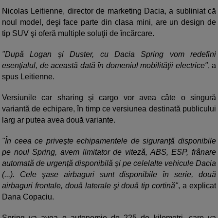
Nicolas Leitienne, director de marketing Dacia, a subliniat că
noul model, deşi face parte din clasa mini, are un design de
tip SUV şi oferă multiple soluţii de încărcare.
"După Logan şi Duster, cu Dacia Spring vom redefini
esenţialul, de această dată în domeniul mobilităţii electrice"
, a
spus Leitienne.
Versiunile car sharing şi cargo vor avea câte o singură
variantă de echipare, în timp ce versiunea destinată publicului
larg ar putea avea două variante.
"În ceea ce priveşte echipamentele de siguranţă disponibile
pe noul Spring, avem limitator de viteză, ABS, ESP, frânare
automată de urgenţă disponibilă şi pe celelalte vehicule Dacia
(...). Cele şase airbaguri sunt disponibile în serie, două
airbaguri frontale, două laterale şi două tip cortină"
, a explicat
Dana Copaciu.
Spring va avea o autonomie de 225 de kilometri, care va