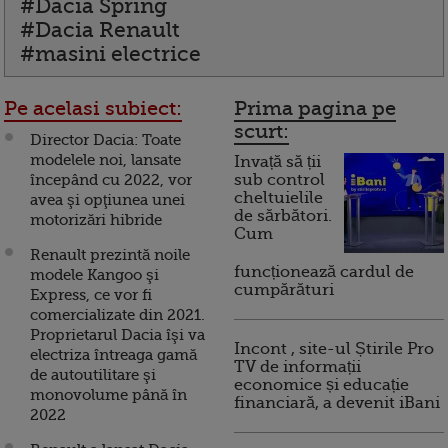
#Dacia Spring
#Dacia Renault
#masini electrice
Pe acelasi subiect:
Prima pagina pe
scurt:
Director Dacia: Toate
modelele noi, lansate
Invață să ții
începând cu 2022, vor
sub control
cheltuielile
avea şi opţiunea unei
de sărbători.
motorizări hibride
Cum
Renault prezintă noile
funcționează cardul de
modele Kangoo şi
cumpărături
Express, ce vor fi
comercializate din 2021.
Proprietarul Dacia îşi va
Incont , site-ul Știrile Pro
electriza întreaga gamă
TV de informații
de autoutilitare şi
economice și educație
monovolume până în
financiară, a devenit iBani
2022