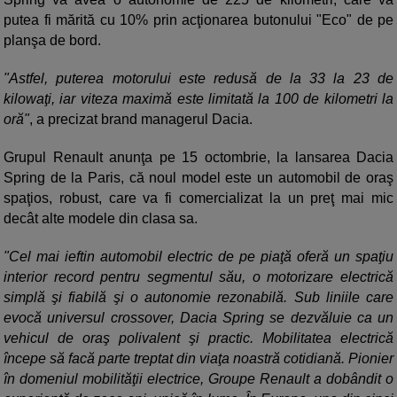
putea fi mărită cu 10% prin acţionarea butonului "Eco" de pe
planşa de bord.
"Astfel, puterea motorului este redusă de la 33 la 23 de
kilowaţi, iar viteza maximă este limitată la 100 de kilometri la
oră"
, a precizat brand managerul Dacia.
Grupul Renault anunţa pe 15 octombrie, la lansarea Dacia
Spring de la Paris, că noul model este un automobil de oraş
spaţios, robust, care va fi comercializat la un preţ mai mic
decât alte modele din clasa sa.
"Cel mai ieftin automobil electric de pe piaţă oferă un spaţiu
interior record pentru segmentul său, o motorizare electrică
simplă şi fiabilă şi o autonomie rezonabilă. Sub liniile care
evocă universul crossover, Dacia Spring se dezvăluie ca un
vehicul de oraş polivalent şi practic. Mobilitatea electrică
începe să facă parte treptat din viaţa noastră cotidiană. Pionier
în domeniul mobilităţii electrice, Groupe Renault a dobândit o