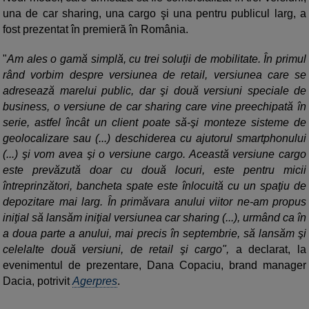
una de car sharing, una cargo şi una pentru publicul larg, a
fost prezentat în premieră în România.
"
Am ales o gamă simplă, cu trei soluţii de mobilitate. În primul
rând vorbim despre versiunea de retail, versiunea care se
adresează marelui public, dar şi două versiuni speciale de
business, o versiune de car sharing care vine preechipată în
serie, astfel încât un client poate să-şi monteze sisteme de
geolocalizare sau (...) deschiderea cu ajutorul smartphonului
(...) şi vom avea şi o versiune cargo. Această versiune cargo
este prevăzută doar cu două locuri, este pentru micii
întreprinzători, bancheta spate este înlocuită cu un spaţiu de
depozitare mai larg. În primăvara anului viitor ne-am propus
iniţial să lansăm iniţial versiunea car sharing (...), urmând ca în
a doua parte a anului, mai precis în septembrie, să lansăm şi
celelalte două versiuni, de retail şi cargo",
a declarat, la
evenimentul de prezentare, Dana Copaciu, brand manager
Dacia, potrivit
Agerpres
.