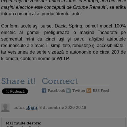
experienţă de zece ani, unică în lume. În Europa, una din cinci
maşini electrice este concepută de Groupe Renault"
, se arăta
într-un comunicat al producătorului auto.
Conform aceleiaşi surse, Dacia Spring, primul model 100%
electric al gamei, prefigurează o maşină încadrată pe
segmentul mini cu cinci uşi şi patru, afişând atributele
recunoscute ale mărcii - simplitate, robusteţe şi accesibilitate -
iar versiunea de serie vizează o autonomie de circa 200 de
kilometri, conform normelor WLTP.
Share it!
Connect
Facebook
Twitter
RSS Feed
autor:
iBani
, 8 decembrie 2020 20:18
Mai multe despre: