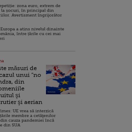
repetiție: zona euro, extrem de
 la șocuri, în principal din
iilor. Avertisment îngrijorător
Europa a atins nivelul dinainte
omânia, între țările cu cei mai
eri
na
ște măsuri de
 cazul unui ”no
ndra, din
Domeniile
uitul şi
rutier şi aerian
imes: UE vrea să interzică
 țările membre a cetăţenilor
 din cauza pandemiei încă
ve din SUA