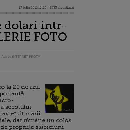
17 iulie 2011 19:20 / 6733 vizualizari
dolari intr-
ALERIE FOTO
Ads by INTERNET PROTV
 la 20 de ani.
portantă
acro-
a secolului
raviețuit marii
ale, dar rămâne un colos
de propriile slăbiciuni