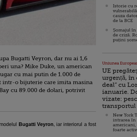
Istorie cu 
vulnerabilă
cauza dator
de la BCE
Șomajul în 
de criză. R
puțini șom
upa Bugatti Veyron, dar nu ai 1,6
Uniunea Europea
mperi una? Mike Duke, un american
UE pregăte
ougar cu mai putin de 1.000 de
urgență, în
t intr-o bijuterie care imita masina
deal” cu Lo
Bay cu 89.000 de dolari, potrivit
ianuarie. 
vizate: pesc
transportul 
New York T
intrarea în
a modelul
Bugatti Veyron
, iar interiorul a fost
americani,
foarte acti