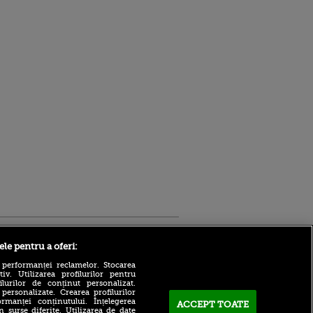
Sport.ro
ele pentru a oferi:
 performanței reclamelor. Stocarea
v. Utilizarea profilurilor pentru
ilurilor de conținut personalizat.
 personalizate. Crearea profilurilor
rmanței conținutului. Înțelegerea
ACCEPT TOATE
n surse diferite. Utilizarea de date