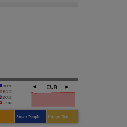
EUR
RON
RON
RON
RON
e
Smart People
Infografice