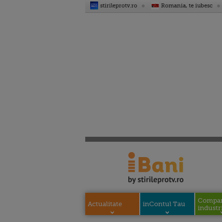
stirileprotv.ro
Romania, te iubesc
Compani
Actualitate
inContul Tau
industri