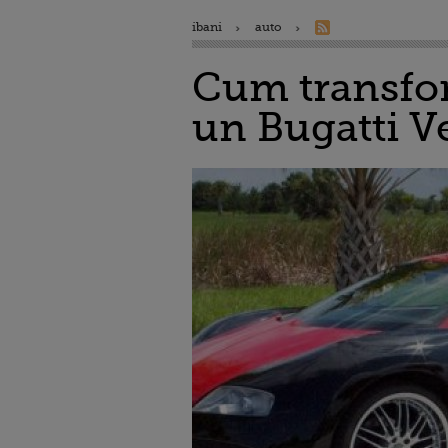
ibani
auto
Cum transfor
un Bugatti 