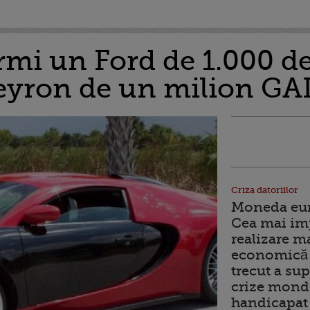
mi un Ford de 1.000 de 
Veyron de un milion G
Criza datoriilor
Moneda euro
Cea mai im
realizare m
economică 
trecut a sup
crize mondi
handicapat 