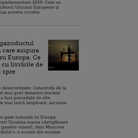
roparlamentare 2019: Cum se
cătorii Uniunii Europene și
iza acestui scrutin
 gazoductul
 care asigura
ru Europa. Ce
cu livrările de
i spre
esecretizate: Catastrofa de la
el mai grav dezastru nuclear
 a fost precedată de alte
de mai mică amploare, ascunse
e gaze naturale în Europa.
nit Ucraina marea câștigătoare
 gazelor rusești, deși Moscova
sibilul s-o scoată din ecuație