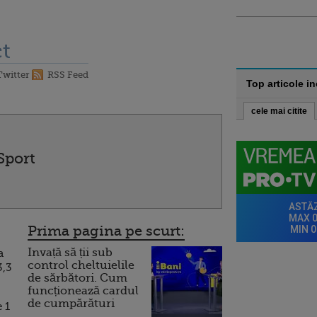
t
Twitter
RSS Feed
Top articole i
cele mai citite
Sport
Prima pagina pe scurt:
Invață să ții sub
a
control cheltuielile
3,3
de sărbători. Cum
funcționează cardul
de cumpărături
 1