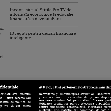
Incont , site-ul Știrile Pro TV de
informații economice și educație
financiară, a devenit iBani
fac
e
10 reguli pentru decizii financiare
inteligente
ri
ro
foodstory.ro
Procinema.ro
fidențiale
Atât noi, cât și partenerii noștri prelucrăm dat
ozitivul dvs., precum
Dezvoltarea și îmbunătățirea serviciilor. Măsurarea
și/sau accesarea informațiilor de pe un dispoziti
al. Puteți accepta sau
selectarea conținutului personalizat. Crearea prof
pagina cu politica de
Utilizarea profilurilor pentru selectarea publicității
i și nu vă vor afecta
pentru publicitate personalizată. Măsurarea perfo
publicului prin statistici sau combinații de date di