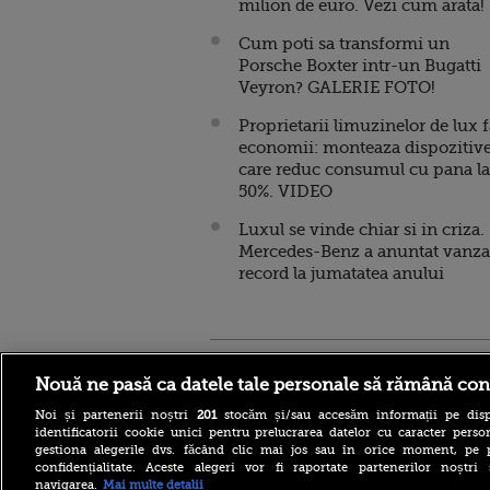
milion de euro. Vezi cum arata!
Cum poti sa transformi un
Porsche Boxter intr-un Bugatti
Veyron? GALERIE FOTO!
Proprietarii limuzinelor de lux 
economii: monteaza dispozitiv
care reduc consumul cu pana la
50%. VIDEO
Luxul se vinde chiar si in criza.
Mercedes-Benz a anuntat vanza
record la jumatatea anului
Stirileprotv.ro
ilike-it.
Nouă ne pasă ca datele tale personale să rămână con
Noi și partenerii noștri
201
stocăm și/sau accesăm informații pe disp
identificatorii cookie unici pentru prelucrarea datelor cu caracter person
gestiona alegerile dvs. făcând clic mai jos sau în orice moment, pe 
confidențialitate. Aceste alegeri vor fi raportate partenerilor noștr
navigarea.
Mai multe detalii