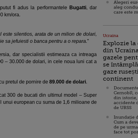
Alegeri eu
aleg condu
putut fi adus la performantele
Bugatti
, dar
care este m
00 km/ora.
l este silentios, arata de un milion de dolari,
Ucraina
uie sa jefuiesti o banca pentru a o repara.
”
Explozie la
din Ucraina
sia, dar specialistii estimeaza ca intreaga
gazele pent
00 – 30.000 de dolari, in cele noua luni cat a
se întâmplă 
gaze ruseșt
continent
u pretul de pornire de
89.000 de dolari
.
Documente d
Cernobîl, c
icat 300 de bucati din ultimul model – Super
din istorie,
nul unui european cu suma de 1,6 milioane de
accidente 
de URSS
Inundație d
Cum a deve
de pe urma
face tot po