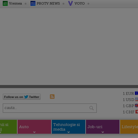
Vremea
PROTV NEWS
VOYO
1 EUR
1 USD
1 GBP
1 CHF
i si
Tehnologie si
Auto
Job-uri
Lifestyl
i
media