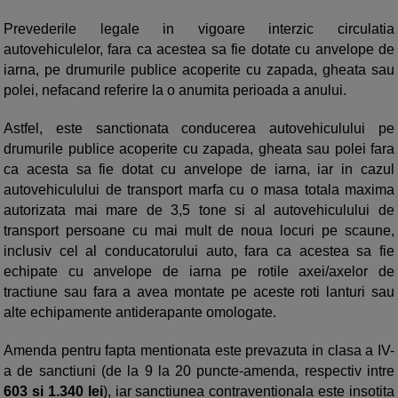
Prevederile legale in vigoare interzic circulatia
autovehiculelor, fara ca acestea sa fie dotate cu anvelope de
iarna, pe drumurile publice acoperite cu zapada, gheata sau
polei, nefacand referire la o anumita perioada a anului.
Astfel, este sanctionata conducerea autovehiculului pe
drumurile publice acoperite cu zapada, gheata sau polei fara
ca acesta sa fie dotat cu anvelope de iarna, iar in cazul
autovehiculului de transport marfa cu o masa totala maxima
autorizata mai mare de 3,5 tone si al autovehiculului de
transport persoane cu mai mult de noua locuri pe scaune,
inclusiv cel al conducatorului auto, fara ca acestea sa fie
echipate cu anvelope de iarna pe rotile axei/axelor de
tractiune sau fara a avea montate pe aceste roti lanturi sau
alte echipamente antiderapante omologate.
Amenda pentru fapta mentionata este prevazuta in clasa a IV-
a de sanctiuni (de la 9 la 20 puncte-amenda, respectiv intre
603 si 1.340 lei
), iar sanctiunea contraventionala este insotita