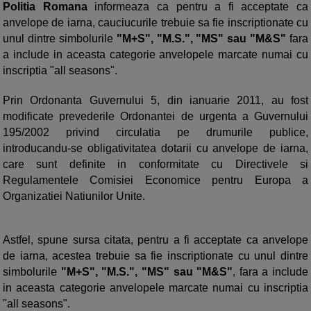
Politia Romana
informeaza ca pentru a fi acceptate ca
anvelope de iarna, cauciucurile trebuie sa fie inscriptionate cu
unul dintre simbolurile
"M+S", "M.S.", "MS" sau "M&S"
fara
a include in aceasta categorie anvelopele marcate numai cu
inscriptia "all seasons".
Prin Ordonanta Guvernului 5, din ianuarie 2011, au fost
modificate prevederile Ordonantei de urgenta a Guvernului
195/2002 privind circulatia pe drumurile publice,
introducandu-se obligativitatea dotarii cu anvelope de iarna,
care sunt definite in conformitate cu Directivele si
Regulamentele Comisiei Economice pentru Europa a
Organizatiei Natiunilor Unite.
Astfel, spune sursa citata, pentru a fi acceptate ca anvelope
de iarna, acestea trebuie sa fie inscriptionate cu unul dintre
simbolurile
"M+S", "M.S.", "MS" sau "M&S"
, fara a include
in aceasta categorie anvelopele marcate numai cu inscriptia
"all seasons".