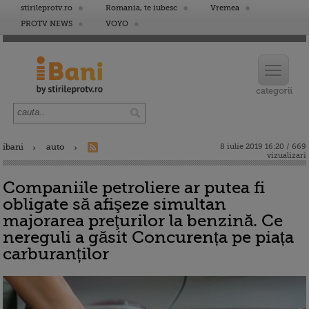
stirileprotv.ro
Romania, te iubesc
Vremea
PROTV NEWS
VOYO
ibani
auto
8 iulie 2019 16:20 / 669
vizualizari
Companiile petroliere ar putea fi
obligate să afişeze simultan
majorarea preţurilor la benzină. Ce
nereguli a găsit Concurența pe piața
carburanților