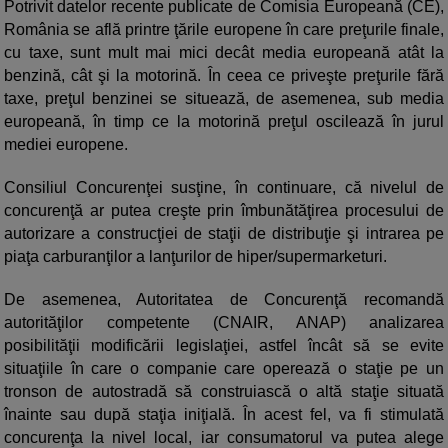
Potrivit datelor recente publicate de Comisia Europeană (CE),
România se află printre ţările europene în care preţurile finale,
cu taxe, sunt mult mai mici decât media europeană atât la
benzină, cât şi la motorină. În ceea ce priveşte preţurile fără
taxe, preţul benzinei se situează, de asemenea, sub media
europeană, în timp ce la motorină preţul oscilează în jurul
mediei europene.
Consiliul Concurenţei susţine, în continuare, că nivelul de
concurenţă ar putea creşte prin îmbunătăţirea procesului de
autorizare a construcţiei de staţii de distribuţie şi intrarea pe
piaţa carburanţilor a lanţurilor de hiper/supermarketuri.
De asemenea, Autoritatea de Concurenţă recomandă
autorităţilor competente (CNAIR, ANAP) analizarea
posibilităţii modificării legislaţiei, astfel încât să se evite
situaţiile în care o companie care operează o staţie pe un
tronson de autostradă să construiască o altă staţie situată
înainte sau după staţia iniţială. În acest fel, va fi stimulată
concurenţa la nivel local, iar consumatorul va putea alege