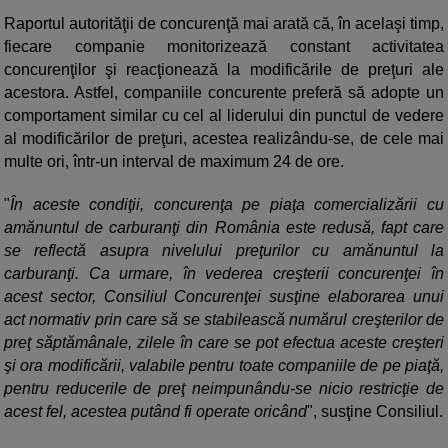
Raportul autorităţii de concurenţă mai arată că, în acelaşi timp,
fiecare companie monitorizează constant activitatea
concurenţilor şi reacţionează la modificările de preţuri ale
acestora. Astfel, companiile concurente preferă să adopte un
comportament similar cu cel al liderului din punctul de vedere
al modificărilor de preţuri, acestea realizându-se, de cele mai
multe ori, într-un interval de maximum 24 de ore.
"
În aceste condiţii, concurenţa pe piaţa comercializării cu
amănuntul de carburanţi din România este redusă, fapt care
se reflectă asupra nivelului preţurilor cu amănuntul la
carburanţi. Ca urmare, în vederea creşterii concurenţei în
acest sector, Consiliul Concurenţei susţine elaborarea unui
act normativ prin care să se stabilească numărul creşterilor de
preţ săptămânale, zilele în care se pot efectua aceste creşteri
şi ora modificării, valabile pentru toate companiile de pe piaţă,
pentru reducerile de preţ neimpunându-se nicio restricţie de
acest fel, acestea putând fi operate oricând
", susţine Consiliul.