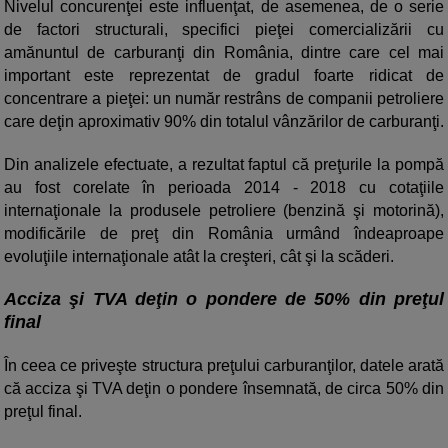
Nivelul concurenţei este influenţat, de asemenea, de o serie
de factori structurali, specifici pieţei comercializării cu
amănuntul de carburanţi din România, dintre care cel mai
important este reprezentat de gradul foarte ridicat de
concentrare a pieţei: un număr restrâns de companii petroliere
care deţin aproximativ 90% din totalul vânzărilor de carburanţi.
Din analizele efectuate, a rezultat faptul că preţurile la pompă
au fost corelate în perioada 2014 - 2018 cu cotaţiile
internaţionale la produsele petroliere (benzină şi motorină),
modificările de preţ din România urmând îndeaproape
evoluţiile internaţionale atât la creşteri, cât şi la scăderi.
Acciza şi TVA deţin o pondere de 50% din preţul
final
În ceea ce priveşte structura preţului carburanţilor, datele arată
că acciza şi TVA deţin o pondere însemnată, de circa 50% din
preţul final.