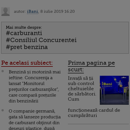
autor:
iBani
, 8 iulie 2019 16:20
Mai multe despre:
#carburanti
#Consiliul Concurentei
#pret benzina
Pe acelasi subiect:
Prima pagina pe
scurt:
Benzină și motorină mai
ieftine. Concurenţa a
Invață să ții
lansat "Monitorul
sub control
cheltuielile
preţurilor carburanţilor",
de sărbători.
care compară prețurile
Cum
din benzinării
funcționează cardul de
O companie germană,
cumpărături
gata să lanseze producția
de carburant obţinut din
deşeuri plastice, după