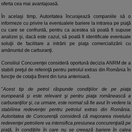
oferta cea mai avantajoasă.
În acelaşi timp, Autoritatea încurajează companiile să o
informeze cu privire la eventualele bariere la intrarea pe piaţă
cu care se confruntă, pentru ca acestea să poată fi supuse
analizei şi, dacă este cazul, să poată fi identificate eventuale
soluţii de facilitare a intrării pe piaţa comercializării cu
amănuntul de carburanţi.
Consiliul Concurenţei consideră oportună decizia ANRM de a
stabili preţul de referinţă pentru petrolul extras din România în
funcţie de cotaţia Brent din luna anterioară.
"
Acest tip de petrol răspunde condiţiilor de pe piaţa
europeană şi este relevant şi pentru piaţa românească a
carburanţilor şi, ca urmare, este normal să fie avut în vedere la
stabilirea redevenţei pentru petrolul extras din România.
Autoritatea de Concurenţă consideră că majorarea nivelului
redevenţei petroliere va intensifica presiunea concurenţială pe
piaţă, în condiţiile în care nu se creează bariere în calea