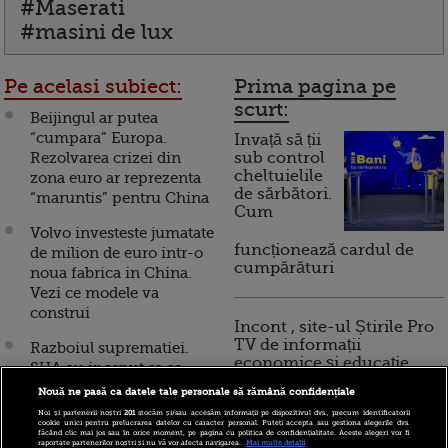
#Maserati
#masini de lux
Pe acelasi subiect:
Prima pagina pe
scurt:
Beijingul ar putea
“cumpara” Europa.
Invață să ții
Rezolvarea crizei din
sub control
cheltuielile
zona euro ar reprezenta
de sărbători.
“maruntis” pentru China
Cum
Volvo investeste jumatate
funcționează cardul de
de milion de euro intr-o
cumpărături
noua fabrica in China.
Vezi ce modele va
construi
Incont , site-ul Știrile Pro
TV de informații
Razboiul suprematiei.
economice și educație
SUA au inceput sa se
financiară, a devenit iBani
gandeasca serios: "Cand
Nouă ne pasă ca datele tale personale să rămână confidențiale
va ajunge China o
Noi și partenerii noștri
201
stocăm și/sau accesăm informații pe dispozitivul dvs., precum identificatorii
cookie unici pentru prelucrarea datelor cu caracter personal. Puteți accepta sau gestiona alegerile dvs.
SUPERPUTERE?"
făcând clic mai jos sau în orice moment, pe pagina cu politica de confidențialitate. Aceste alegeri vor fi
10 reguli pentru decizii
raportate partenerilor noștri și nu vă vor afecta navigarea.
Mai multe detalii