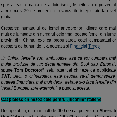
spre aceasta marca de autoturisme,
femeile au reprezentat
aproximativ 20 de procente
din vanzarile inregistrate la nivel
global.
Cresterea
numarului de femei
antreprenori
,
dintre care mai
mult de jumatate din numarul celor mai bogate femei din lume
provin din China, explica propulsarea cotei cumparaturilor
acestora de bunuri de lux
,
noteaza si
Financial Times
.
„
In China
,
femeile sunt
ambitioase
, asa ca
vor cumpara
mai
multe
produse
de lux decat femeile
din SUA
sau Europa
”
,
spune
Tom
Doctoroff
,
seful agentiei chineze de publicitate
JWT
.
„Aici, o chinezoaica este nevoita sa-si demonstreze
puterea financiara mai mult decat trebuie s-o faca femeile din
Vestul Europei, spre exemplu”
, a punctat acesta.
Cat platesc chinezoaicele pentru „jucariile” italiene
Decapotabila, cu
mai mult de 400
de cai putere,
un
Maserati
GranCabrio
costa
putin peste 400.000 de dolari
. Cat despre