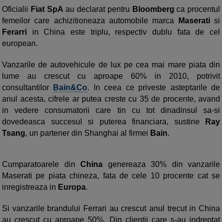
Oficialii
Fiat
SpA
au declarat pentru
Bloomberg
ca procentul
femei
lor care
achizitioneaza automobile marca
Maserati
si
Ferarri
in China este
triplu, respectiv dublu
fata de cel
european.
Vanzarile de autovehicule de lux
pe cea mai mare piata
din
lume
au crescut
cu aproape
60% in 2010, potrivit
consultantilor
Bain&
Co
.
In ceea ce priveste asteptarile de
anul acesta, cifrele ar putea creste
cu 35 de procente,
avand
in vedere consumatorii
care tin cu tot dinadinsul sa-si
dovedeasca
succesul si puterea financiara, sustine
Ray
Tsang
,
un partener
din Shanghai
al firmei
Bain
.
Cumparatoarele din
China
genereaza
30% din
vanzarile
Maserati
pe piata chineza,
fata de cele 10
procente cat se
inregistreaza in
Europa
.
Si vanzarile
brandului Ferrari au crescut anul trecut in
China
au crescut
cu aproape 50
%. Din clientii care s-au indreptat