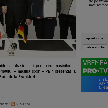
de pe urma
face tot po
Top articole i
cele mai citite
blema infrastructurii pentru era masinilor cu
eriatului – masina sport – va fi prezentat la
Auto de la Frankfurt
.
t
Twitter
RSS Feed