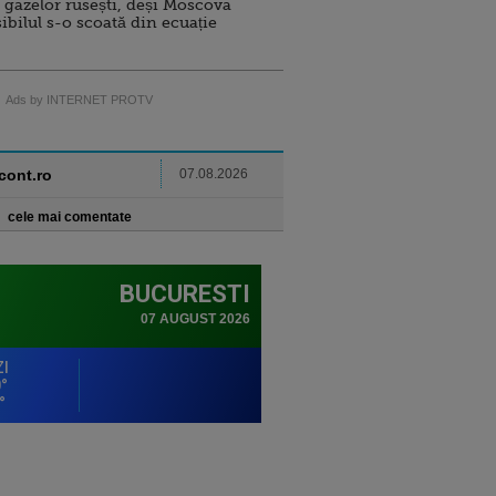
 gazelor rusești, deși Moscova
sibilul s-o scoată din ecuație
Ads by INTERNET PROTV
ncont.ro
07.08.2026
cele mai comentate