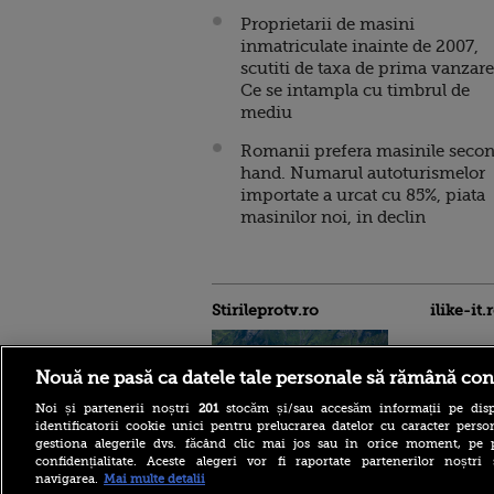
Proprietarii de masini
inmatriculate inainte de 2007,
scutiti de taxa de prima vanzare
Ce se intampla cu timbrul de
mediu
Romanii prefera masinile seco
hand. Numarul autoturismelor
importate a urcat cu 85%, piata
masinilor noi, in declin
Stirileprotv.ro
ilike-it.
Nouă ne pasă ca datele tale personale să rămână con
Noi și partenerii noștri
201
stocăm și/sau accesăm informații pe disp
identificatorii cookie unici pentru prelucrarea datelor cu caracter person
gestiona alegerile dvs. făcând clic mai jos sau în orice moment, pe 
confidențialitate. Aceste alegeri vor fi raportate partenerilor noștr
O adolescentă de 14 ani a
navigarea.
Mai multe detalii
murit după ce a căzut în gol