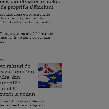
ale, dar rămâne un colos
de propriile slăbiciuni
repetiție: zona euro, extrem de
 la șocuri, în principal din
iilor. Avertisment îngrijorător
Europa a atins nivelul dinainte
omânia, între țările cu cei mai
eri
na
ște măsuri de
 cazul unui ”no
ndra, din
Domeniile
uitul şi
rutier şi aerian
imes: UE vrea să interzică
 țările membre a cetăţenilor