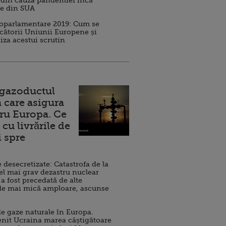
 din cauza pandemiei încă
ve din SUA
roparlamentare 2019: Cum se
cătorii Uniunii Europene și
iza acestui scrutin
 gazoductul
 care asigura
ru Europa. Ce
cu livrările de
i spre
esecretizate: Catastrofa de la
el mai grav dezastru nuclear
 a fost precedată de alte
de mai mică amploare, ascunse
e gaze naturale în Europa.
nit Ucraina marea câștigătoare