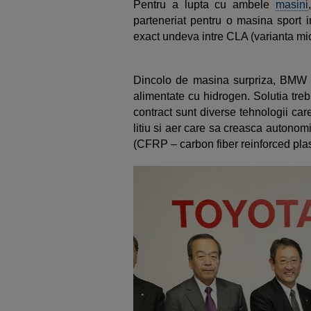
Pentru a lupta cu ambele
masini
parteneriat pentru o masina sport
exact undeva intre CLA (varianta mi
Dincolo de masina surpriza, BMW s
alimentate cu hidrogen. Solutia tre
contract sunt diverse tehnologii car
litiu si aer care sa creasca autonomia
(CFRP – carbon fiber reinforced plas