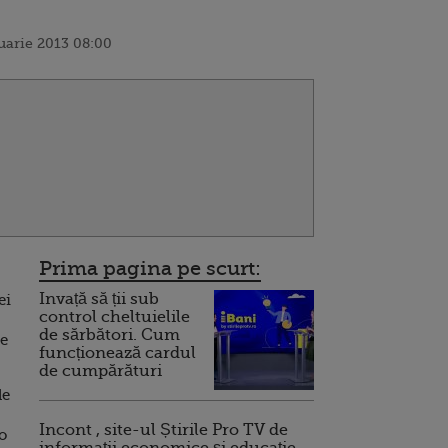
nuarie 2013 08:00
Prima pagina pe scurt:
Invață să ții sub
ei
control cheltuielile
de sărbători. Cum
Se
funcționează cardul
de cumpărături
de
Incont , site-ul Știrile Pro TV de
o