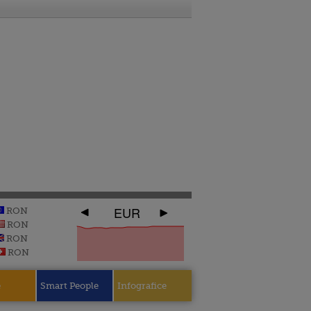
EUR
RON
RON
RON
RON
e
Smart People
Infografice