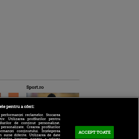
Sport.ro
ele pentru a oferi:
 performanței reclamelor. Stocarea
v. Utilizarea profilurilor pentru
ilurilor de conținut personalizat.
Rodri, mărul discordiei
 personalizate. Crearea profilurilor
dintre Real Madrid și
rmanței conținutului. Înțelegerea
ACCEPT TOATE
ntru
n surse diferite. Utilizarea de date
Barcelona! El Clasico se
ita lui,