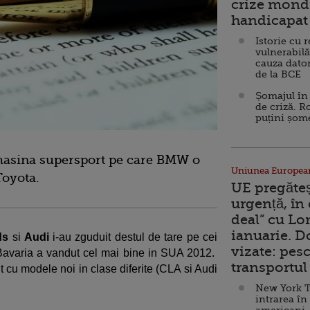
crize mondi
handicapat 
Istorie cu 
vulnerabilă
cauza dator
de la BCE
Șomajul în 
de criză. R
puțini șom
 masina supersport pe care BMW o
Uniunea Europea
Toyota.
UE pregăte
urgență, în
deal” cu Lo
ianuarie. 
ds
si
Audi
i-au zguduit destul de tare pe cei
vizate: pesc
Bavaria a vandut cel mai bine in SUA 2012.
transportul 
t cu modele noi in clase diferite (CLA si Audi
New York T
intrarea în