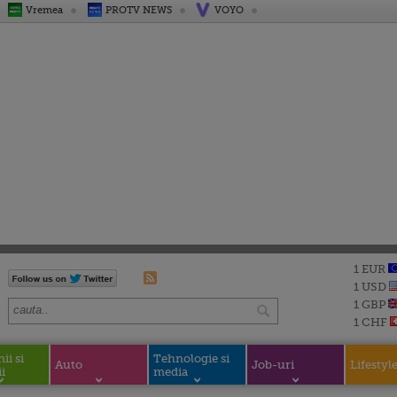
Vremea
PROTV NEWS
VOYO
1 EUR
1 USD
1 GBP
1 CHF
i si
Tehnologie si
Auto
Job-uri
Lifestyl
i
media