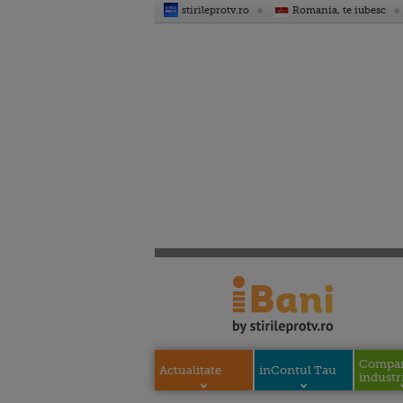
stirileprotv.ro
Romania, te iubesc
Compani
Actualitate
inContul Tau
industri