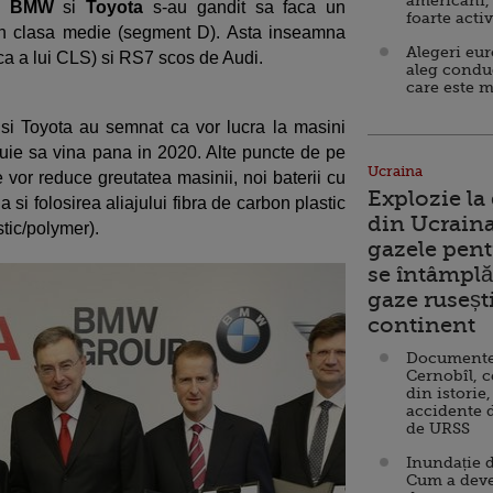
americani,
,
BMW
si
Toyota
s-au gandit sa faca un
foarte acti
 in clasa medie (segment D). Asta inseamna
Alegeri eu
ca a lui CLS) si RS7 scos de Audi.
aleg condu
care este m
i Toyota au semnat ca vor lucra la masini
buie sa vina pana in 2020. Alte puncte de pe
Ucraina
e vor reduce greutatea masinii, noi baterii cu
Explozie la
 si folosirea aliajului fibra de carbon plastic
din Ucraina
tic/polymer).
gazele pent
se întâmplă 
gaze ruseșt
continent
Documente d
Cernobîl, c
din istorie,
accidente 
de URSS
Inundație d
Cum a deve