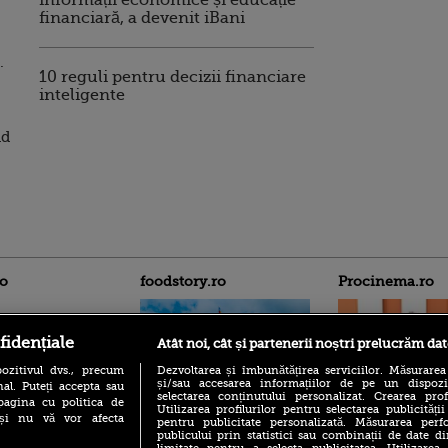
informații economice și educație
financiară, a devenit iBani
.
10 reguli pentru decizii financiare
inteligente
nd
ro
foodstory.ro
Procinema.ro
fidențiale
Atât noi, cât și partenerii noștri prelucrăm dat
ozitivul dvs., precum
Dezvoltarea și îmbunătățirea serviciilor. Măsurarea
și/sau accesarea informațiilor de pe un dispoziti
al. Puteți accepta sau
selectarea conținutului personalizat. Crearea prof
pagina cu politica de
Utilizarea profilurilor pentru selectarea publicității
i și nu vă vor afecta
pentru publicitate personalizată. Măsurarea perfo
(P) Descoperă Lumea
Emoții intense pe
publicului prin statistici sau combinații de date di
Evenimentelor din România
Sebastian Stan! Iub