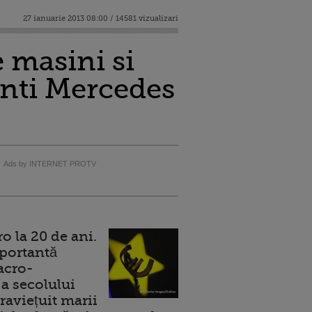
27 ianuarie 2013 08:00 / 14581 vizualizari
 masini si
anti Mercedes
Ads by INTERNET PROTV
 la 20 de ani.
portantă
acro-
a secolului
raviețuit marii