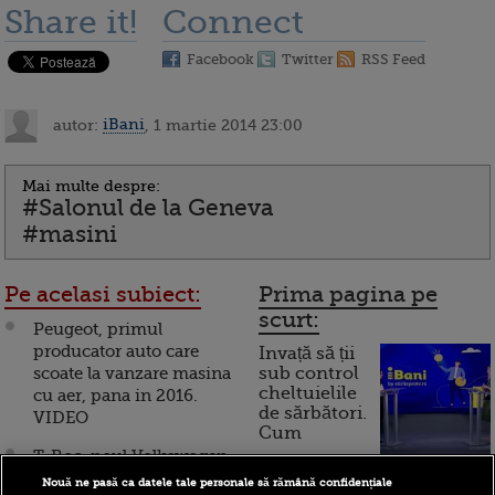
Share it!
Connect
Facebook
Twitter
RSS Feed
autor:
iBani
, 1 martie 2014 23:00
Mai multe despre:
#Salonul de la Geneva
#masini
Pe acelasi subiect:
Prima pagina pe
scurt:
Peugeot, primul
producator auto care
Invață să ții
scoate la vanzare masina
sub control
cheltuielile
cu aer, pana in 2016.
de sărbători.
VIDEO
Cum
T-Roc, noul Volkswagen
funcționează cardul de
revolutionar. Masina se
Nouă ne pasă ca datele tale personale să rămână confidențiale
cumpărături