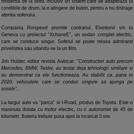
moderna de la bord, inclusiv un sistem care se adapteaza la
conditiile de drum, la o atingere de buton, pentru a nu distrage
atentia soferului.
Compania Rinspeed promite contrariul. Elvetienii vin la
Geneva cu proiectul "XchaneE", un sedan complet electric,
care se conduce singur. Soferul se poate relaxa admirand
privelistea sau uitandu-se la un film.
Jim Holder, editor revista Autocar: "
Constructori auto precum
Mercedes, BMW, Tesler, au testat deja tehnologii similare si
au demonstrat ca ele functioneaza. Au stabilit ca, pana in
2020, vehiculele care se conduc singure sa ajunga pe
sosele".
La targul auto va "parca" si I-Road, produs de Toyota. Este o
masinuta dotata cu motor electric, cu o autonomie de 45 de
kilometri. Bateria trebuie pusa apoi la incarcat 3 ore.