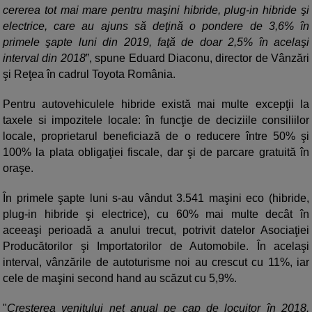
cererea tot mai mare pentru maşini hibride, plug-in hibride şi
electrice, care au ajuns să deţină o pondere de 3,6% în
primele şapte luni din 2019, faţă de doar 2,5% în acelaşi
interval din 2018
”, spune Eduard Diaconu, director de Vânzări
şi Reţea în cadrul Toyota România.
Pentru autovehiculele hibride există mai multe excepţii la
taxele si impozitele locale: în funcţie de deciziile consiliilor
locale, proprietarul beneficiază de o reducere între 50% şi
100% la plata obligaţiei fiscale, dar şi de parcare gratuită în
oraşe.
În primele şapte luni s-au vândut 3.541 maşini eco (hibride,
plug-in hibride şi electrice), cu 60% mai multe decât în
aceeaşi perioadă a anului trecut, potrivit datelor Asociaţiei
Producătorilor şi Importatorilor de Automobile. În acelaşi
interval, vânzările de autoturisme noi au crescut cu 11%, iar
cele de maşini second hand au scăzut cu 5,9%.
"
Creşterea venitului net anual pe cap de locuitor în 2018,