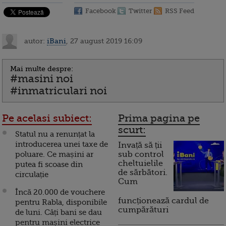
Facebook
Twitter
RSS Feed
autor:
iBani
, 27 august 2019 16:09
Mai multe despre:
#masini noi
#inmatriculari noi
Pe acelasi subiect:
Prima pagina pe
scurt:
Statul nu a renunțat la
introducerea unei taxe de
Invață să ții
poluare. Ce mașini ar
sub control
cheltuielile
putea fi scoase din
de sărbători.
circulație
Cum
Încă 20.000 de vouchere
funcționează cardul de
pentru Rabla, disponibile
cumpărături
de luni. Câți bani se dau
pentru mașini electrice