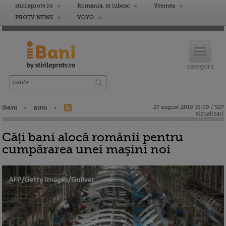
stirileprotv.ro
Romania, te iubesc
Vremea
PROTV NEWS
VOYO
ibani
auto
27 august 2019 16:09 / 527
vizualizari
Câți bani alocă românii pentru
cumpărarea unei maşini noi