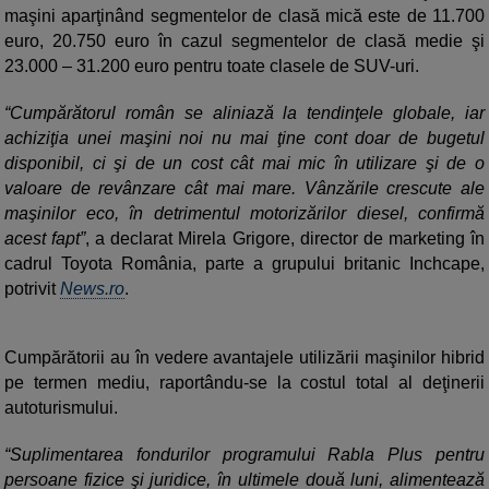
maşini aparţinând segmentelor de clasă mică este de 11.700
euro, 20.750 euro în cazul segmentelor de clasă medie şi
23.000 – 31.200 euro pentru toate clasele de SUV-uri.
“Cumpărătorul român se aliniază la tendinţele globale, iar
achiziţia unei maşini noi nu mai ţine cont doar de bugetul
disponibil, ci şi de un cost cât mai mic în utilizare şi de o
valoare de revânzare cât mai mare. Vânzările crescute ale
maşinilor eco, în detrimentul motorizărilor diesel, confirmă
acest fapt”
, a declarat Mirela Grigore, director de marketing în
cadrul Toyota România, parte a grupului britanic Inchcape,
potrivit
News.ro
.
Cumpărătorii au în vedere avantajele utilizării maşinilor hibrid
pe termen mediu, raportându-se la costul total al deţinerii
autoturismului.
“Suplimentarea fondurilor programului Rabla Plus pentru
persoane fizice şi juridice, în ultimele două luni, alimentează