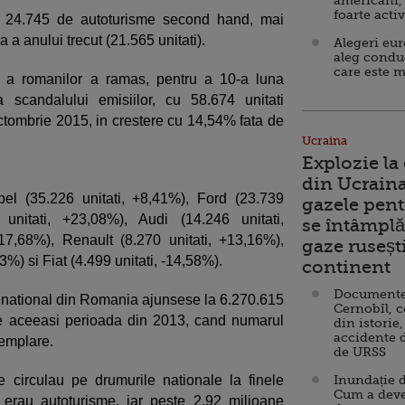
americani,
foarte acti
te 24.745 de autoturisme second hand, mai
 a anului trecut (21.565 unitati).
Alegeri eu
aleg condu
care este m
 a romanilor a ramas, pentru a 10-a luna
 scandalului emisiilor, cu 58.674 unitati
octombrie 2015, in crestere cu 14,54% fata de
Ucraina
Explozie la
din Ucraina
pel (35.226 unitati, +8,41%), Ford (23.739
gazele pent
unitati, +23,08%), Audi (14.246 unitati,
se întâmplă 
17,68%), Renault (8.270 unitati, +13,16%),
gaze ruseșt
%) si Fiat (4.499 unitati, -14,58%).
continent
Documente d
to national din Romania ajunsese la 6.270.615
Cernobîl, c
 de aceeasi perioada din 2013, cand numarul
din istorie,
accidente 
xemplare.
de URSS
 circulau pe drumurile nationale la finele
Inundație d
Cum a deve
i erau autoturisme, iar peste 2,92 milioane