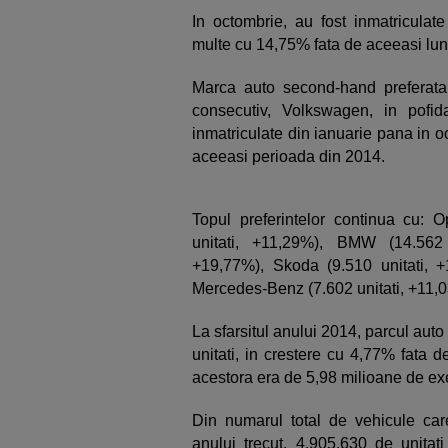
In octombrie, au fost inmatricula
multe cu 14,75% fata de aceeasi luna
Marca auto second-hand preferata
consecutiv, Volkswagen, in pofida
inmatriculate din ianuarie pana in 
aceeasi perioada din 2014.
Topul preferintelor continua cu: O
unitati, +11,29%), BMW (14.562 
+19,77%), Skoda (9.510 unitati, +
Mercedes-Benz (7.602 unitati, +11,03
La sfarsitul anului 2014, parcul au
unitati, in crestere cu 4,77% fata
acestora era de 5,98 milioane de e
Din numarul total de vehicule care
anului trecut, 4.905.630 de unitat