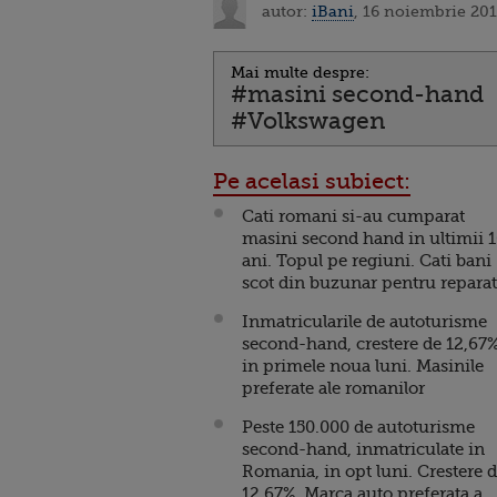
autor:
iBani
, 16 noiembrie 201
Mai multe despre:
#masini second-hand
#Volkswagen
Pe acelasi subiect:
Cati romani si-au cumparat
masini second hand in ultimii 
ani. Topul pe regiuni. Cati bani
scot din buzunar pentru reparat
Inmatricularile de autoturisme
second-hand, crestere de 12,67%
in primele noua luni. Masinile
preferate ale romanilor
Peste 150.000 de autoturisme
second-hand, inmatriculate in
Romania, in opt luni. Crestere 
12,67%. Marca auto preferata a