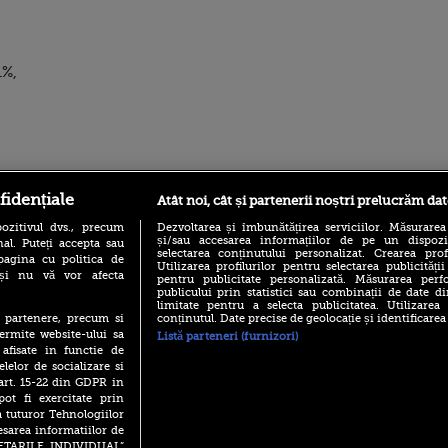
1%,
ro
foodstory.ro
Procinema.ro
fidențiale
Atât noi, cât și partenerii noștri prelucrăm dat
ozitivul dvs., precum
Dezvoltarea și îmbunătățirea serviciilor. Măsurarea
și/sau accesarea informațiilor de pe un dispoziti
al. Puteți accepta sau
selectarea conținutului personalizat. Crearea prof
pagina cu politica de
Utilizarea profilurilor pentru selectarea publicității
i și nu vă vor afecta
pentru publicitate personalizată. Măsurarea perfo
publicului prin statistici sau combinații de date di
limitate pentru a selecta publicitatea. Utilizarea
conținutul. Date precise de geolocație și identificarea
te partenere, precum si
ermite website-ului sa
Listă parteneri (furnizori)
(P) Descoperă Lumea
Emoții intense pe
 afisate in functie de
Evenimentelor din România
Sebastian Stan! Iub
elelor de socializare si
cu Transilvania Events!
Annabelle, l-a făcu
 art. 15-22 din GDPR in
(P) Raku, gaming intens și o
pot fi exercitate prin
Din 14 septembrie
pauză binemeritată cu...
Popescu revine în 
a tuturor Tehnologiilor
pizza Guseppe
principal la Pro T
esarea informatiilor de
(P) Poți folosi bonurile de
SETARILE INDIVIDUAL”