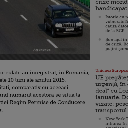
crize mondi
handicapat 
Istorie cu 
vulnerabilă
cauza dator
de la BCE
Șomajul în 
de criză. R
puțini șom
Uniunea Europea
e rulate au inregistrat, in Romania,
UE pregăte
ele 10 luni ale anului 2015,
urgență, în
tati, comparativ cu aceeasi
deal” cu Lo
and numarul acestora se situa la
ianuarie. 
rectiei Regim Permise de Conducere
vizate: pesc
r.
transportul 
New York T
intrarea în