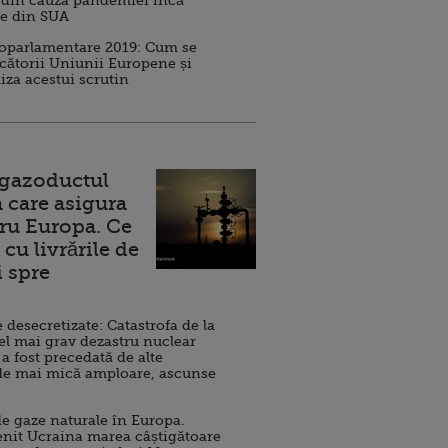
 din cauza pandemiei încă
ve din SUA
roparlamentare 2019: Cum se
cătorii Uniunii Europene și
iza acestui scrutin
 gazoductul
 care asigura
ru Europa. Ce
cu livrările de
i spre
esecretizate: Catastrofa de la
el mai grav dezastru nuclear
 a fost precedată de alte
de mai mică amploare, ascunse
e gaze naturale în Europa.
nit Ucraina marea câștigătoare