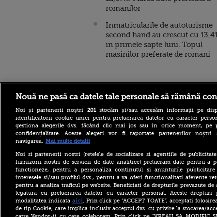
romanilor
Inmatricularile de autoturisme
second hand au crescut cu 13,4
in primele sapte luni. Topul
masinilor preferate de romani
Stirileprotv.ro
ilike-it.
Nouă ne pasă ca datele tale personale să rămână con
Noi și partenerii noștri
201
stocăm și/sau accesăm informații pe disp
identificatorii cookie unici pentru prelucrarea datelor cu caracter person
gestiona alegerile dvs. făcând clic mai jos sau în orice moment, pe 
confidențialitate. Aceste alegeri vor fi raportate partenerilor noștr
navigarea.
Mai multe detalii
Șoferi cu anvelope tăiate pe
Noi si partenerii nostri (retelele de socializare si agentiile de publicita
autostrada spre mare. Ce
furnizorii nostri de servicii de date analitice) prelucram date pentru a p
sunt „aricii” de metal care
functioneze, pentru a personaliza continutul si anunturile publicitare
tot apar pe A2
interesele si/sau profilul dvs., pentru a va oferi functionalitati aferente ret
pentru a analiza traficul pe website. Beneficiati de drepturile prevazute de
La aproape 100 de ani, face
acrobații pe aripa unui
legatura cu prelucrarea datelor cu caracter personal. Aceste drepturi 
avion. Povestea incredibilă
aici
modalitatea indicata
. Prin click pe “ACCEPT TOATE”, acceptati folosire
a lui Elizabeth Bromage.
de tip Cookie, care implica inclusiv acceptul dvs. cu privire la stocarea/acc
VIDEO
catre Vendor-ii cu care colaboram. Prin click pe “VREAU SA MODIFIC 