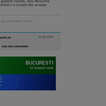
 gazelor rusești, deși Moscova
sibilul s-o scoată din ecuație
Ads by INTERNET PROTV
ncont.ro
07.08.2026
cele mai comentate