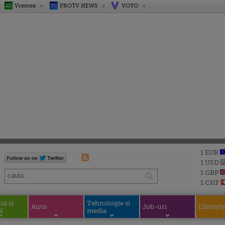
Vremea
PROTV NEWS
VOYO
1 EUR
1 USD
1 GBP
1 CHF
i si
Tehnologie si
Auto
Job-uri
Lifestyl
i
media