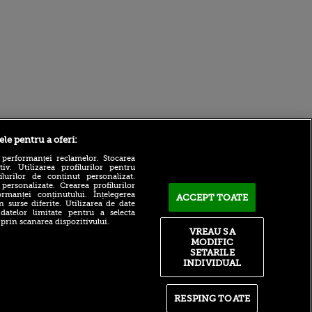
Sport.ro
ele pentru a oferi:
 performanței reclamelor. Stocarea
v. Utilizarea profilurilor pentru
ilurilor de conținut personalizat.
 personalizate. Crearea profilurilor
rmanței conținutului. Înțelegerea
ACCEPT TOATE
n surse diferite. Utilizarea de date
 datelor limitate pentru a selecta
 prin scanarea dispozitivului.
Robert Niță și Cristi Pulhac,
VREAU SA
pronostic pentru Rapid -
MODIFIC
ntru
UTA
ita lui,
SETARILE
t tată!
Mărturii cutremurătoare în
INDIVIDUAL
procesul morţii lui
, Adela
Maradona. ”Nu se mai
rol
ridica, nu mânca, nu se
RESPING TOATE
V
spăla”