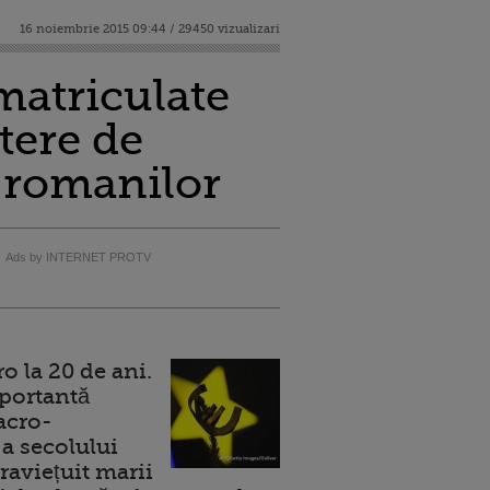
16 noiembrie 2015 09:44 / 29450 vizualizari
matriculate
tere de
a romanilor
Ads by INTERNET PROTV
 la 20 de ani.
portantă
acro-
a secolului
raviețuit marii