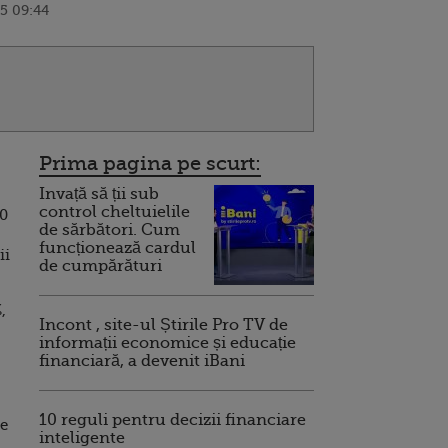
5 09:44
Prima pagina pe scurt:
Invață să ții sub
control cheltuielile
10
de sărbători. Cum
funcționează cardul
ii
de cumpărături
,
Incont , site-ul Știrile Pro TV de
informații economice și educație
financiară, a devenit iBani
10 reguli pentru decizii financiare
de
inteligente