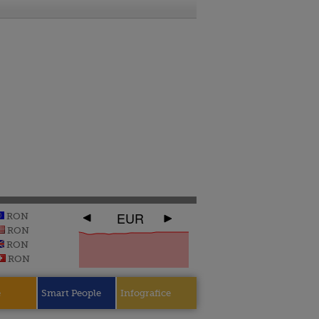
EUR
RON
RON
RON
RON
e
Smart People
Infografice