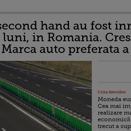
second hand au fost in
 luni, in Romania. Cres
 Marca auto preferata 
Criza datoriilor
Moneda euro
Cea mai im
realizare m
economică 
trecut a sup