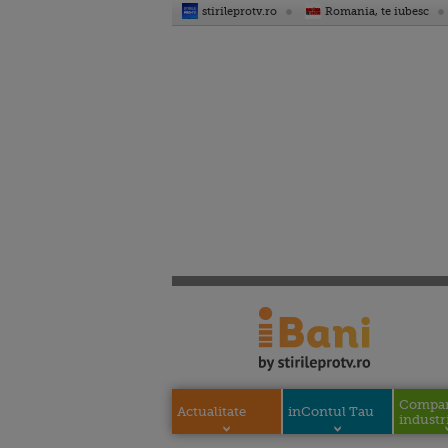
stirileprotv.ro
Romania, te iubesc
Compani
Actualitate
inContul Tau
industri