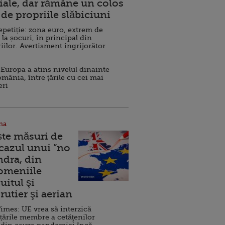
ale, dar rămâne un colos
de propriile slăbiciuni
repetiție: zona euro, extrem de
 la șocuri, în principal din
iilor. Avertisment îngrijorător
Europa a atins nivelul dinainte
omânia, între țările cu cei mai
eri
na
ște măsuri de
 cazul unui ”no
ndra, din
Domeniile
uitul şi
rutier şi aerian
imes: UE vrea să interzică
 țările membre a cetăţenilor