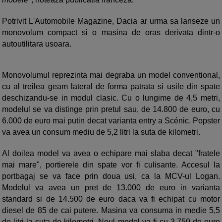
Potrivit L'Automobile Magazine, Dacia ar urma sa lanseze un
monovolum compact si o masina de oras derivata dintr-o
autoutilitara usoara.
Monovolumul reprezinta mai degraba un model conventional,
cu al treilea geam lateral de forma patrata si usile din spate
deschizandu-se in modul clasic. Cu o lungime de 4,5 metri,
modelul se va distinge prin pretul sau, de 14.800 de euro, cu
6.000 de euro mai putin decat varianta entry a Scénic. Popster
va avea un consum mediu de 5,2 litri la suta de kilometri.
Al doilea model va avea o echipare mai slaba decat "fratele
mai mare", portierele din spate vor fi culisante. Accesul la
portbagaj se va face prin doua usi, ca la MCV-ul Logan.
Modelul va avea un pret de 13.000 de euro in varianta
standard si de 14.500 de euro daca va fi echipat cu motor
diesel de 85 de cai putere. Masina va consuma in medie 5,5
de litri la suta de kilometri. Noul model va fi cu 3.750 de euro