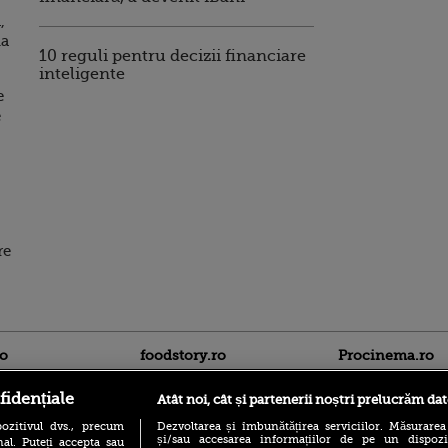
,
ma
10 reguli pentru decizii financiare
inteligente
e
e
re
ro
foodstory.ro
Procinema.ro
fidențiale
Atât noi, cât și partenerii noștri prelucrăm dat
ozitivul dvs., precum
Dezvoltarea și îmbunătățirea serviciilor. Măsurarea
și/sau accesarea informațiilor de pe un dispoziti
al. Puteți accepta sau