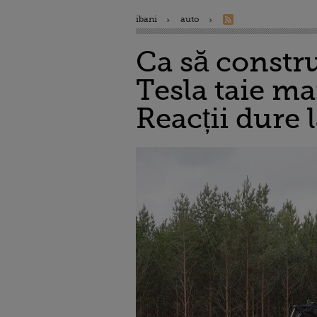
ibani
auto
Ca să constr
Tesla taie ma
Reacții dure 