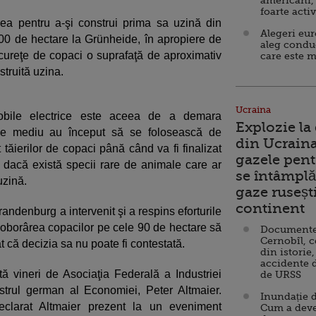
americani,
foarte acti
rea pentru a-şi construi prima sa uzină din
Alegeri eu
00 de hectare la Grünheide, în apropiere de
aleg condu
cureţe de copaci o suprafaţă de aproximativ
care este m
struită uzina.
Ucraina
omobile electrice este aceea de a demara
Explozie la
i de mediu au început să se folosească de
din Ucraina
 tăierilor de copaci până când va fi finalizat
gazele pent
dacă există specii rare de animale care ar
se întâmplă 
uzină.
gaze ruseșt
continent
randenburg a intervenit şi a respins eforturile
 doborârea copacilor pe cele 90 de hectare să
Documente d
Cernobîl, c
at că decizia sa nu poate fi contestată.
din istorie,
accidente 
ată vineri de Asociaţia Federală a Industriei
de URSS
trul german al Economiei, Peter Altmaier.
Inundație d
eclarat Altmaier prezent la un eveniment
Cum a deve