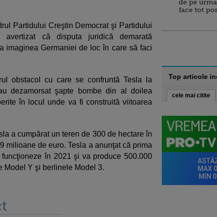
de pe urma
face tot po
ul Partidului Creştin Democrat şi Partidului
u avertizat că disputa juridică demarată
ta imaginea Germaniei de loc în care să faci
Top articole i
rul obstacol cu care se confruntă Tesla la
i au dezamorsat şapte bombe din al doilea
cele mai citite
rite în locul unde va fi construită viitoarea
esla a cumpărat un teren de 300 de hectare în
,9 milioane de euro. Tesla a anunţat că prima
 funcţioneze în 2021 şi va produce 500.000
e Model Y şi berlinele Model 3.
t