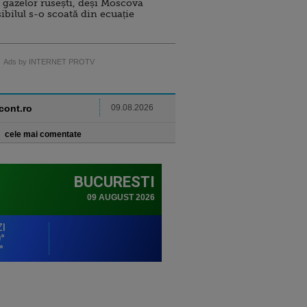
 gazelor rusești, deși Moscova
sibilul s-o scoată din ecuație
Ads by INTERNET PROTV
ncont.ro
09.08.2026
cele mai comentate