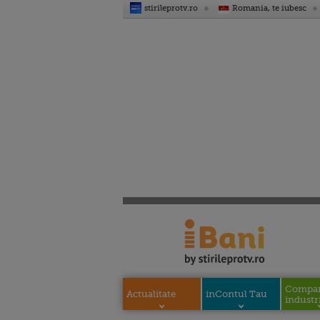
stirileprotv.ro
Romania, te iubesc
Compani
Actualitate
inContul Tau
industri