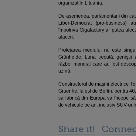
organizat în Lituania.
De asemenea, parlamentarii din cadr
Liber-Democrat (pro-business) a
împotriva Gigafactory ar putea afec
afaceri.
Protejarea mediului nu este singu
Grünheide. Luna trecută, genişti
război mondial care au fost descope
uzină.
Constructorul de maşini electrice T
Gruenhe, la est de Berlin, pentru 40
sa fabrică din Europa va începe să
de vehicule pe an, inclusiv SUV-uril
Share it!
Connec