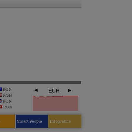
EUR
RON
RON
RON
RON
e
Smart People
Infografice