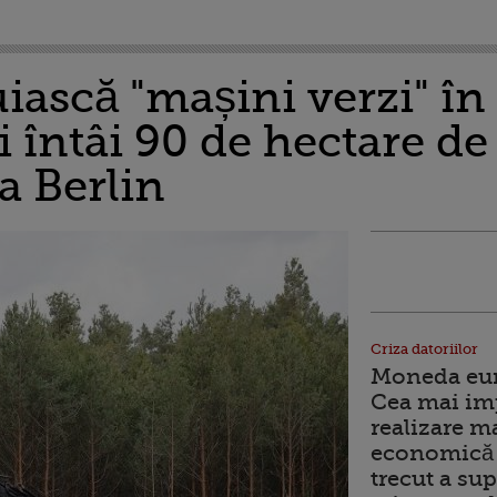
uiască "mașini verzi" î
i întâi 90 de hectare de
la Berlin
Criza datoriilor
Moneda euro
Cea mai im
realizare m
economică 
trecut a sup