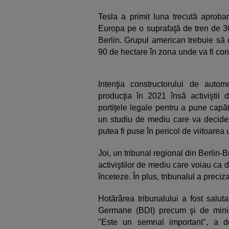
Tesla a primit luna trecută aproba
Europa pe o suprafaţă de tren de 3
Berlin. Grupul american trebuie să 
90 de hectare în zona unde va fi con
Intenţia constructorului de aut
producţia în 2021 însă activişti
portiţele legale pentru a pune capăt
un studiu de mediu care va decide 
putea fi puse în pericol de viitoarea 
Joi, un tribunal regional din Berlin-B
activiştilor de mediu care voiau ca
înceteze. În plus, tribunalul a preciz
Hotărârea tribunalului a fost salut
Germane (BDI) precum şi de minis
"Este un semnal important", a d