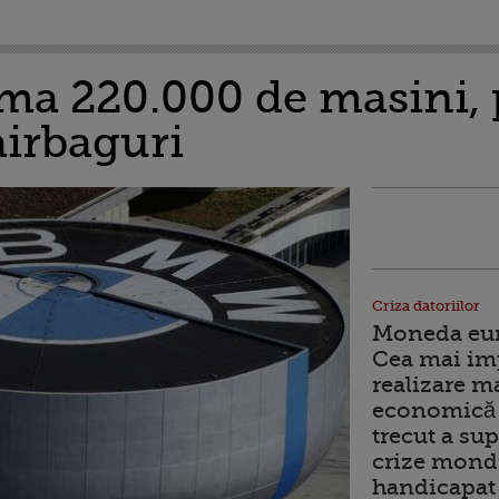
a 220.000 de masini, 
airbaguri
Criza datoriilor
Moneda euro
Cea mai im
realizare m
economică 
trecut a sup
crize mondi
handicapat 