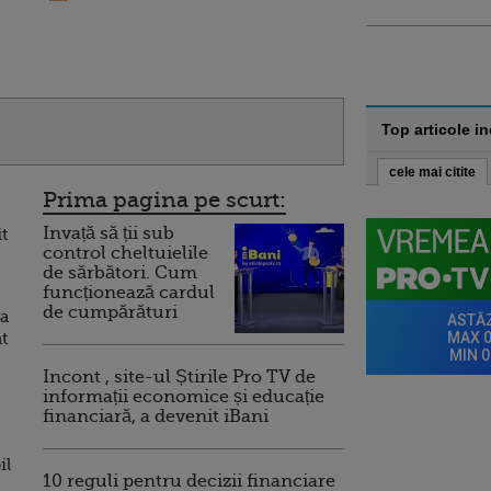
Top articole i
cele mai citite
Prima pagina pe scurt:
Invață să ții sub
t
control cheltuielile
de sărbători. Cum
funcționează cardul
de cumpărături
za
t
Incont , site-ul Știrile Pro TV de
informații economice și educație
financiară, a devenit iBani
il
10 reguli pentru decizii financiare