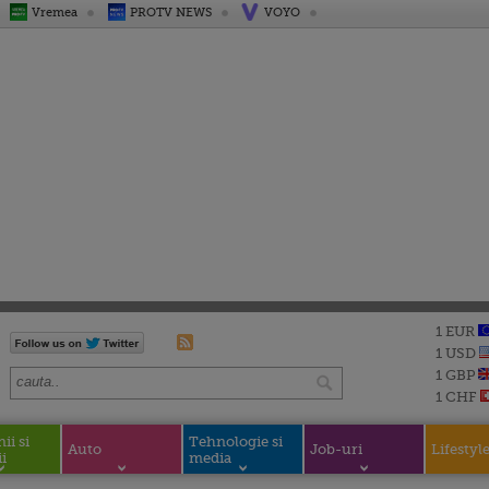
Vremea
PROTV NEWS
VOYO
1 EUR
1 USD
1 GBP
1 CHF
i si
Tehnologie si
Auto
Job-uri
Lifestyl
i
media