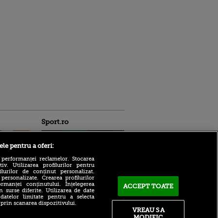
Sport.ro
ele pentru a oferi:
 performanței reclamelor. Stocarea
v. Utilizarea profilurilor pentru
ilurilor de conținut personalizat.
 personalizate. Crearea profilurilor
Bogdan Lobonț și Robert
rmanței conținutului. Înțelegerea
ACCEPT TOATE
Niță sunt invitații lui Andrei
n surse diferite. Utilizarea de date
ntru
 datelor limitate pentru a selecta
Grecu, de la 16:00, la VOYO
ita lui,
 prin scanarea dispozitivului.
SPORT LIVE
t tată!
VREAU SA
Victor Pițurcă, fără
MODIFIC