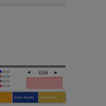
EUR
RON
RON
RON
RON
e
Smart People
Infografice