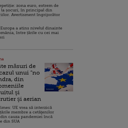
repetiție: zona euro, extrem de
 la șocuri, în principal din
iilor. Avertisment îngrijorător
Europa a atins nivelul dinainte
omânia, între țările cu cei mai
eri
na
ște măsuri de
 cazul unui ”no
ndra, din
Domeniile
uitul şi
rutier şi aerian
imes: UE vrea să interzică
 țările membre a cetăţenilor
 din cauza pandemiei încă
ve din SUA