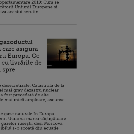
roparlamentare 2019: Cum se
cătorii Uniunii Europene și
iza acestui scrutin
 gazoductul
 care asigura
ru Europa. Ce
cu livrările de
i spre
esecretizate: Catastrofa de la
el mai grav dezastru nuclear
 a fost precedată de alte
de mai mică amploare, ascunse
e gaze naturale în Europa.
nit Ucraina marea câștigătoare
 gazelor rusești, deși Moscova
sibilul s-o scoată din ecuație