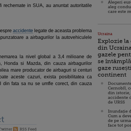
Alegeri eu
 rechemate in SUA, au anuntat autoritatile
aleg condu
care este m
despre
accidente
legate de aceasta problema
Ucraina
punzatoare a airbagurilor la autovehiculele
Explozie la
din Ucraina
gazele pent
chemarea la nivel global a 3,4 milioane de
se întâmplă 
, Honda si Mazda, din cauza airbagurilor
gaze ruseșt
lea mare producator de airbaguri si centuri
continent
oate aceste cazuri, exista posibilitatea ca
 din fata sa nu se umfle corect, din cauza
Documente d
Cernobîl, c
din istorie,
accidente 
de URSS
Inundație d
Cum a deve
t
de pe urma
face tot po
Twitter
RSS Feed