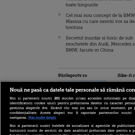
toate timpurile
Cel mai nou concept de la BMW
Masina cu care nemtii vor sa de
lovitura
Secretul murdar si toxic de sub
mochetele din Audi, Mercedes s
BMW, facute in China
Stirileprotv.ro
ilike-it.
Nouă ne pasă ca datele tale personale să rămână con
Noi și partenerii noștri
201
stocăm și/sau accesăm informații pe disp
identificatorii cookie unici pentru prelucrarea datelor cu caracter person
gestiona alegerile dvs. făcând clic mai jos sau în orice moment, pe 
confidențialitate. Aceste alegeri vor fi raportate partenerilor noștr
Italia este sufocată de
navigarea.
Mai multe detalii
caniculă. Toate cele 27 de
oraşe mari ale sale intră sub
Noi si partenerii nostri (retelele de socializare si agentiile de publicita
alertă roșie de căldură
furnizorii nostri de servicii de date analitice) prelucram date pentru a p
extremă