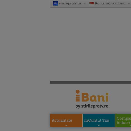
stirileprotv.ro
Romania, te iubesc
Compani
Actualitate
inContul Tau
industri