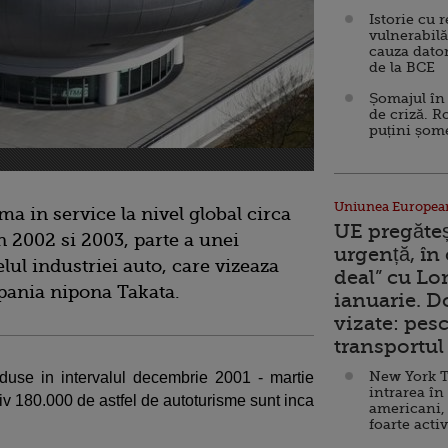
Istorie cu 
vulnerabilă
cauza dator
de la BCE
Șomajul în 
de criză. R
puțini șom
Uniunea Europea
in service la nivel global circa
UE pregăte
 2002 si 2003, parte a unei
urgență, în
lul industriei auto, care vizeaza
deal” cu Lo
mpania nipona Takata.
ianuarie. 
vizate: pesc
transportul 
New York T
duse in intervalul decembrie 2001 - martie
intrarea în
 180.000 de astfel de autoturisme sunt inca
americani,
foarte acti