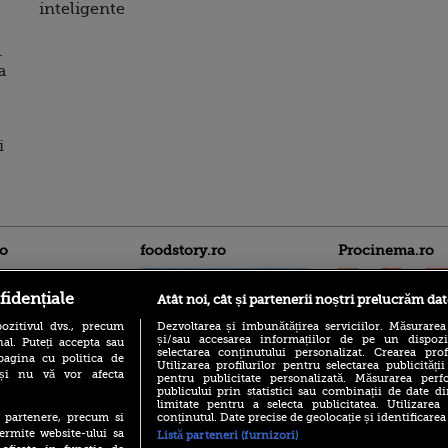
inteligente
.
a
i
ro
foodstory.ro
Procinema.ro
fidențiale
Atât noi, cât și partenerii noștri prelucrăm dat
ozitivul dvs., precum
Dezvoltarea și îmbunătățirea serviciilor. Măsurarea
și/sau accesarea informațiilor de pe un dispoziti
al. Puteți accepta sau
selectarea conținutului personalizat. Crearea prof
pagina cu politica de
Utilizarea profilurilor pentru selectarea publicității
i și nu vă vor afecta
pentru publicitate personalizată. Măsurarea perfo
publicului prin statistici sau combinații de date di
(P) Descoperă Lumea
Emoții intense pe
limitate pentru a selecta publicitatea. Utilizarea
Evenimentelor din România
Sebastian Stan! Iub
conținutul. Date precise de geolocație și identificarea
te partenere, precum si
cu Transilvania Events!
Annabelle, l-a făcu
ermite website-ului sa
Listă parteneri (furnizori)
(P) Raku, gaming intens și o