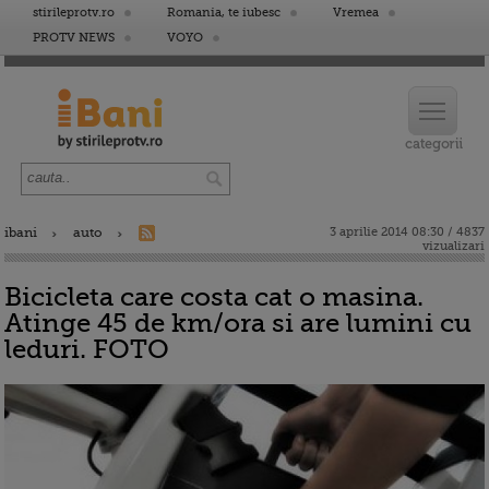
stirileprotv.ro
Romania, te iubesc
Vremea
PROTV NEWS
VOYO
ibani
auto
3 aprilie 2014 08:30 / 4837
vizualizari
Bicicleta care costa cat o masina.
Atinge 45 de km/ora si are lumini cu
leduri. FOTO