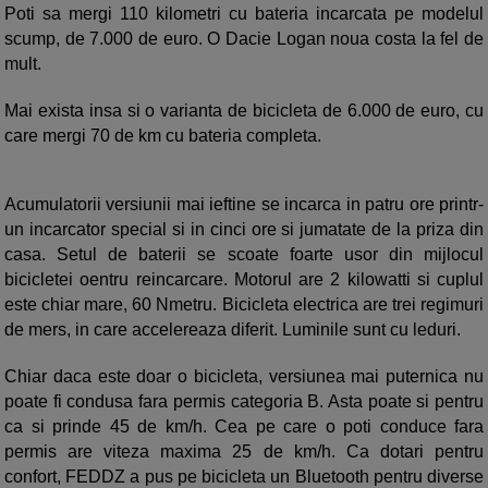
Poti sa mergi 110 kilometri cu bateria incarcata pe modelul
scump, de 7.000 de euro. O Dacie Logan noua costa la fel de
mult.
Mai exista insa si o varianta de bicicleta de 6.000 de euro, cu
care mergi 70 de km cu bateria completa.
Acumulatorii versiunii mai ieftine se incarca in patru ore printr-
un incarcator special si in cinci ore si jumatate de la priza din
casa. Setul de baterii se scoate foarte usor din mijlocul
bicicletei oentru reincarcare. Motorul are 2 kilowatti si cuplul
este chiar mare, 60 Nmetru. Bicicleta electrica are trei regimuri
de mers, in care accelereaza diferit. Luminile sunt cu leduri.
Chiar daca este doar o bicicleta, versiunea mai puternica nu
poate fi condusa fara permis categoria B. Asta poate si pentru
ca si prinde 45 de km/h. Cea pe care o poti conduce fara
permis are viteza maxima 25 de km/h. Ca dotari pentru
confort, FEDDZ a pus pe bicicleta un Bluetooth pentru diverse