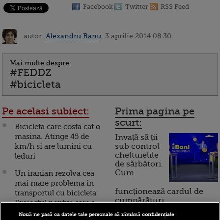
Facebook
Twitter
RSS Feed
autor:
Alexandru Banu
, 3 aprilie 2014 08:30
Mai multe despre:
#FEDDZ
#bicicleta
Pe acelasi subiect:
Prima pagina pe
scurt:
Bicicleta care costa cat o
masina. Atinge 45 de
Invață să ții
km/h si are lumini cu
sub control
cheltuielile
leduri
de sărbători.
Cum
Un iranian rezolva cea
mai mare problema in
funcționează cardul de
transportul cu bicicleta.
cumpărături
Proiectul pentru care a
strans peste 4.000 de lire
Nouă ne pasă ca datele tale personale să rămână confidențiale