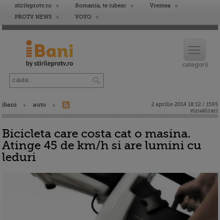
stirileprotv.ro
Romania, te iubesc
Vremea
PROTV NEWS
VOYO
ibani
auto
2 aprilie 2014 18:12 / 1595
vizualizari
Bicicleta care costa cat o masina.
Atinge 45 de km/h si are lumini cu
leduri