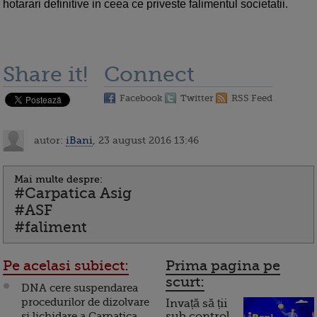
hotarari definitive in ceea ce priveste falimentul societatii.
Share it!
Connect
Facebook
Twitter
RSS Feed
autor:
iBani
, 23 august 2016 13:46
Mai multe despre:
#Carpatica Asig
#ASF
#faliment
Pe acelasi subiect:
Prima pagina pe
scurt:
DNA cere suspendarea
procedurilor de dizolvare
Invață să ții
si lichidare a Carpatica
sub control