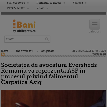
stirileprotv.ro
Romania, te iubesc
Vremea
PROTV NEWS
VOYO
ibani
incontul tau
asigurari
23 august 2016 13:46 / 206
vizualizari
Societatea de avocatura Eversheds
Romania va reprezenta ASF in
procesul privind falimentul
Carpatica Asig