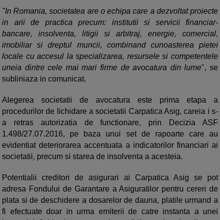
"In Romania, societatea are o echipa care a dezvoltat proiecte
in arii de practica precum: institutii si servicii financiar-
bancare, insolventa, litigii si arbitraj, energie, comercial,
imobiliar si dreptul muncii, combinand cunoasterea pietei
locale cu accesul la specializarea, resursele si competentele
uneia dintre cele mai mari firme de avocatura din lume
", se
subliniaza in comunicat.
Alegerea societatii de avocatura este prima etapa a
procedurilor de lichidare a societatii Carpatica Asig, careia i s-
a retras autorizatia de functionare, prin Decizia ASF
1.498/27.07.2016, pe baza unui set de rapoarte care au
evidentiat deteriorarea accentuata a indicatorilor financiari ai
societatii, precum si starea de insolventa a acesteia.
Potentialii creditori de asigurari ai Carpatica Asig se pot
adresa Fondului de Garantare a Asiguratilor pentru cereri de
plata si de deschidere a dosarelor de dauna, platile urmand a
fi efectuate doar in urma emiterii de catre instanta a unei