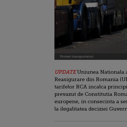
Protest transportatori
UPDATE
Uniunea Nationala a
Reasigurare din Romania (U
tarifelor RCA incalca principi
prevazut de Constitutia Roman
europene, in consecinta a se
la ilegalitatea deciziei Guve