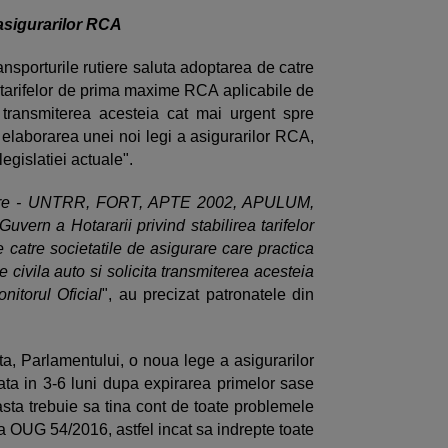
 asigurarilor RCA
ansporturile rutiere saluta adoptarea de catre
a tarifelor de prima maxime RCA aplicabile de
a transmiterea acesteia cat mai urgent spre
i elaborarea unei noi legi a asigurarilor RCA,
egislatiei actuale".
rutiere - UNTRR, FORT, APTE 2002, APULUM,
vern a Hotararii privind stabilirea tarifelor
atre societatile de asigurare care practica
 civila auto si solicita transmiterea acesteia
nitorul Oficial
", au precizat patronatele din
data, Parlamentului, o noua lege a asigurarilor
zata in 3-6 luni dupa expirarea primelor sase
easta trebuie sa tina cont de toate problemele
 a OUG 54/2016, astfel incat sa indrepte toate