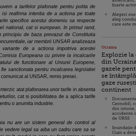
americani,
foarte acti
vern a tarifelor plafonate pentru polita de
isi reafirma intentia de a actiona pe toate
Alegeri eu
aleg condu
arile specifice acestui domeniu sa respecte
care este m
ivel national, cat si european. In primul rand,
n principiu de baza prevazut de Constitutia
 concurentiale, iar membrii UNSAR analizeaza
Ucraina
variante de a actiona impotriva acestei
Explozie la
omisia Europeana cu privire la incalcarile
din Ucraina
atului de functionare al Uniunii Europene,
gazele pent
e sanctionata pentru incalcarea legislatiei
se întâmplă 
n comunicat al UNSAR, remis presei.
gaze ruseșt
continent
terzic atat plafonarea unor tarife in absenta
urilor, cat si posibilitatea de a aplica tarife
Documente d
entru o anumita industrie.
Cernobîl, c
din istorie,
accidente 
de URSS
ia nu are un sistem general de control al
Inundație d
t de vedere legal sa aiba un cadru care sa se
Cum a deve