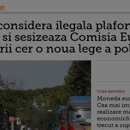
considera ilegala plafo
A si sesizeaza Comisia 
ii cer o noua lege a pol
Criza datoriilor
Moneda euro
Cea mai im
realizare m
economică 
trecut a sup