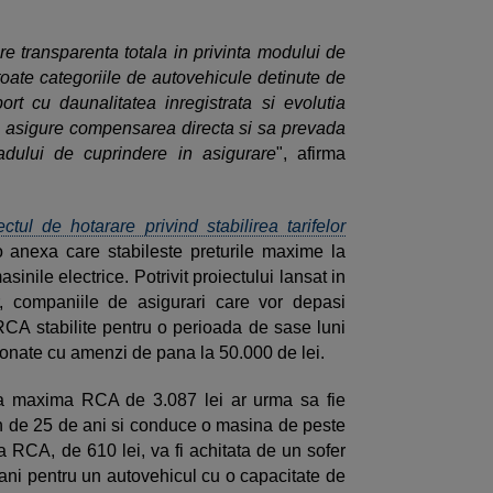
 transparenta totala in privinta modului de
toate categoriile de autovehicule detinute de
port cu daunalitatea inregistrata si evolutia
a asigure compensarea directa si sa prevada
adului de cuprindere in asigurare
", afirma
ectul de hotarare privind stabilirea tarifelor
o anexa care stabileste preturile maxime la
sinile electrice. Potrivit proiectului lansat in
r, companiile de asigurari care vor depasi
 RCA stabilite pentru o perioada de sase luni
ionate cu amenzi de pana la 50.000 de lei.
ima maxima RCA de 3.087 lei ar urma sa fie
tin de 25 de ani si conduce o masina de peste
 RCA, de 610 lei, va fi achitata de un sofer
 ani pentru un autovehicul cu o capacitate de