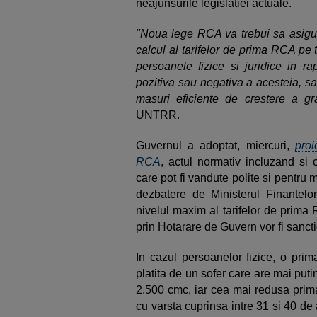
neajunsurile legislatiei actuale.
"Noua lege RCA va trebui sa asigure
calcul al tarifelor de prima RCA pe 
persoanele fizice si juridice in ra
pozitiva sau negativa a acesteia, s
masuri eficiente de crestere a gr
UNTRR.
Guvernul a adoptat, miercuri,
proi
RCA
, actul normativ incluzand si 
care pot fi vandute polite si pentru ma
dezbatere de Ministerul Finantelo
nivelul maxim al tarifelor de prima
prin Hotarare de Guvern vor fi sanct
In cazul persoanelor fizice, o pr
platita de un sofer care are mai pu
2.500 cmc, iar cea mai redusa prima
cu varsta cuprinsa intre 31 si 40 de