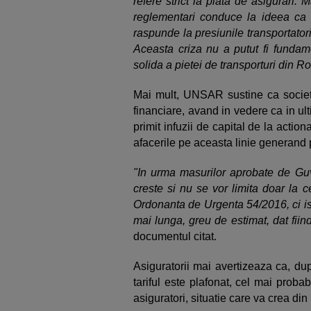
refere strict la piata de asigurari.
reglementari conduce la ideea ca 
raspunde la presiunile transportatori
Aceasta criza nu a putut fi fundame
solida a pietei de transporturi din 
Mai mult, UNSAR sustine ca societa
financiare, avand in vedere ca in ul
primit infuzii de capital de la action
afacerile pe aceasta linie generand p
"In urma masurilor aprobate de Guve
creste si nu se vor limita doar la 
Ordonanta de Urgenta 54/2016, ci isi
mai lunga, greu de estimat, dat fiin
documentul citat.
Asiguratorii mai avertizeaza ca, du
tariful este plafonat, cel mai probab
asiguratori, situatie care va crea di