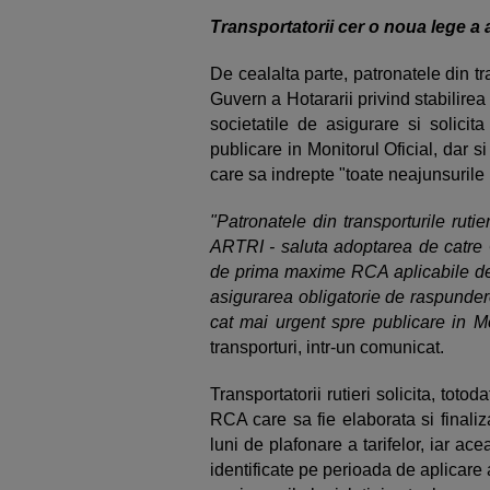
Transportatorii cer o noua lege a
De cealalta parte, patronatele din tr
Guvern a Hotararii privind stabilire
societatile de asigurare si solicit
publicare in Monitorul Oficial, dar s
care sa indrepte "toate neajunsurile l
"Patronatele din transporturile 
ARTRI - saluta adoptarea de catre Gu
de prima maxime RCA aplicabile de c
asigurarea obligatorie de raspundere
cat mai urgent spre publicare in Mo
transporturi, intr-un comunicat.
Transportatorii rutieri solicita, toto
RCA care sa fie elaborata si finali
luni de plafonare a tarifelor, iar ac
identificate pe perioada de aplicare