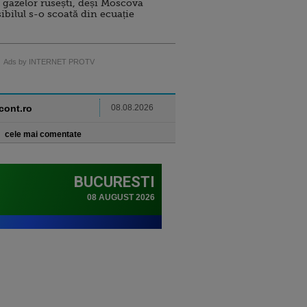
 gazelor rusești, deși Moscova
sibilul s-o scoată din ecuație
Ads by INTERNET PROTV
ncont.ro
08.08.2026
cele mai comentate