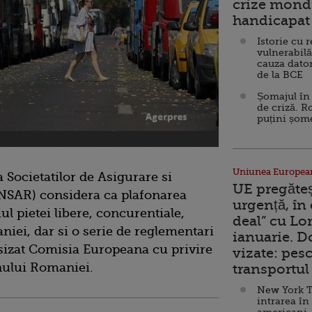
crize mondi
handicapat 
Istorie cu 
vulnerabilă
cauza dator
de la BCE
Șomajul în 
de criză. R
puțini șom
Uniunea Europea
 Societatilor de Asigurare si
UE pregăte
NSAR) considera ca plafonarea
urgență, în
ul pietei libere, concurentiale,
deal” cu Lo
iei, dar si o serie de reglementari
ianuarie. 
sizat Comisia Europeana cu privire
vizate: pesc
rnului Romaniei.
transportul 
New York T
intrarea în