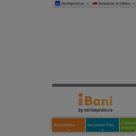
stirileprotv.ro
Romania, te iubesc
Compani
Actualitate
inContul Tau
industri