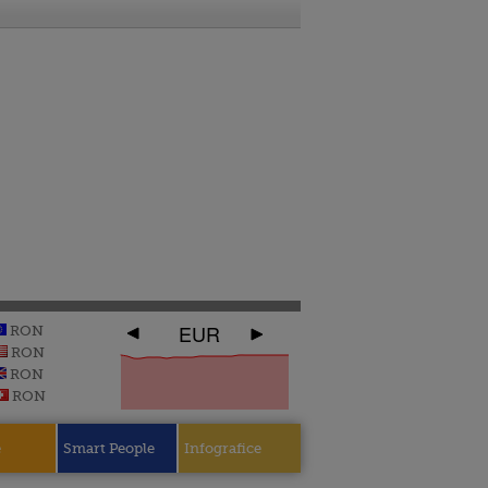
EUR
RON
RON
RON
RON
e
Smart People
Infografice