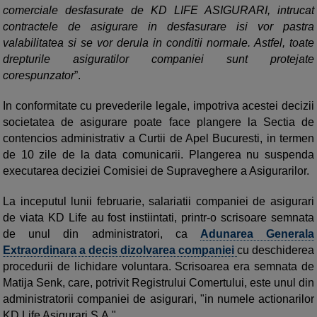
comerciale desfasurate de KD LIFE ASIGURARI, intrucat
contractele de asigurare in desfasurare isi vor pastra
valabilitatea si se vor derula in conditii normale. Astfel, toate
drepturile asiguratilor companiei sunt protejate
corespunzator
”.
In conformitate cu prevederile legale, impotriva acestei decizii
societatea de asigurare poate face plangere la Sectia de
contencios administrativ a Curtii de Apel Bucuresti, in termen
de 10 zile de la data comunicarii. Plangerea nu suspenda
executarea deciziei Comisiei de Supraveghere a Asigurarilor.
La inceputul lunii februarie, salariatii companiei de asigurari
de viata KD Life au fost instiintati, printr-o scrisoare semnata
de unul din administratori, ca
Adunarea Generala
Extraordinara a decis dizolvarea companiei
cu deschiderea
procedurii de lichidare voluntara. Scrisoarea era semnata de
Matija Senk, care, potrivit Registrului Comertului, este unul din
administratorii companiei de asigurari, "in numele actionarilor
KD Life Asigurari S.A.".