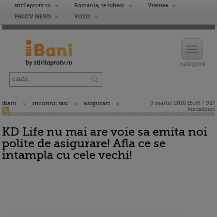
stirileprotv.ro
Romania, te iubesc
Vremea
PROTV NEWS
VOYO
ibani
incontul tau
asigurari
3 martie 2010 15:56 / 927
vizualizari
KD Life nu mai are voie sa emita noi
polite de asigurare! Afla ce se
intampla cu cele vechi!