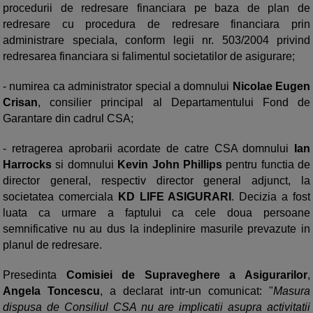
procedurii de redresare financiara pe baza de plan de
redresare cu procedura de redresare financiara prin
administrare speciala, conform legii nr. 503/2004 privind
redresarea financiara si falimentul societatilor de asigurare;
- numirea ca administrator special a domnului
Nicolae Eugen
Crisan
, consilier principal al Departamentului Fond de
Garantare din cadrul CSA;
- retragerea aprobarii acordate de catre CSA domnului
Ian
Harrocks
si domnului
Kevin John Phillips
pentru functia de
director general, respectiv director general adjunct, la
societatea comerciala
KD LIFE ASIGURARI
. Decizia a fost
luata ca urmare a faptului ca cele doua persoane
semnificative nu au dus la indeplinire masurile prevazute in
planul de redresare.
Presedinta
Comisiei de Supraveghere a Asigurarilor
,
Angela Toncescu
, a declarat intr-un comunicat: "
Masura
dispusa de Consiliul CSA nu are implicatii asupra activitatii