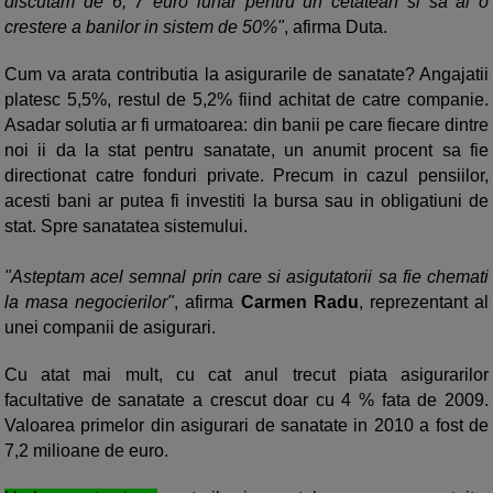
discutam de 6, 7 euro lunar pentru un cetatean si sa ai o
crestere a banilor in sistem de 50%"
, afirma Duta.
Cum va arata contributia la asigurarile de sanatate? Angajatii
platesc 5,5%, restul de 5,2% fiind achitat de catre companie.
Asadar solutia ar fi urmatoarea: din banii pe care fiecare dintre
noi ii da la stat pentru sanatate, un anumit procent sa fie
directionat catre fonduri private. Precum in cazul pensiilor,
acesti bani ar putea fi investiti la bursa sau in obligatiuni de
stat. Spre sanatatea sistemului.
"Asteptam acel semnal prin care si asigutatorii sa fie chemati
la masa negocierilor"
, afirma
Carmen Radu
, reprezentant al
unei companii de asigurari.
Cu atat mai mult, cu cat anul trecut piata asigurarilor
facultative de sanatate a crescut doar cu 4 % fata de 2009.
Valoarea primelor din asigurari de sanatate in 2010 a fost de
7,2 milioane de euro.