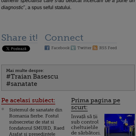
oamenii specialisti care s-au dedicat incercarii de a pune un
diagnostic
", a spus seful statului.
Share it!
Connect
Facebook
Twitter
RSS Feed
Mai multe despre:
#Traian Basescu
#sanatate
Pe acelasi subiect:
Prima pagina pe
scurt:
Sistemul de sanatate din
Romania fierbe. Fostul
Invață să ții
subsecretar de stat si
sub control
cheltuielile
fondatorul SMURD, Raed
de sărbători.
Arafat si presedintele