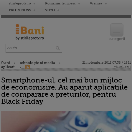
stirileprotv.ro
Romania, te iubesc
Vremea
PROTV NEWS
VOYO
ibani
tehnologie si media
21 noiembrie 2012 07:38 / 1951
vizualizari
aplicatii
Smartphone-ul, cel mai bun mijloc
de economisire. Au aparut aplicatiile
de comparare a preturilor, pentru
Black Friday