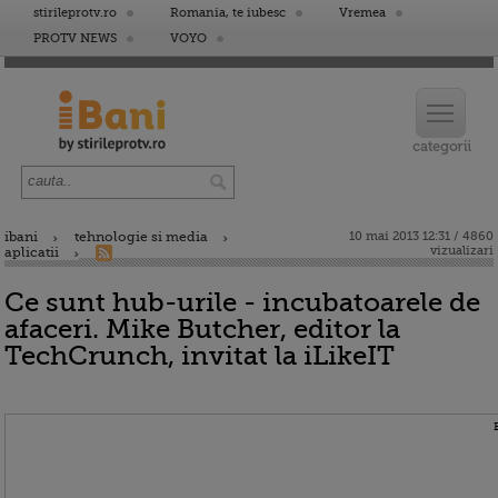
stirileprotv.ro
Romania, te iubesc
Vremea
PROTV NEWS
VOYO
ibani
tehnologie si media
10 mai 2013 12:31 / 4860
vizualizari
aplicatii
Ce sunt hub-urile - incubatoarele de
afaceri. Mike Butcher, editor la
TechCrunch, invitat la iLikeIT