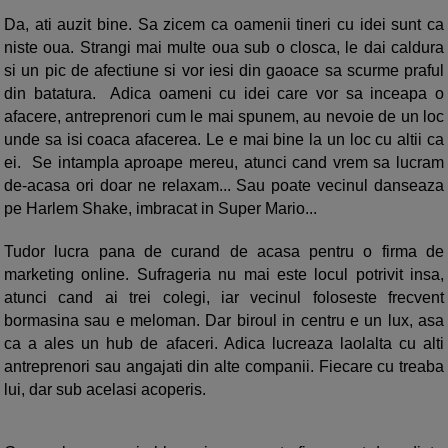
Da, ati auzit bine. Sa zicem ca oamenii tineri cu idei sunt ca
niste oua. Strangi mai multe oua sub o closca, le dai caldura
si un pic de afectiune si vor iesi din gaoace sa scurme praful
din batatura. Adica oameni cu idei care vor sa inceapa o
afacere, antreprenori cum le mai spunem, au nevoie de un loc
unde sa isi coaca afacerea. Le e mai bine la un loc cu altii ca
ei. Se intampla aproape mereu, atunci cand vrem sa lucram
de-acasa ori doar ne relaxam... Sau poate vecinul danseaza
pe Harlem Shake, imbracat in Super Mario...
Tudor lucra pana de curand de acasa pentru o firma de
marketing online. Sufrageria nu mai este locul potrivit insa,
atunci cand ai trei colegi, iar vecinul foloseste frecvent
bormasina sau e meloman. Dar biroul in centru e un lux, asa
ca a ales un hub de afaceri. Adica lucreaza laolalta cu alti
antreprenori sau angajati din alte companii. Fiecare cu treaba
lui, dar sub acelasi acoperis.