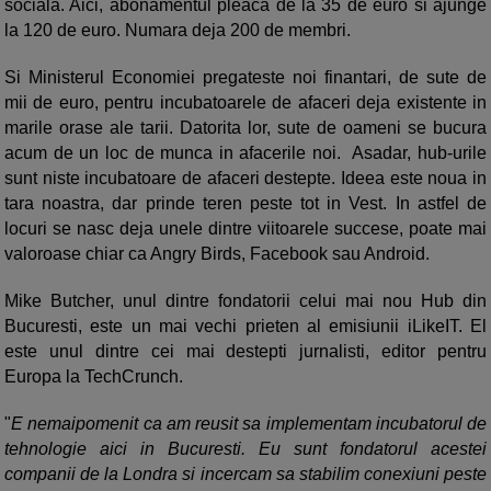
sociala. Aici, abonamentul pleaca de la 35 de euro si ajunge
la 120 de euro. Numara deja 200 de membri.
Si Ministerul Economiei pregateste noi finantari, de sute de
mii de euro, pentru incubatoarele de afaceri deja existente in
marile orase ale tarii. Datorita lor, sute de oameni se bucura
acum de un loc de munca in afacerile noi. Asadar, hub-urile
sunt niste incubatoare de afaceri destepte. Ideea este noua in
tara noastra, dar prinde teren peste tot in Vest. In astfel de
locuri se nasc deja unele dintre viitoarele succese, poate mai
valoroase chiar ca Angry Birds, Facebook sau Android.
Mike Butcher, unul dintre fondatorii celui mai nou Hub din
Bucuresti, este un mai vechi prieten al emisiunii iLikeIT. El
este unul dintre cei mai destepti jurnalisti, editor pentru
Europa la TechCrunch.
"
E nemaipomenit ca am reusit sa implementam incubatorul de
tehnologie aici in Bucuresti. Eu sunt fondatorul acestei
companii de la Londra si incercam sa stabilim conexiuni peste