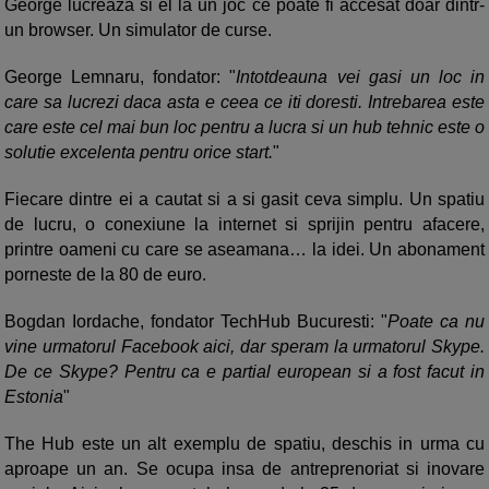
George lucreaza si el la un joc ce poate fi accesat doar dintr-
un browser. Un simulator de curse.
George Lemnaru, fondator: "
Intotdeauna vei gasi un loc in
care sa lucrezi daca asta e ceea ce iti doresti. Intrebarea este
care este cel mai bun loc pentru a lucra si un hub tehnic este o
solutie excelenta pentru orice start.
"
Fiecare dintre ei a cautat si a si gasit ceva simplu. Un spatiu
de lucru, o conexiune la internet si sprijin pentru afacere,
printre oameni cu care se aseamana… la idei. Un abonament
porneste de la 80 de euro.
Bogdan Iordache, fondator TechHub Bucuresti: "
Poate ca nu
vine urmatorul Facebook aici, dar speram la urmatorul Skype.
De ce Skype? Pentru ca e partial european si a fost facut in
Estonia
"
The Hub este un alt exemplu de spatiu, deschis in urma cu
aproape un an. Se ocupa insa de antreprenoriat si inovare