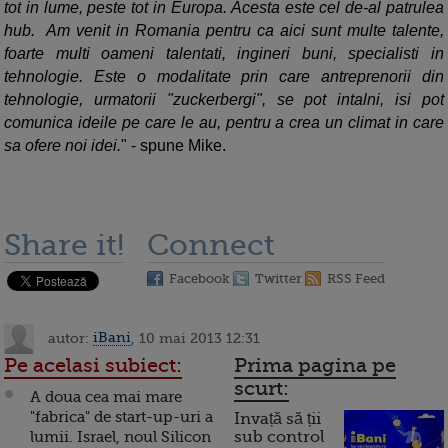
tot in lume, peste tot in Europa. Acesta este cel de-al patrulea
hub. Am venit in Romania pentru ca aici sunt multe talente,
foarte multi oameni talentati, ingineri buni, specialisti in
tehnologie. Este o modalitate prin care antreprenorii din
tehnologie, urmatorii "zuckerbergi", se pot intalni, isi pot
comunica ideile pe care le au, pentru a crea un climat in care
sa ofere noi idei.
" - spune Mike.
Share it!
Connect
Facebook
Twitter
RSS Feed
autor:
iBani
, 10 mai 2013 12:31
Pe acelasi subiect:
Prima pagina pe
scurt:
A doua cea mai mare
"fabrica" de start-up-uri a
Invață să ții
lumii. Israel, noul Silicon
sub control