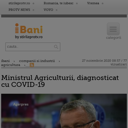
stirileprotv.ro
Romania, te iubesc
Vremea
PROTV NEWS
VOYO
ibani
companii si industrii
27 noiembrie 2020 08:57 / 77
vizualizari
agricultura
Ministrul Agriculturii, diagnosticat
cu COVID-19