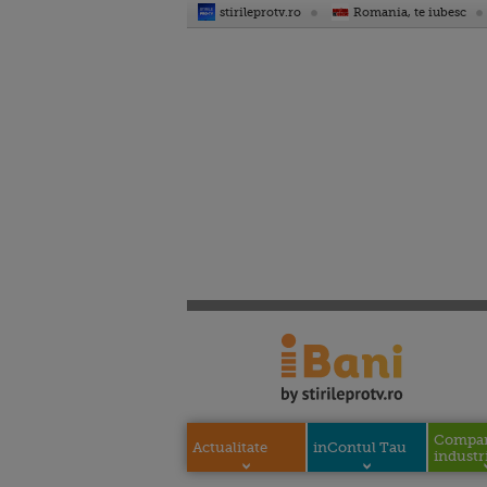
stirileprotv.ro
Romania, te iubesc
Compani
Actualitate
inContul Tau
industri