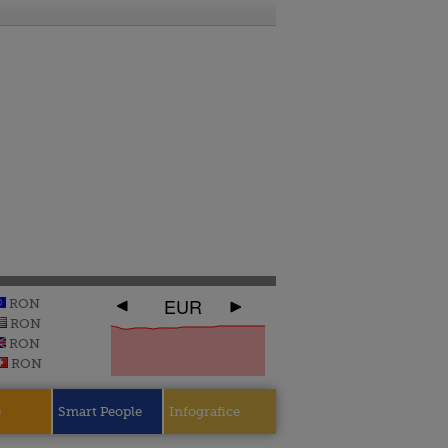
EUR
RON
RON
RON
RON
e
Smart People
Infografice