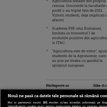
Agricultura renaste din propria
cenusa. Inscrierile la facultatile
profil s-au triplat fata de 2011.
Viitorii studenti, deja implicati 
afaceri
Scaderea PIB-ului Romaniei,
limitata in trimestrul I de
evolutiile pozitive din agricultu
si IT&C
"Agricultura este de viitor", spu
studentii de la Agronomie, care 
au pus pe treaba cu gandul la
sprijinul european
Stirileprotv.ro
ilike-it.
Nouă ne pasă ca datele tale personale să rămână con
Noi și partenerii noștri
201
stocăm și/sau accesăm informații pe disp
identificatorii cookie unici pentru prelucrarea datelor cu caracter person