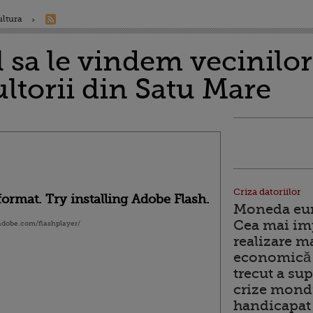
ultura
l sa le vindem vecinilo
ultorii din Satu Mare
Criza datoriilor
ormat. Try installing Adobe Flash.
Moneda euro
Cea mai im
.adobe.com/flashplayer/
realizare m
economică 
trecut a sup
crize mondi
handicapat 