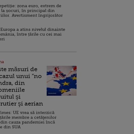
repetiție: zona euro, extrem de
 la șocuri, în principal din
iilor. Avertisment îngrijorător
Europa a atins nivelul dinainte
omânia, între țările cu cei mai
eri
na
ște măsuri de
 cazul unui ”no
ndra, din
Domeniile
uitul şi
rutier şi aerian
imes: UE vrea să interzică
 țările membre a cetăţenilor
 din cauza pandemiei încă
ve din SUA