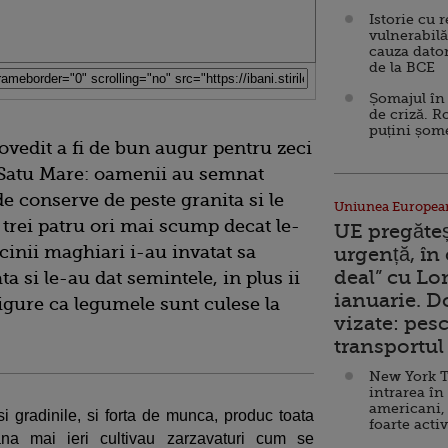
Istorie cu 
vulnerabilă
cauza dator
de la BCE
Șomajul în 
de criză. R
puțini șom
ovedit a fi de bun augur pentru zeci
 Satu Mare: oamenii au semnat
e conserve de peste granita si le
Uniunea Europea
 trei patru ori mai scump decat le-
UE pregăte
cinii maghiari i-au invatat sa
urgență, în
deal” cu Lo
a si le-au dat semintele, in plus ii
ianuarie. 
igure ca legumele sunt culese la
vizate: pesc
transportul 
New York T
intrarea în
americani,
si gradinile, si forta de munca, produc toata
foarte acti
ana mai ieri cultivau zarzavaturi cum se