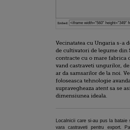
Embed:
Vecinatatea cu Ungaria s-a d
de cultivatori de legume din
contracte cu o mare fabrica d
vand castraveti ungurilor, de
ar da samsarilor de la noi. Ve
foloseasca tehnologie avandat
supravegheaza atent sa se as
dimensiunea ideala.
Localnicii care si-au pus la bataie 
vara castraveti pentru export. P