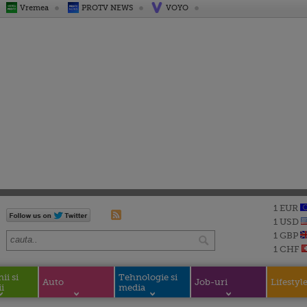
Vremea
PROTV NEWS
VOYO
1 EUR
1 USD
1 GBP
1 CHF
i si
Tehnologie si
Auto
Job-uri
Lifestyl
i
media