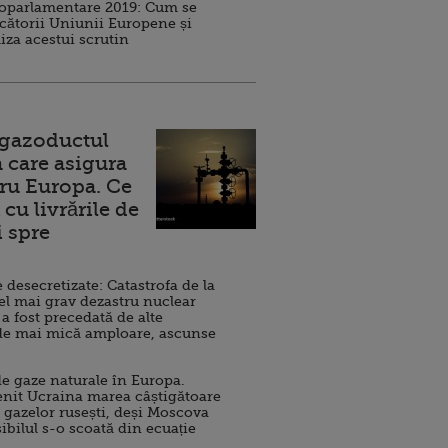
roparlamentare 2019: Cum se
cătorii Uniunii Europene și
iza acestui scrutin
 gazoductul
 care asigura
ru Europa. Ce
cu livrările de
i spre
esecretizate: Catastrofa de la
el mai grav dezastru nuclear
 a fost precedată de alte
de mai mică amploare, ascunse
e gaze naturale în Europa.
nit Ucraina marea câștigătoare
 gazelor rusești, deși Moscova
sibilul s-o scoată din ecuație