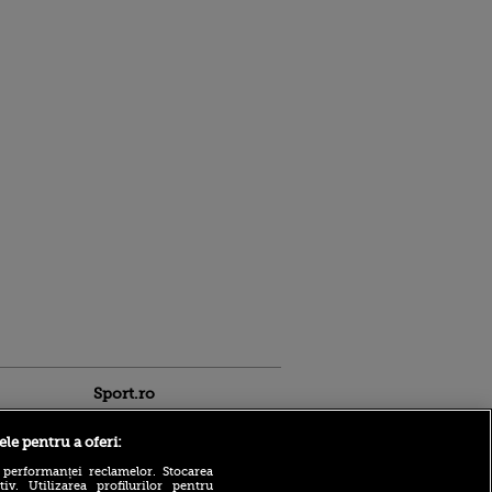
Sport.ro
ele pentru a oferi:
 performanței reclamelor. Stocarea
v. Utilizarea profilurilor pentru