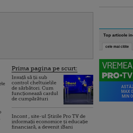
Top articole i
cele mai citite
Prima pagina pe scurt:
Invață să ții sub
control cheltuielile
ele
de sărbători. Cum
funcționează cardul
de cumpărături
o
Incont , site-ul Știrile Pro TV de
a
informații economice și educație
financiară, a devenit iBani