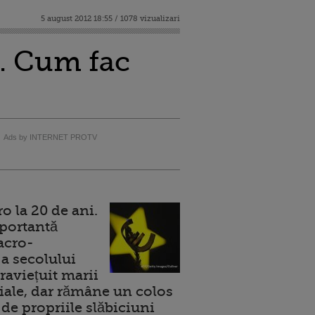
5 august 2012 18:55 / 1078 vizualizari
r. Cum fac
Ads by INTERNET PROTV
 la 20 de ani.
portantă
acro-
a secolului
raviețuit marii
ale, dar rămâne un colos
de propriile slăbiciuni