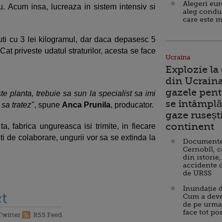
Alegeri eu
. Acum insa, lucreaza in sistem intensiv si
aleg condu
care este m
duti cu 3 lei kilogramul, dar daca depasesc 5
 Cat priveste udatul straturilor, acesta se face
Ucraina
Explozie la
din Ucraina
gazele pent
e planta, trebuie sa sun la specialist sa imi
se întâmplă 
sa tratez"
, spune
Anca Prunila
, producator.
gaze ruseșt
continent
ta, fabrica ungureasca isi trimite, in fiecare
ti de colaborare, ungurii vor sa se extinda la
Documente d
Cernobîl, c
din istorie,
accidente 
de URSS
Inundație d
t
Cum a deve
de pe urma
face tot po
Twitter
RSS Feed