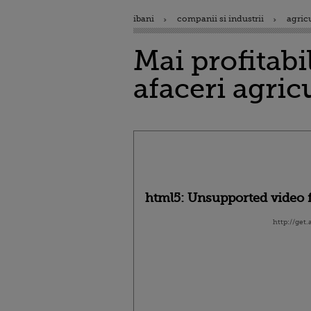
ibani
companii si industrii
agric
Mai profitabi
afaceri agric
html5: Unsupported video f
http://get