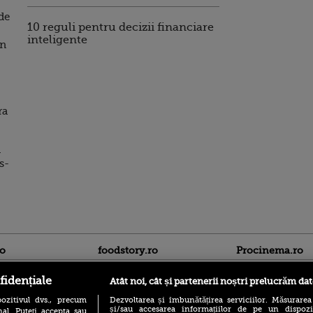
 de
10 reguli pentru decizii financiare
inteligente
in
ra
n
s-
ro
foodstory.ro
Procinema.ro
fidențiale
Atât noi, cât și partenerii noștri prelucrăm dat
ozitivul dvs., precum
Dezvoltarea și îmbunătățirea serviciilor. Măsurarea
și/sau accesarea informațiilor de pe un dispoziti
al. Puteți accepta sau