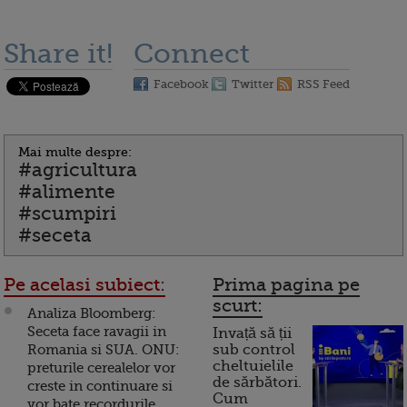
Share it!
Connect
Facebook
Twitter
RSS Feed
Mai multe despre:
#agricultura
#alimente
#scumpiri
#seceta
Pe acelasi subiect:
Prima pagina pe
scurt:
Analiza Bloomberg:
Seceta face ravagii in
Invață să ții
Romania si SUA. ONU:
sub control
cheltuielile
preturile cerealelor vor
de sărbători.
creste in continuare si
Cum
vor bate recordurile