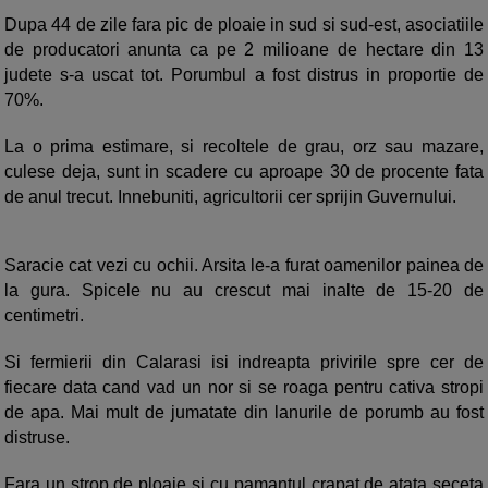
Dupa 44 de zile fara pic de ploaie in sud si sud-est, asociatiile
de producatori anunta ca pe 2 milioane de hectare din 13
judete s-a uscat tot. Porumbul a fost distrus in proportie de
70%.
La o prima estimare, si recoltele de grau, orz sau mazare,
culese deja, sunt in scadere cu aproape 30 de procente fata
de anul trecut. Innebuniti, agricultorii cer sprijin Guvernului.
Saracie cat vezi cu ochii. Arsita le-a furat oamenilor painea de
la gura. Spicele nu au crescut mai inalte de 15-20 de
centimetri.
Si fermierii din Calarasi isi indreapta privirile spre cer de
fiecare data cand vad un nor si se roaga pentru cativa stropi
de apa. Mai mult de jumatate din lanurile de porumb au fost
distruse.
Fara un strop de ploaie si cu pamantul crapat de atata seceta