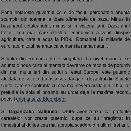
Pana hotareste guvernul ce e de facut, patronatele anunta
scumpiri din toamna la toate alimentele de baza. Minus in
buzunarul cetateanului, minus si in visteria tarii. Daca anul
trecut, cea mai mare crestere economica a venit dinspre
agricultura, care a adus la PIB-ul Romaniei 19 miliarde de
euro, acum totul ne arata ca suntem la mana naturii.
Situatia din Romania nu e singulara. La nivel mondial se
anunta o noua criza alimentara devreme ce recolta de porumb
din mai multe tari din sudul si estul Europei este puternic
afectata de seceta. La asta se adauga si dezastrul din Statele
Unite, care se confrunta cu cea mai severa arsita din 1956, iar
preturile la soia si porumb au urcat deja la maxime record,
potrivit
unei analize Bloomberg
.
Si
Organizatia Natiunilor Unite
avertizeaza ca preturile
cerealelor vor creste puternic, dupa ce au inregistrat in
trimestrul al doilea cea mai abrupta scadere din ultimii trei ani.