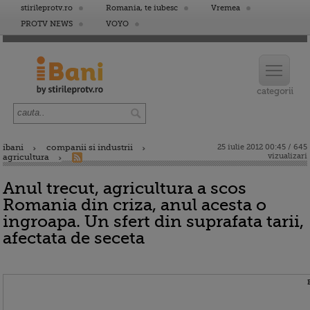
stirileprotv.ro
Romania, te iubesc
Vremea
PROTV NEWS
VOYO
ibani
companii si industrii
25 iulie 2012 00:45 / 645
vizualizari
agricultura
Anul trecut, agricultura a scos
Romania din criza, anul acesta o
ingroapa. Un sfert din suprafata tarii,
afectata de seceta