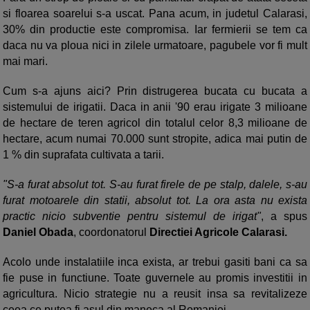
si floarea soarelui s-a uscat. Pana acum, in judetul Calarasi,
30% din productie este compromisa. Iar fermierii se tem ca
daca nu va ploua nici in zilele urmatoare, pagubele vor fi mult
mai mari.
Cum s-a ajuns aici? Prin distrugerea bucata cu bucata a
sistemului de irigatii. Daca in anii '90 erau irigate 3 milioane
de hectare de teren agricol din totalul celor 8,3 milioane de
hectare, acum numai 70.000 sunt stropite, adica mai putin de
1 % din suprafata cultivata a tarii.
"S-a furat absolut tot. S-au furat firele de pe stalp, dalele, s-au
furat motoarele din statii, absolut tot. La ora asta nu exista
practic nicio subventie pentru sistemul de irigat"
, a spus
Daniel Obada
, coordonatorul
Directiei Agricole Calarasi.
Acolo unde instalatiile inca exista, ar trebui gasiti bani ca sa
fie puse in functiune. Toate guvernele au promis investitii in
agricultura. Nicio strategie nu a reusit insa sa revitalizeze
ceea ce putea fi asul din maneca al Romaniei.