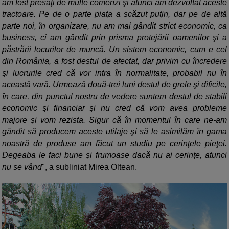
am fost presaţi de multe comenzi şi atunci am dezvoltat aceste
tractoare. Pe de o parte piaţa a scăzut puţin, dar pe de altă
parte noi, în organizare, nu am mai gândit strict economic, ca
business, ci am gândit prin prisma protejării oamenilor şi a
păstrării locurilor de muncă. Un sistem economic, cum e cel
din România, a fost destul de afectat, dar privim cu încredere
şi lucrurile cred că vor intra în normalitate, probabil nu în
această vară. Urmează două-trei luni destul de grele şi dificile,
în care, din punctul nostru de vedere suntem destul de stabili
economic şi financiar şi nu cred că vom avea probleme
majore şi vom rezista. Sigur că în momentul în care ne-am
gândit să producem aceste utilaje şi să le asimilăm în gama
noastră de produse am făcut un studiu pe cerinţele pieţei.
Degeaba le faci bune şi frumoase dacă nu ai cerinţe, atunci
nu se vând
", a subliniat Mirea Oltean.