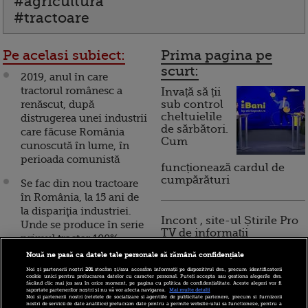
#agricultura
#tractoare
Pe acelasi subiect:
Prima pagina pe
scurt:
2019, anul în care
tractorul românesc a
Invață să ții
renăscut, după
sub control
cheltuielile
distrugerea unei industrii
de sărbători.
care făcuse România
Cum
cunoscută în lume, în
perioada comunistă
funcționează cardul de
cumpărături
Se fac din nou tractoare
în România, la 15 ani de
la dispariţia industriei.
Incont , site-ul Știrile Pro
Unde se produce în serie
TV de informații
primul tractor 100%
economice și educație
românesc
Nouă ne pasă ca datele tale personale să rămână confidențiale
financiară, a devenit iBani
Noi și partenerii noștri
201
stocăm și/sau accesăm informații pe dispozitivul dvs., precum identificatorii
Tractorul românesc a
cookie unici pentru prelucrarea datelor cu caracter personal. Puteți accepta sau gestiona alegerile dvs.
făcând clic mai jos sau în orice moment, pe pagina cu politica de confidențialitate. Aceste alegeri vor fi
reînviat. Cum arată
raportate partenerilor noștri și nu vă vor afecta navigarea.
Mai multe detalii
10 reguli pentru decizii
Noi si partenerii nostri (retelele de socializare si agentiile de publicitate partenere, precum si furnizorii
bolidul construit la
nostri de servicii de date analitice) prelucram date pentru a permite website-ului sa functioneze, pentru a