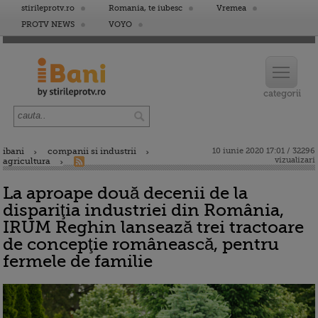
stirileprotv.ro
Romania, te iubesc
Vremea
PROTV NEWS
VOYO
ibani
companii si industrii
10 iunie 2020 17:01 / 32296
vizualizari
agricultura
La aproape două decenii de la
dispariţia industriei din România,
IRUM Reghin lansează trei tractoare
de concepţie românească, pentru
fermele de familie