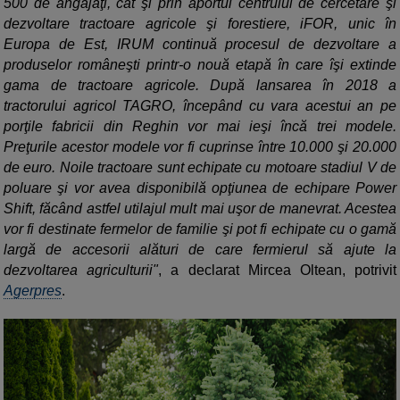
500 de angajaţi, cât şi prin aportul centrului de cercetare şi
dezvoltare tractoare agricole şi forestiere, iFOR, unic în
Europa de Est, IRUM continuă procesul de dezvoltare a
produselor româneşti printr-o nouă etapă în care îşi extinde
gama de tractoare agricole. După lansarea în 2018 a
tractorului agricol TAGRO, începând cu vara acestui an pe
porţile fabricii din Reghin vor mai ieşi încă trei modele.
Preţurile acestor modele vor fi cuprinse între 10.000 şi 20.000
de euro. Noile tractoare sunt echipate cu motoare stadiul V de
poluare şi vor avea disponibilă opţiunea de echipare Power
Shift, făcând astfel utilajul mult mai uşor de manevrat. Acestea
vor fi destinate fermelor de familie şi pot fi echipate cu o gamă
largă de accesorii alături de care fermierul să ajute la
dezvoltarea agriculturii"
, a declarat Mircea Oltean, potrivit
Agerpres
.