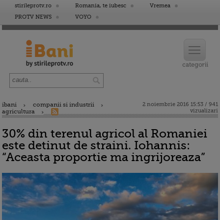
stirileprotv.ro
Romania, te iubesc
Vremea
PROTV NEWS
VOYO
ibani
companii si industrii
2 noiembrie 2016 15:53 / 941
vizualizari
agricultura
30% din terenul agricol al Romaniei
este detinut de straini. Iohannis:
“Aceasta proportie ma ingrijoreaza”