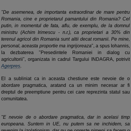
"De asemenea, de importanta extraordinar de mare pentru
Romania, cine e proprietarul pamantului din Romania? Cel
putin, in momentul de fata, aflu, de exemplu, de la domnul
ministru (Achim Irimescu - n.r.), ca proprietari a 30% din
terenul agricol din Romania sunt altii decat romanii. Pe mine,
personal, aceasta proportie ma ingrijoreaza
", a spus Iohannis,
la dezbaterea "Presedintele Romaniei in dialog cu
agricultorii", organizata in cadrul Targului INDAGRA, potrivit
Agerpres
.
El a subliniat ca in aceasta chestiune este nevoie de o
abordare pragmatica, aratand ca un minim necesar ar fi
dreptul de preemptiune pentru cei care reprezinta statul sau
comunitatea.
"E nevoie de o abordare pragmatica, dar in acelasi timp
europeana. Suntem in UE, nu putem sa ne inchidem, sa
revenim la izolationism, dar nu ne opreste nimeni sa facem o