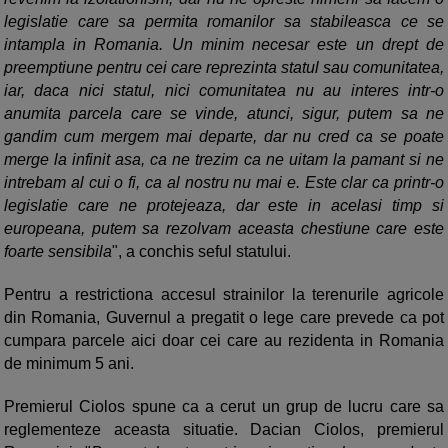
legislatie care sa permita romanilor sa stabileasca ce se
intampla in Romania. Un minim necesar este un drept de
preemptiune pentru cei care reprezinta statul sau comunitatea,
iar, daca nici statul, nici comunitatea nu au interes intr-o
anumita parcela care se vinde, atunci, sigur, putem sa ne
gandim cum mergem mai departe, dar nu cred ca se poate
merge la infinit asa, ca ne trezim ca ne uitam la pamant si ne
intrebam al cui o fi, ca al nostru nu mai e. Este clar ca printr-o
legislatie care ne protejeaza, dar este in acelasi timp si
europeana, putem sa rezolvam aceasta chestiune care este
foarte sensibila
", a conchis seful statului.
Pentru a restrictiona accesul strainilor la terenurile agricole
din Romania, Guvernul a pregatit o lege care prevede ca pot
cumpara parcele aici doar cei care au rezidenta in Romania
de minimum 5 ani.
Premierul Ciolos spune ca a cerut un grup de lucru care sa
reglementeze aceasta situatie. Dacian Ciolos, premierul