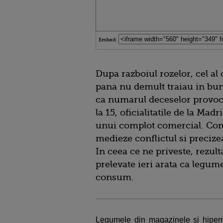
Embed:
Dupa razboiul rozelor, cel al 
pana nu demult traiau in bun
ca numarul deceselor provoca
la 15, oficialitatile de la Mad
unui complot comercial. Com
medieze conflictul si precizea
In ceea ce ne priveste, rezult
prelevate ieri arata ca legu
consum.
Legumele din magazinele si hiperm