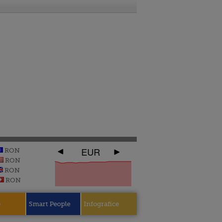
EUR
RON
RON
RON
RON
e
Smart People
Infografice