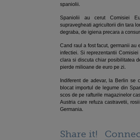
spaniolii.
Spaniolii au cerut Comisiei E
supravegheati agricultorii din tara l
degraba, de igiena precara a consum
Cand raul a fost facut, germanii au 
infectiei. Si reprezentantii Comisi
clara si discuta chiar posibilitatea 
pierde milioane de euro pe zi.
Indiferent de adevar, la Berlin se 
blocat importul de legume din Span
scos de pe rafturile magazinelor cast
Austria care refuza castravetii, ros
Germania.
Share it!
Connec