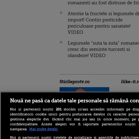
romanesti au fost distruse de fr
Atentie la fructele si legumele d
import! Contin pesticide
periculoase pentru sanatate!
VIDEO
Legumele “suta la suta” romanes
cresc din seminte turcesti si
olandeze! VIDEO
Stirileprotv.ro
ilike-it.
Nouă ne pasă ca datele tale personale să rămână con
Noi și partenerii noștri
201
stocăm și/sau accesăm informații pe disp
identificatorii cookie unici pentru prelucrarea datelor cu caracter person
gestiona alegerile dvs. făcând clic mai jos sau în orice moment, pe 
confidențialitate. Aceste alegeri vor fi raportate partenerilor noștr
Alertă în Bulgaria: dronă
dinspre România, explozie
navigarea.
Mai multe detalii
în apropierea unui
gazoduct. Premierul
Noi si partenerii nostri (retelele de socializare si agentiile de publicita