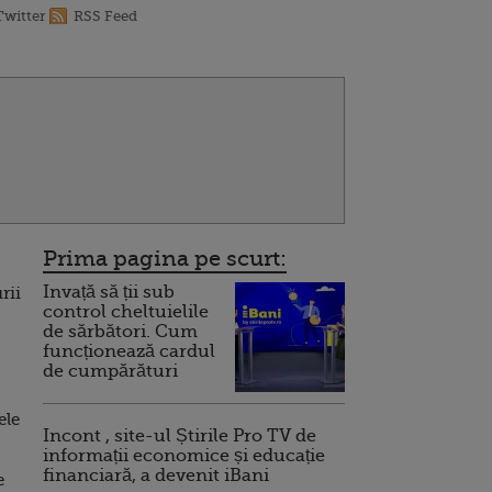
Twitter
RSS Feed
Prima pagina pe scurt:
Invață să ții sub
rii
control cheltuielile
de sărbători. Cum
funcționează cardul
de cumpărături
ele
Incont , site-ul Știrile Pro TV de
informații economice și educație
financiară, a devenit iBani
e