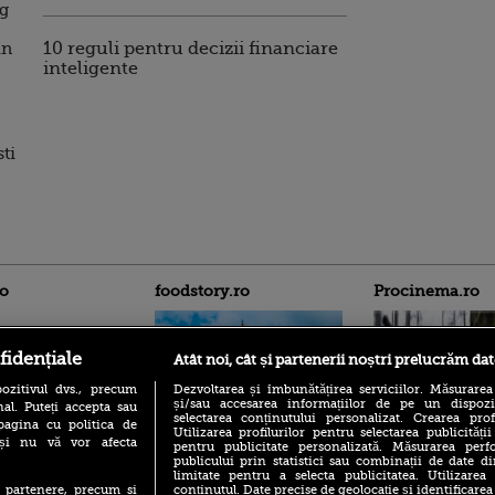
ig
in
10 reguli pentru decizii financiare
inteligente
ti
ro
foodstory.ro
Procinema.ro
fidențiale
Atât noi, cât și partenerii noștri prelucrăm dat
ozitivul dvs., precum
Dezvoltarea și îmbunătățirea serviciilor. Măsurarea
și/sau accesarea informațiilor de pe un dispoziti
al. Puteți accepta sau
selectarea conținutului personalizat. Crearea prof
pagina cu politica de
Utilizarea profilurilor pentru selectarea publicității
i și nu vă vor afecta
pentru publicitate personalizată. Măsurarea perfo
(P) Descoperă Lumea
Nikolaj Coster-Wa
publicului prin statistici sau combinații de date di
Evenimentelor din România
Urzeala Tronurilor
limitate pentru a selecta publicitatea. Utilizarea
cu Transilvania Events!
Annabelle Wallis,
conținutul. Date precise de geolocație și identificarea
te partenere, precum si