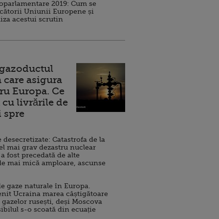
roparlamentare 2019: Cum se
cătorii Uniunii Europene și
iza acestui scrutin
 gazoductul
 care asigura
ru Europa. Ce
cu livrările de
i spre
esecretizate: Catastrofa de la
el mai grav dezastru nuclear
 a fost precedată de alte
de mai mică amploare, ascunse
e gaze naturale în Europa.
nit Ucraina marea câștigătoare
 gazelor rusești, deși Moscova
sibilul s-o scoată din ecuație