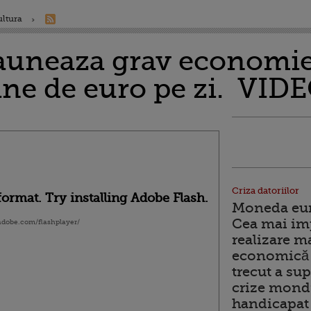
ultura
dauneaza grav economie
ane de euro pe zi. VID
Criza datoriilor
ormat. Try installing Adobe Flash.
Moneda euro
Cea mai im
.adobe.com/flashplayer/
realizare m
economică 
trecut a sup
crize mondi
handicapat 