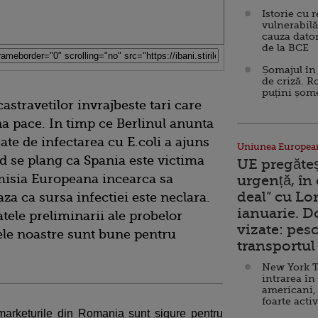
Istorie cu 
vulnerabilă
cauza dator
de la BCE
Șomajul în 
de criză. R
puțini șom
castravetilor invrajbeste tari care
a pace. In timp ce Berlinul anunta
te de infectarea cu E.coli a ajuns
Uniunea Europea
rid se plang ca Spania este victima
UE pregăte
isia Europeana incearca sa
urgență, în
deal” cu Lo
za ca sursa infectiei este neclara.
ianuarie. 
atele preliminarii ale probelor
vizate: pesc
mele noastre sunt bune pentru
transportul 
New York T
intrarea în
americani,
foarte acti
arketurile din Romania sunt sigure pentru