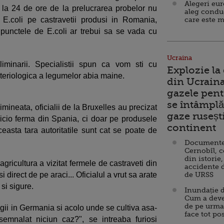
Alegeri eu
 la 24 de ore de la prelucrarea probelor nu
aleg condu
 E.coli pe castravetii produsi in Romania,
care este m
 punctele de E.coli ar trebui sa se vada cu
Ucraina
liminarii. Specialistii spun ca vom sti cu
Explozie la
cteriologica a legumelor abia maine.
din Ucraina
gazele pent
se întâmplă 
imineata, oficialii de la Bruxelles au precizat
gaze ruseșt
 nicio ferma din Spania, ci doar pe produsele
continent
easta tara autoritatile sunt cat se poate de
Documente d
Cernobîl, c
din istorie,
gricultura a vizitat fermele de castraveti din
accidente 
 direct de pe araci... Oficialul a vrut sa arate
de URSS
si sigure.
Inundație d
Cum a deve
de pe urma
agii in Germania si acolo unde se cultiva asa-
face tot po
 semnalat niciun caz?", se intreaba furiosi