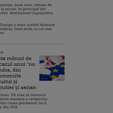
repetiție: zona euro, extrem de
 la șocuri, în principal din
iilor. Avertisment îngrijorător
Europa a atins nivelul dinainte
omânia, între țările cu cei mai
eri
na
ște măsuri de
 cazul unui ”no
ndra, din
Domeniile
uitul şi
rutier şi aerian
imes: UE vrea să interzică
 țările membre a cetăţenilor
 din cauza pandemiei încă
ve din SUA