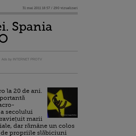
31 mai 2011 18:57 / 290 vizualizari
i. Spania
EO
Ads by INTERNET PROTV
 la 20 de ani.
portantă
acro-
a secolului
raviețuit marii
ale, dar rămâne un colos
de propriile slăbiciuni