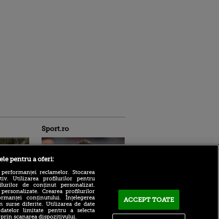
Sport.ro
ele pentru a oferi:
 performanței reclamelor. Stocarea
v. Utilizarea profilurilor pentru
ilurilor de conținut personalizat.
 personalizate. Crearea profilurilor
rmanței conținutului. Înțelegerea
Rayo Vallecano a luat
ACCEPT TOATE
ldau din
n surse diferite. Utilizarea de date
decizia în cazul lui Andrei
 și
 datelor limitate pentru a selecta
Rațiu
 logodnica
 prin scanarea dispozitivului.