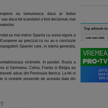
uropene sa lamureasca daca ar trebui
or sau daca tot scandalul a fost declansat, mai
atorilor.
Top articole i
evitat sa mai indice Spania ca sursa sigura a
cele mai citite
ei Europene au precizat ca nu au o concluzie
despagubirii Spaniei care, in isteria generala,
contabilizeaza victimele. In paralel, Rusia a
ia si Germania. Cehia, Franta si Belgia au
ravetii adusi din Peninsula Iberica. La fel si
iile si vinetele provenite de aceasta data din
t