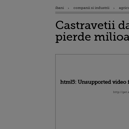
ibani
companii si industrii
agric
Castravetii 
pierde milio
html5: Unsupported video f
http://get