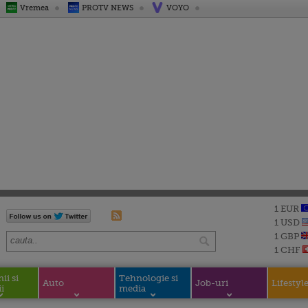
Vremea
PROTV NEWS
VOYO
1 EUR
1 USD
1 GBP
1 CHF
i si
Tehnologie si
Auto
Job-uri
Lifestyl
i
media