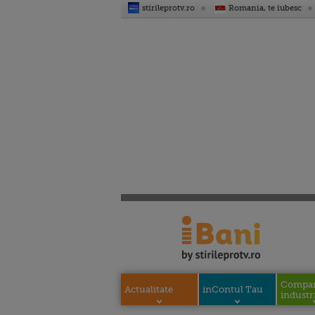
stirileprotv.ro
Romania, te iubesc
Compani
Actualitate
inContul Tau
industri