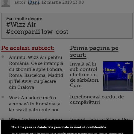
autor:
iBani
, 12 martie 2019 13:08
Mai multe despre:
#Wizz Air
#companii low-cost
Pe acelasi subiect:
Prima pagina pe
scurt:
Anunțul Wizz Air pentru
România. Ce se întâmplă
Invață să ții
cu zborurile spre Londra,
sub control
cheltuielile
Roma, Barcelona, Madrid
de sărbători.
şi Tel Aviv, cu plecare
Cum
din Craiova
funcționează cardul de
Wizz Air aduce încă o
cumpărături
aeronavă în România și
lansează patru rute noi
Incont , site-ul Știrile Pro
Wizz Air lansează a noua
TV de informații
destinație din București
Nouă ne pasă ca datele tale personale să rămână confidențiale
economice și educație
către una dintre țările
Noi și partenerii noștri
201
stocăm și/sau accesăm informații pe dispozitivul dvs., precum identificatorii