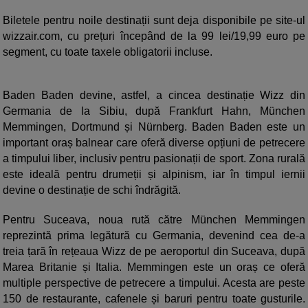
Biletele pentru noile destinații sunt deja disponibile pe site-ul
wizzair.com, cu prețuri începând de la 99 lei/19,99 euro pe
segment, cu toate taxele obligatorii incluse.
Baden Baden devine, astfel, a cincea destinație Wizz din
Germania de la Sibiu, după Frankfurt Hahn, München
Memmingen, Dortmund și Nürnberg. Baden Baden este un
important oraș balnear care oferă diverse opțiuni de petrecere
a timpului liber, inclusiv pentru pasionații de sport. Zona rurală
este ideală pentru drumeții și alpinism, iar în timpul iernii
devine o destinație de schi îndrăgită.
Pentru Suceava, noua rută către München Memmingen
reprezintă prima legătură cu Germania, devenind cea de-a
treia țară în rețeaua Wizz de pe aeroportul din Suceava, după
Marea Britanie și Italia. Memmingen este un oraș ce oferă
multiple perspective de petrecere a timpului. Acesta are peste
150 de restaurante, cafenele și baruri pentru toate gusturile.