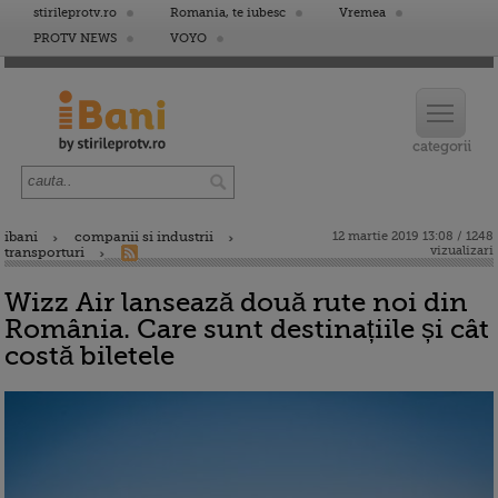
stirileprotv.ro
Romania, te iubesc
Vremea
PROTV NEWS
VOYO
ibani
companii si industrii
12 martie 2019 13:08 / 1248
vizualizari
transporturi
Wizz Air lansează două rute noi din
România. Care sunt destinațiile și cât
costă biletele