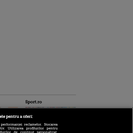
Sport.ro
ele pentru a oferi:
 performanței reclamelor. Stocarea
v. Utilizarea profilurilor pentru
ilurilor de conținut personalizat.