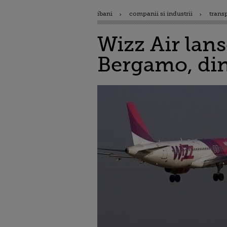
ibani
companii si industrii
trans
Wizz Air lan
Bergamo, din