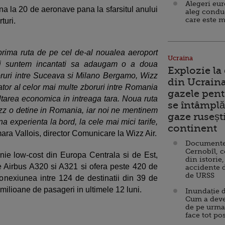
Alegeri eu
rna la 20 de aeronave pana la sfarsitul anului
aleg condu
care este m
turi.
rima ruta de pe cel de-al noualea aeroport
Ucraina
zi suntem incantati sa adaugam o a doua
Explozie la
oruri intre Suceava si Milano Bergamo, Wizz
din Ucraina
ator al celor mai multe zboruri intre Romania
gazele pent
tarea economica in intreaga tara. Noua ruta
se întâmplă 
Wizz o detine in Romania, iar noi ne mentinem
gaze ruseșt
 experienta la bord, la cele mai mici tarife,
continent
mara Vallois, director Comunicare la Wizz Air.
Documente d
Cernobîl, c
ie low-cost din Europa Centrala si de Est,
din istorie,
 Airbus A320 si A321 si ofera peste 420 de
accidente 
de URSS
onexiunea intre 124 de destinatii din 39 de
milioane de pasageri in ultimele 12 luni.
Inundație d
Cum a deve
de pe urma
face tot po