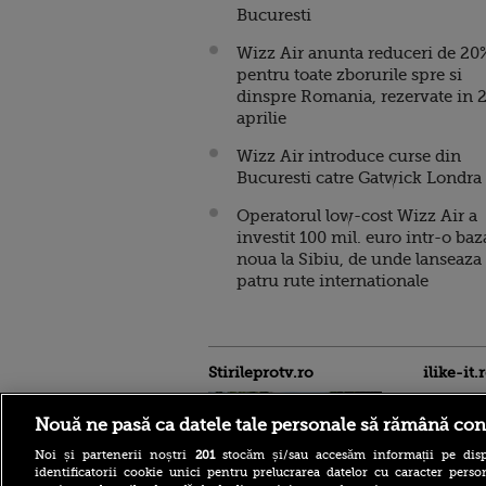
Bucuresti
Wizz Air anunta reduceri de 20
pentru toate zborurile spre si
dinspre Romania, rezervate in 
aprilie
Wizz Air introduce curse din
Bucuresti catre Gatwick Londra
Operatorul low-cost Wizz Air a
investit 100 mil. euro intr-o baz
noua la Sibiu, de unde lanseaza
patru rute internationale
Stirileprotv.ro
ilike-it.
Nouă ne pasă ca datele tale personale să rămână con
Noi și partenerii noștri
201
stocăm și/sau accesăm informații pe disp
identificatorii cookie unici pentru prelucrarea datelor cu caracter person