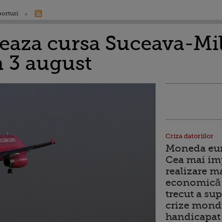
porturi
seaza cursa Suceava-Mi
 3 august
Criza datoriilor
Moneda euro
Cea mai im
realizare m
economică 
trecut a sup
crize mondi
handicapat 