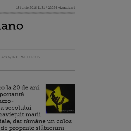
15 iunie 2016 11:31 / 22024 vizualizari
lano
Ads by INTERNET PROTV
 la 20 de ani.
portantă
acro-
a secolului
raviețuit marii
ale, dar rămâne un colos
de propriile slăbiciuni