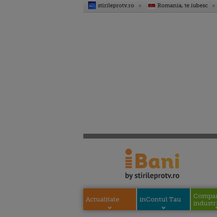
stirileprotv.ro
Romania, te iubesc
Compani
Actualitate
inContul Tau
industri