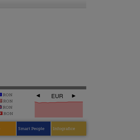
EUR
RON
RON
RON
RON
e
Smart People
Infografice