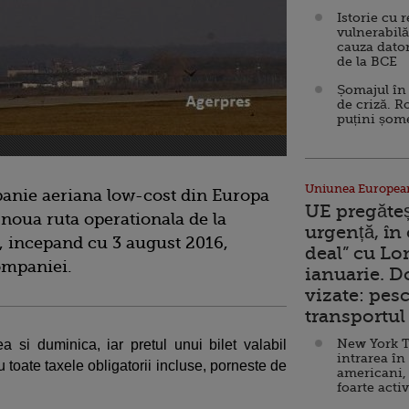
Istorie cu 
vulnerabilă
cauza dator
de la BCE
Șomajul în 
de criză. R
puțini șom
Uniunea Europea
anie aeriana low-cost din Europa
UE pregăte
o noua ruta operationala de la
urgență, în
, incepand cu 3 august 2016,
deal” cu Lo
ompaniei.
ianuarie. 
vizate: pesc
transportul 
New York T
 si duminica, iar pretul unui bilet valabil
intrarea în
 toate taxele obligatorii incluse, porneste de
americani,
foarte acti