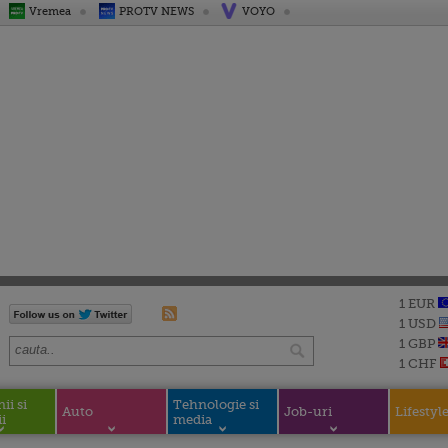
Vremea
PROTV NEWS
VOYO
1 EUR
1 USD
1 GBP
1 CHF
i si
Tehnologie si
Auto
Job-uri
Lifestyl
i
media