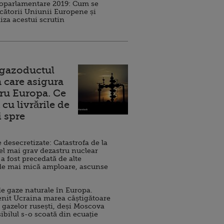
roparlamentare 2019: Cum se
cătorii Uniunii Europene și
iza acestui scrutin
 gazoductul
 care asigura
ru Europa. Ce
cu livrările de
i spre
esecretizate: Catastrofa de la
el mai grav dezastru nuclear
 a fost precedată de alte
de mai mică amploare, ascunse
e gaze naturale în Europa.
nit Ucraina marea câștigătoare
 gazelor rusești, deși Moscova
sibilul s-o scoată din ecuație