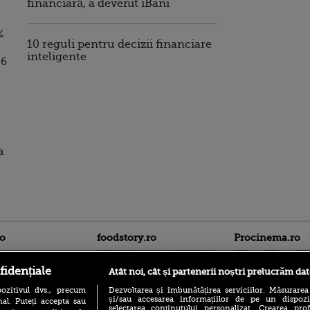
financiară, a devenit iBani
%
10 reguli pentru decizii financiare
inteligente
26
a
ro
foodstory.ro
Procinema.ro
fidențiale
Atât noi, cât și partenerii noștri prelucrăm dat
ozitivul dvs., precum
Dezvoltarea și îmbunătățirea serviciilor. Măsurarea
și/sau accesarea informațiilor de pe un dispoziti
al. Puteți accepta sau
selectarea conținutului personalizat. Crearea prof