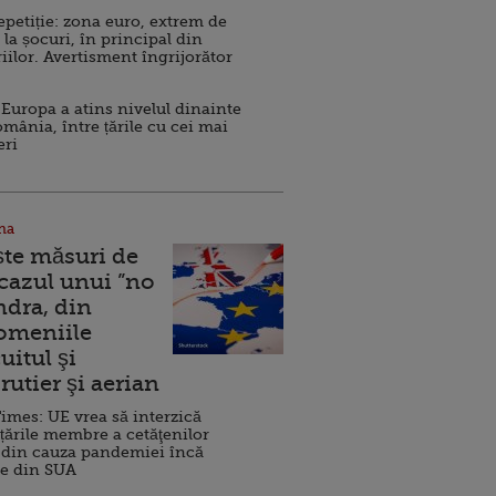
repetiție: zona euro, extrem de
 la șocuri, în principal din
iilor. Avertisment îngrijorător
Europa a atins nivelul dinainte
omânia, între țările cu cei mai
eri
na
ște măsuri de
 cazul unui ”no
ndra, din
Domeniile
uitul şi
rutier şi aerian
imes: UE vrea să interzică
 țările membre a cetăţenilor
 din cauza pandemiei încă
ve din SUA