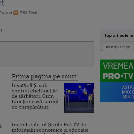
t
Twitter
RSS Feed
31
Top articole i
cele mai citite
Prima pagina pe scurt:
Invață să ții sub
control cheltuielile
2
de sărbători. Cum
funcționează cardul
de cumpărături
Incont , site-ul Știrile Pro TV de
a
informații economice și educație