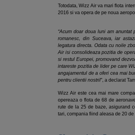
Totodata, Wizz Air va mari flota inte
2016 si va opera de pe noua aeropor
“Acum doar doua luni am anuntat p
romanesc, din Suceava, iar asta
legatura directa. Odata cu noile zb
Air isi consolideaza pozitia de oper
si restul Europei, promovand dezvol
intareste pozitia de lider pe care 
angajamentul de a oferi cea mai buna
pentru clientii nostril
”, a declarat Ta
Wizz Air este cea mai mare compan
opereaza o flota de 68 de aeronave
rute de la 25 de baze, asigurand c
tari, compania fiind aleasa de 20 de 