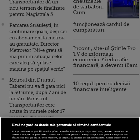
cheltuielile
Transporturilor dă un
de sărbători.
nou termen de finalizare
Cum
pentru Magistrala 5
funcționează cardul de
Parcarea Străulești, în
cumpărături
continuare goală, deși cei
cu abonament la metrou
au gratuitate. Director
Incont , site-ul Știrile Pro
Metrorex: ”Mi-e greu să
TV de informații
mă pun în situaţia celor
economice și educație
care aleg să-şi lase
financiară, a devenit iBani
maşina pe spaţiul verde”
Metroul din Drumul
10 reguli pentru decizii
Taberei nu va fi gata nici
financiare inteligente
la 30 iunie, după 7 ani de
lucrări. Ministrul
Transporturilor cere
scuze în numele celor 17
miniştri din această
perioadă
Nouă ne pasă ca datele tale personale să rămână confidențiale
Noi și partenerii noștri
201
stocăm și/sau accesăm informații pe dispozitivul dvs., precum identificatorii
Ministrul Transporturilor
cookie unici pentru prelucrarea datelor cu caracter personal. Puteți accepta sau gestiona alegerile dvs.
făcând clic mai jos sau în orice moment, pe pagina cu politica de confidențialitate. Aceste alegeri vor fi