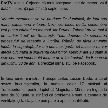
ProTV
Vitalie Cojocari că mult așteptata linie de metrou va fi
dată în folosință până în 15 septembrie.
”
Marele eveniment se va produce fie duminică, fie luni sau
marți, săptămâna viitoare. Deci, cel târziu pe 15 septembrie
veți putea călători cu metroul, iar Drumul Taberei nu va mai fi
un cartier “rupt” de București.
Totul depinde de semnarea
procesului de recepție a lucrării. Rămân de făcut anumite
lucrări la suprafață, dar am primit asigurări că acestea nu vor
afecta circulația și siguranța călătorilor. Metroul are 10 stații și
este cea mai importantă lucrare de infrastructură din București
din ultimii 30 de ani
”, a precizat jurnalistul pe Facebook.
În luna iunie, ministrul Transporturilor, Lucian Bode, a cerut
scuze bucureştenilor, în numele celor 17 miniştri ai
Transporturilor, pentru faptul că Magistrala M5 nu va fi gata la
data de 30 iunie, susținând că problemele sunt la centrala de
ventilaţie şi la staţia de pompare a apei din infiltraţii.