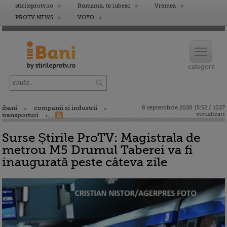
stirileprotv.ro
Romania, te iubesc
Vremea
PROTV NEWS
VOYO
ibani
companii si industrii
8 septembrie 2020 15:52 / 1027
vizualizari
transporturi
Surse Știrile ProTV: Magistrala de
metrou M5 Drumul Taberei va fi
inaugurată peste câteva zile