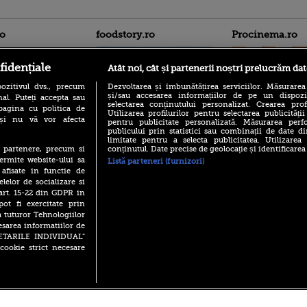
ro
foodstory.ro
Procinema.ro
fidențiale
Atât noi, cât și partenerii noștri prelucrăm dat
ozitivul dvs., precum
Dezvoltarea și îmbunătățirea serviciilor. Măsurarea
și/sau accesarea informațiilor de pe un dispoziti
al. Puteți accepta sau
selectarea conținutului personalizat. Crearea prof
pagina cu politica de
Utilizarea profilurilor pentru selectarea publicității
i și nu vă vor afecta
pentru publicitate personalizată. Măsurarea perfo
publicului prin statistici sau combinații de date di
(P) Descoperă Lumea
Emoții intense pe
limitate pentru a selecta publicitatea. Utilizarea
Evenimentelor din România
Sebastian Stan! Iub
conținutul. Date precise de geolocație și identificarea
te partenere, precum si
cu Transilvania Events!
Annabelle, l-a făcu
ermite website-ului sa
Listă parteneri (furnizori)
(P) Raku, gaming intens și o
 afisate in functie de
Din 14 septembrie
pauză binemeritată cu...
elelor de socializare si
Popescu revine în 
pizza Guseppe
 art. 15-22 din GDPR in
principal la Pro T
pot fi exercitate prin
(P) Poți folosi bonurile de
La 88 de ani și du
a tuturor Tehnologiilor
masă pentru a comanda
carieră fabuloasă î
mâncare acasă? Lista
esarea informatiilor de
Anthony Hopkins 
aplicațiilor care le acceptă
SETARILE INDIVIDUAL”
lansează oficial î
cookie strict necesare
 2026 PRO TV S.R.L |
Politica de Cookie
|
Politica Confidential