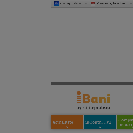
stirileprotv.ro
Romania, te iubesc
Compani
Actualitate
inContul Tau
industri