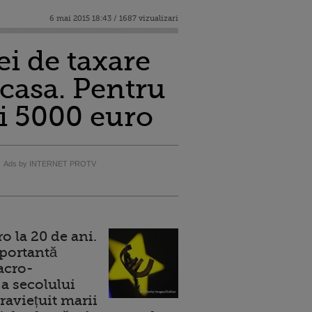
6 mai 2015 18:43 / 1687 vizualizari
ei de taxare
 acasa. Pentru
si 5000 euro
Ads by INTERNET PROTV
 la 20 de ani.
portantă
acro-
a secolului
raviețuit marii