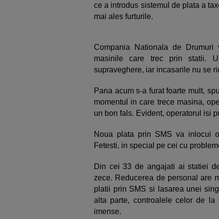
ce a introdus sistemul de plata a ta
mai ales furturile.
Compania Nationala de Drumuri ve
masinile care trec prin statii. 
supraveghere, iar incasarile nu se rid
Pana acum s-a furat foarte mult, spun
momentul in care trece masina, opera
un bon fals. Evident, operatorul isi 
Noua plata prin SMS va inlocui o 
Fetesti, in special pe cei cu problem
Din cei 33 de angajati ai statiei 
zece. Reducerea de personal are ma
platii prin SMS si lasarea unei sin
alta parte, controalele celor de 
imense.