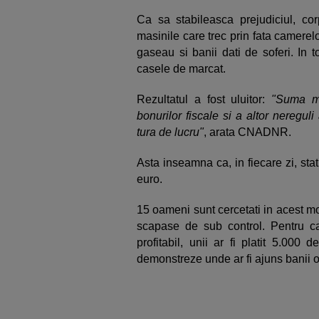
Ca sa stabileasca prejudiciul, co
masinile care trec prin fata camerel
gaseau si banii dati de soferi. In t
casele de marcat.
Rezultatul a fost uluitor:
"Suma ma
bonurilor fiscale si a altor nereguli
tura de lucru"
, arata CNADNR.
Asta inseamna ca, in fiecare zi, sta
euro.
15 oameni sunt cercetati in acest 
scapase de sub control. Pentru 
profitabil, unii ar fi platit 5.000
demonstreze unde ar fi ajuns banii of