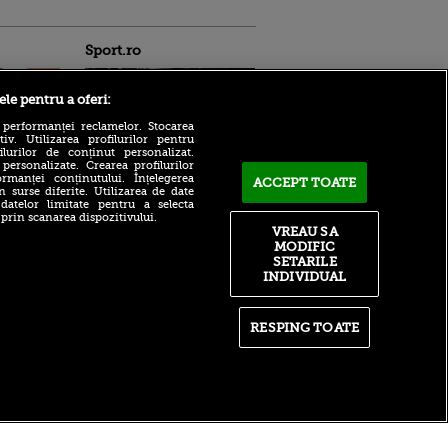
Sport.ro
ele pentru a oferi:
 performanței reclamelor. Stocarea
v. Utilizarea profilurilor pentru
ilurilor de conținut personalizat.
 personalizate. Crearea profilurilor
rmanței conținutului. Înțelegerea
ACCEPT TOATE
n surse diferite. Utilizarea de date
ntru
Concordia Chiajna,
 datelor limitate pentru a selecta
ita lui,
campanie de achiziții
 prin scanarea dispozitivului.
t tată!
fulminantă. Ilfovenii au
VREAU SA
schimbat jumătate de lot, în
MODIFIC
, Adela
această vară
SETARILE
rol
INDIVIDUAL
V
Bogdan Lobonț și Robert
Niță sunt invitații lui Andrei
pă o
Grecu, ACUM, la VOYO
n film, Sir
SPORT LIVE
RESPING TOATE
se
n muzică
Ștefan Târnovanu,
comparat cu Niță și
Tătărușanu: ce poate face
după ce Gigi Becali l-a
umilit
itate
|
RSS