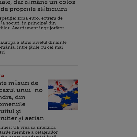
ale, dar rămâne un colos
de propriile slăbiciuni
repetiție: zona euro, extrem de
 la șocuri, în principal din
iilor. Avertisment îngrijorător
Europa a atins nivelul dinainte
omânia, între țările cu cei mai
eri
na
ște măsuri de
 cazul unui ”no
ndra, din
Domeniile
uitul şi
rutier şi aerian
imes: UE vrea să interzică
 țările membre a cetăţenilor