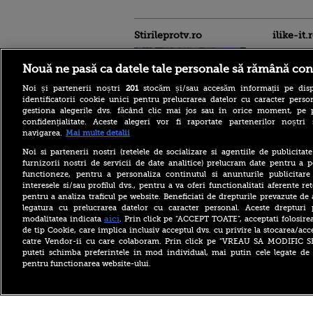
Stirileprotv.ro
ilike-it.
Nouă ne pasă ca datele tale personale să rămână con
Noi și partenerii noștri
201
stocăm și/sau accesăm informații pe disp
identificatorii cookie unici pentru prelucrarea datelor cu caracter person
gestiona alegerile dvs. făcând clic mai jos sau în orice moment, pe 
confidențialitate. Aceste alegeri vor fi raportate partenerilor noștr
navigarea.
Mai multe detalii
Ţinta dronei găsite la
Leipzig, în Germania, era o
Noi si partenerii nostri (retelele de socializare si agentiile de publicita
aeronavă ucraineană care
furnizorii nostri de servicii de date analitice) prelucram date pentru a p
transporta muniţie
functioneze, pentru a personaliza continutul si anunturile publicitare
interesele si/sau profilul dvs., pentru a va oferi functionalitati aferente ret
Societatea de Transport
pentru a analiza traficul pe website. Beneficiati de drepturile prevazute de
București și-a cerut
insolvența. Solicitarea a fost
legatura cu prelucrarea datelor cu caracter personal. Aceste drepturi 
înregistrată la Tribunal
aici
modalitatea indicata
. Prin click pe “ACCEPT TOATE”, acceptati folosire
de tip Cookie, care implica inclusiv acceptul dvs. cu privire la stocarea/acc
Trafic feroviar întrerupt,
catre Vendor-ii cu care colaboram. Prin click pe “VREAU SA MODIFIC 
miercuri după amiază, pe
puteti schimba preferintele in mod individual, mai putin cele legate de 
ruta Roşiori Nord – Caracal,
după ce o locomotivă s-a
pentru functionarea website-ului.
defectat
Copyright ©