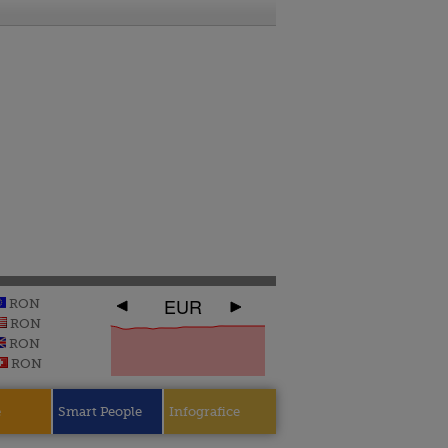
EUR
RON
RON
RON
RON
e
Smart People
Infografice