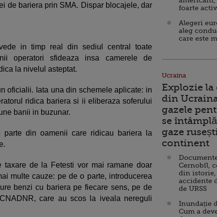
americani,
xei de bariera prin SMA. Dispar blocajele, dar
foarte acti
Alegeri eu
aleg condu
care este m
de in timp real din sediul central toate
Unii operatori sfideaza insa camerele de
ica la nivelul asteptat.
Ucraina
Explozie la
 oficialii. Iata una din schemele aplicate: in
din Ucraina
torul ridica bariera si ii eliberaza soferului
gazele pent
pune banii in buzunar.
se întâmplă 
gaze ruseșt
parte din oamenii care ridicau bariera la
continent
e.
Documente d
de taxare de la Fetesti vor mai ramane doar
Cernobîl, c
din istorie,
i multe cauze: pe de o parte, introducerea
accidente 
gure benzi cu bariera pe fiecare sens, pe de
de URSS
la CNADNR, care au scos la iveala nereguli
Inundație d
Cum a deve