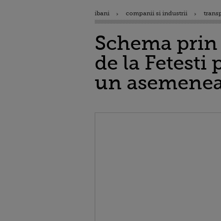
ibani
companii si industrii
trans
Schema prin c
de la Fetesti 
un asemenea p