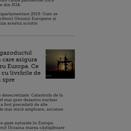
 din cauza pandemiei încă
ve din SUA
roparlamentare 2019: Cum se
cătorii Uniunii Europene și
iza acestui scrutin
 gazoductul
 care asigura
ru Europa. Ce
cu livrările de
i spre
esecretizate: Catastrofa de la
el mai grav dezastru nuclear
 a fost precedată de alte
de mai mică amploare, ascunse
e gaze naturale în Europa.
nit Ucraina marea câștigătoare