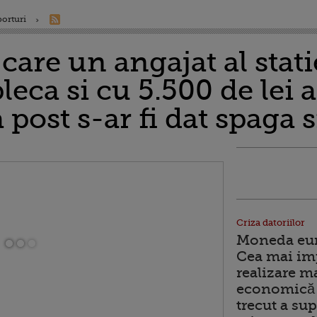
porturi
are un angajat al stati
pleca si cu 5.500 de lei
ost s-ar fi dat spaga 
Criza datoriilor
Moneda euro
Cea mai im
realizare m
economică 
trecut a sup