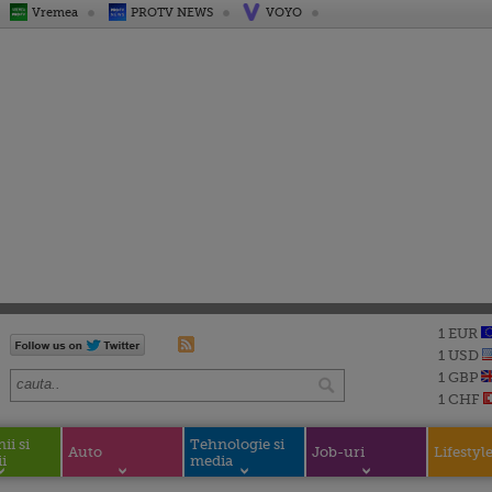
Vremea
PROTV NEWS
VOYO
1 EUR
1 USD
1 GBP
1 CHF
i si
Tehnologie si
Auto
Job-uri
Lifestyl
i
media