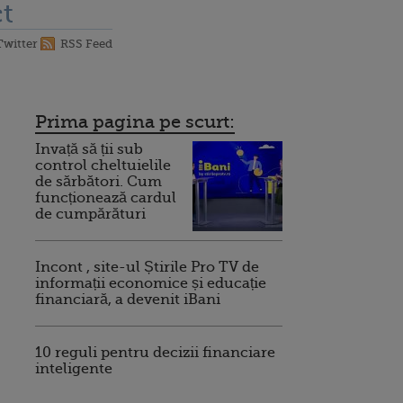
t
Twitter
RSS Feed
Prima pagina pe scurt:
Invață să ții sub
control cheltuielile
de sărbători. Cum
funcționează cardul
de cumpărături
Incont , site-ul Știrile Pro TV de
informații economice și educație
financiară, a devenit iBani
10 reguli pentru decizii financiare
inteligente