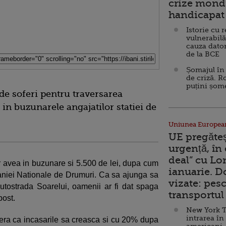
crize mondi
handicapat 
Istorie cu 
vulnerabilă
cauza dator
de la BCE
Șomajul în 
de criză. R
puțini șom
 de soferi pentru traversarea
 in buzunarele angajatilor statiei de
Uniunea Europea
UE pregăte
urgență, în
deal” cu Lo
or avea in buzunare si 5.500 de lei, dupa cum
ianuarie. 
paniei Nationale de Drumuri. Ca sa ajunga sa
vizate: pesc
utostrada Soarelui, oamenii ar fi dat spaga
transportul 
ost.
New York T
intrarea în
ra ca incasarile sa creasca si cu 20% dupa