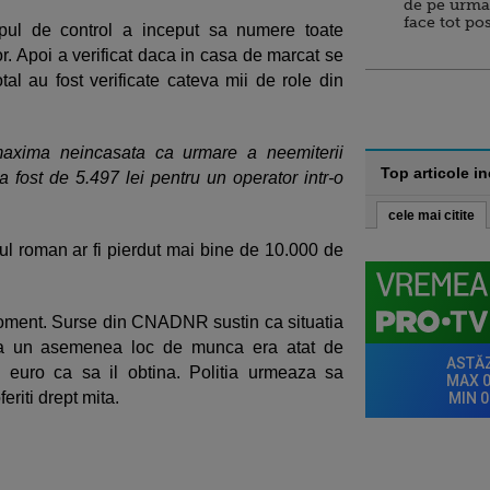
de pe urma
face tot po
rpul de control a inceput sa numere toate
or. Apoi a verificat daca in casa de marcat se
otal au fost verificate cateva mii de role din
xima neincasata ca urmare a neemiterii
Top articole i
 a fost de 5.497 lei pentru un operator intr-o
cele mai citite
tul roman ar fi pierdut mai bine de 10.000 de
moment. Surse din CNADNR sustin ca situatia
ca un asemenea loc de munca era atat de
 de euro ca sa il obtina. Politia urmeaza sa
eriti drept mita.