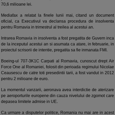
70,6 milioane lei.
Mediafax a relatat la finele lunii mai, citand un document
oficial, ca Executivul va declansa procedura de insolventa
pentru Romavia in trimestrul al treilea al acestui an.
Intrarea Romavia in insolventa a fost pregatita de Guvern inca
de la inceputul acestui an si asumata ca atare, in februarie, in
proiectul scrisorii de intentie, pregatita sa fie inmanata FMI.
Boeing-ul 707-3K1C Carpati al Romavia, cunoscut drept Air
Force One al Romaniei, folosit din perioada regimului Nicolae
Ceausescu de catre toti presedintii tarii, a fost vandut in 2012
pentru 2 milioane de euro.
La momentul vanzarii, aeronava avea interdictie de aterizare
pe aeroporturile europene din cauza nivelului de zgomot care
depasea limitele admise in UE.
Ca urmare a disputelor politice, Romania nu mai are in acest