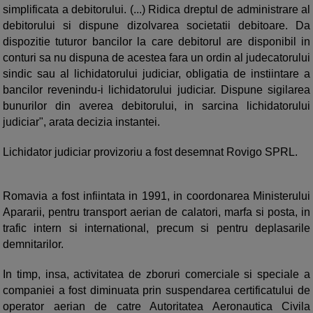
simplificata a debitorului. (...) Ridica dreptul de administrare al
debitorului si dispune dizolvarea societatii debitoare. Da
dispozitie tuturor bancilor la care debitorul are disponibil in
conturi sa nu dispuna de acestea fara un ordin al judecatorului
sindic sau al lichidatorului judiciar, obligatia de instiintare a
bancilor revenindu-i lichidatorului judiciar. Dispune sigilarea
bunurilor din averea debitorului, in sarcina lichidatorului
judiciar", arata decizia instantei.
Lichidator judiciar provizoriu a fost desemnat Rovigo SPRL.
Romavia a fost infiintata in 1991, in coordonarea Ministerului
Apararii, pentru transport aerian de calatori, marfa si posta, in
trafic intern si international, precum si pentru deplasarile
demnitarilor.
In timp, insa, activitatea de zboruri comerciale si speciale a
companiei a fost diminuata prin suspendarea certificatului de
operator aerian de catre Autoritatea Aeronautica Civila