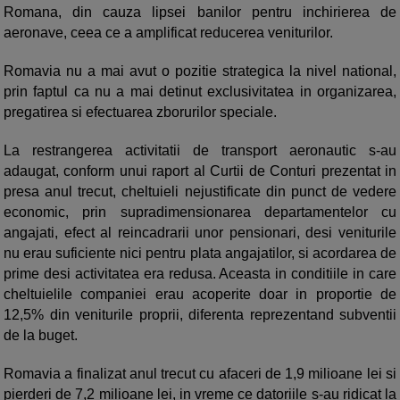
Romana, din cauza lipsei banilor pentru inchirierea de
aeronave, ceea ce a amplificat reducerea veniturilor.
Romavia nu a mai avut o pozitie strategica la nivel national,
prin faptul ca nu a mai detinut exclusivitatea in organizarea,
pregatirea si efectuarea zborurilor speciale.
La restrangerea activitatii de transport aeronautic s-au
adaugat, conform unui raport al Curtii de Conturi prezentat in
presa anul trecut, cheltuieli nejustificate din punct de vedere
economic, prin supradimensionarea departamentelor cu
angajati, efect al reincadrarii unor pensionari, desi veniturile
nu erau suficiente nici pentru plata angajatilor, si acordarea de
prime desi activitatea era redusa. Aceasta in conditiile in care
cheltuielile companiei erau acoperite doar in proportie de
12,5% din veniturile proprii, diferenta reprezentand subventii
de la buget.
Romavia a finalizat anul trecut cu afaceri de 1,9 milioane lei si
pierderi de 7,2 milioane lei, in vreme ce datoriile s-au ridicat la