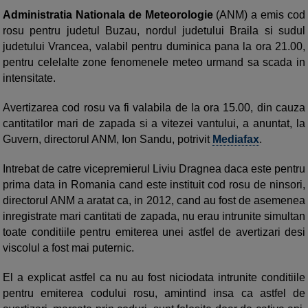
Administratia Nationala de Meteorologie
(ANM) a emis cod
rosu pentru judetul Buzau, nordul judetului Braila si sudul
judetului Vrancea, valabil pentru duminica pana la ora 21.00,
pentru celelalte zone fenomenele meteo urmand sa scada in
intensitate.
Avertizarea cod rosu va fi valabila de la ora 15.00, din cauza
cantitatilor mari de zapada si a vitezei vantului, a anuntat, la
Guvern, directorul ANM, Ion Sandu, potrivit
Mediafax
.
Intrebat de catre vicepremierul Liviu Dragnea daca este pentru
prima data in Romania cand este instituit cod rosu de ninsori,
directorul ANM a aratat ca, in 2012, cand au fost de asemenea
inregistrate mari cantitati de zapada, nu erau intrunite simultan
toate conditiile pentru emiterea unei astfel de avertizari desi
viscolul a fost mai puternic.
El a explicat astfel ca nu au fost niciodata intrunite conditiile
pentru emiterea codului rosu, amintind insa ca astfel de