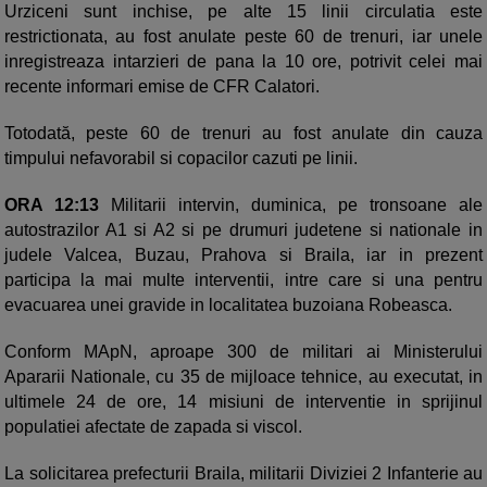
Urziceni sunt inchise, pe alte 15 linii circulatia este
restrictionata, au fost anulate peste 60 de trenuri, iar unele
inregistreaza intarzieri de pana la 10 ore, potrivit celei mai
recente informari emise de CFR Calatori.
Totodată, peste 60 de trenuri au fost anulate din cauza
timpului nefavorabil si copacilor cazuti pe linii.
ORA 12:13
Militarii intervin, duminica, pe tronsoane ale
autostrazilor A1 si A2 si pe drumuri judetene si nationale in
judele Valcea, Buzau, Prahova si Braila, iar in prezent
participa la mai multe interventii, intre care si una pentru
evacuarea unei gravide in localitatea buzoiana Robeasca.
Conform MApN, aproape 300 de militari ai Ministerului
Apararii Nationale, cu 35 de mijloace tehnice, au executat, in
ultimele 24 de ore, 14 misiuni de interventie in sprijinul
populatiei afectate de zapada si viscol.
La solicitarea prefecturii Braila, militarii Diviziei 2 Infanterie au