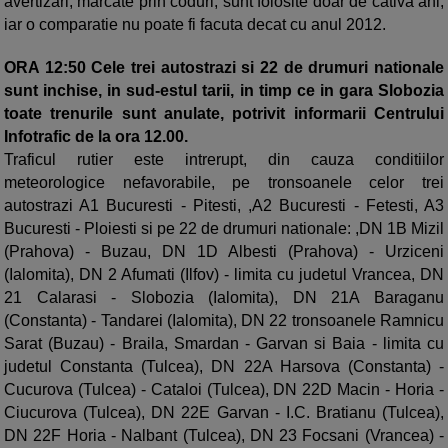
avertizari, marcate prin coduri, sunt folosite doar de cativa ani,
iar o comparatie nu poate fi facuta decat cu anul 2012.
ORA 12:50 Cele trei autostrazi si 22 de drumuri nationale
sunt inchise, in sud-estul tarii, in timp ce in gara Slobozia
toate trenurile sunt anulate, potrivit informarii Centrului
Infotrafic de la ora 12.00.
Traficul rutier este intrerupt, din cauza conditiilor
meteorologice nefavorabile, pe tronsoanele celor trei
autostrazi A1 Bucuresti - Pitesti, ,A2 Bucuresti - Fetesti, A3
Bucuresti - Ploiesti si pe 22 de drumuri nationale: ,DN 1B Mizil
(Prahova) - Buzau, DN 1D Albesti (Prahova) - Urziceni
(Ialomita), DN 2 Afumati (Ilfov) - limita cu judetul Vrancea, DN
21 Calarasi - Slobozia (Ialomita), DN 21A Baraganu
(Constanta) - Tandarei (Ialomita), DN 22 tronsoanele Ramnicu
Sarat (Buzau) - Braila, Smardan - Garvan si Baia - limita cu
judetul Constanta (Tulcea), DN 22A Harsova (Constanta) -
Cucurova (Tulcea) - Cataloi (Tulcea), DN 22D Macin - Horia -
Ciucurova (Tulcea), DN 22E Garvan - I.C. Bratianu (Tulcea),
DN 22F Horia - Nalbant (Tulcea), DN 23 Focsani (Vrancea) -