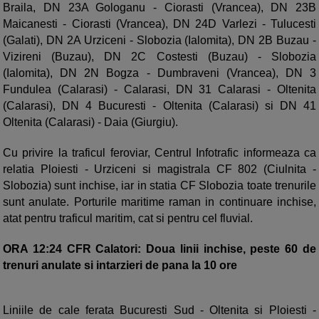
Braila, DN 23A Gologanu - Ciorasti (Vrancea), DN 23B
Maicanesti - Ciorasti (Vrancea), DN 24D Varlezi - Tulucesti
(Galati), DN 2A Urziceni - Slobozia (Ialomita), DN 2B Buzau -
Vizireni (Buzau), DN 2C Costesti (Buzau) - Slobozia
(Ialomita), DN 2N Bogza - Dumbraveni (Vrancea), DN 3
Fundulea (Calarasi) - Calarasi, DN 31 Calarasi - Oltenita
(Calarasi), DN 4 Bucuresti - Oltenita (Calarasi) si DN 41
Oltenita (Calarasi) - Daia (Giurgiu).
Cu privire la traficul feroviar, Centrul Infotrafic informeaza ca
relatia Ploiesti - Urziceni si magistrala CF 802 (Ciulnita -
Slobozia) sunt inchise, iar in statia CF Slobozia toate trenurile
sunt anulate. Porturile maritime raman in continuare inchise,
atat pentru traficul maritim, cat si pentru cel fluvial.
ORA 12:24
CFR Calatori: Doua linii inchise, peste 60 de
trenuri anulate si intarzieri de pana la 10 ore
Liniile de cale ferata Bucuresti Sud - Oltenita si Ploiesti -