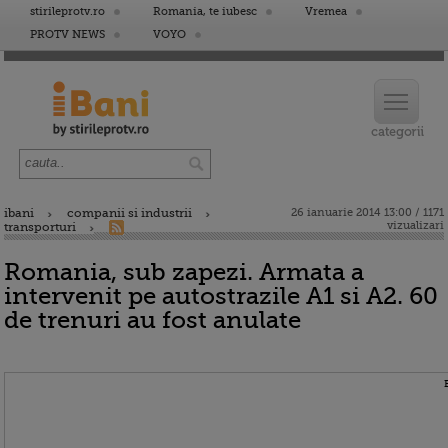
stirileprotv.ro
Romania, te iubesc
Vremea
PROTV NEWS
VOYO
ibani
companii si industrii
26 ianuarie 2014 13:00 / 1171
vizualizari
transporturi
Romania, sub zapezi. Armata a
intervenit pe autostrazile A1 si A2. 60
de trenuri au fost anulate