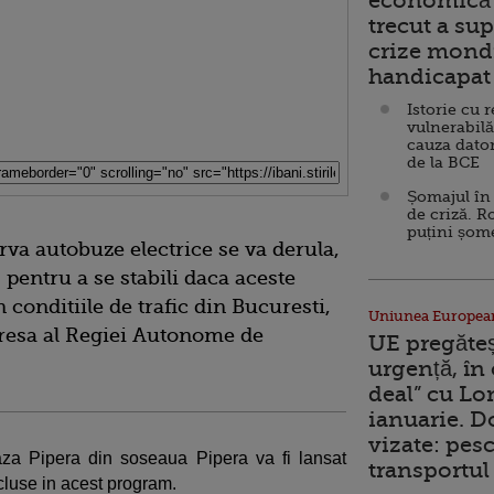
economică 
trecut a sup
crize mondi
handicapat 
Istorie cu 
vulnerabilă
cauza dator
de la BCE
Șomajul în 
de criză. R
puțini șom
va autobuze electrice se va derula,
 pentru a se stabili daca aceste
n conditiile de trafic din Bucuresti,
Uniunea Europea
presa al Regiei Autonome de
UE pregăte
urgență, în
deal” cu Lo
ianuarie. 
vizate: pesc
baza Pipera din soseaua Pipera va fi lansat
transportul 
ncluse in acest program.