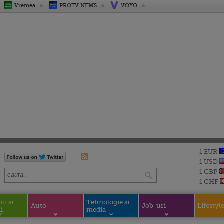
Vremea
PROTV NEWS
VOYO
1 EUR
1 USD
1 GBP
1 CHF
i si
Tehnologie si
Auto
Job-uri
Lifestyl
i
media