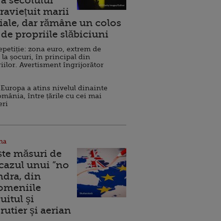
a secolului
raviețuit marii
ale, dar rămâne un colos
de propriile slăbiciuni
repetiție: zona euro, extrem de
 la șocuri, în principal din
iilor. Avertisment îngrijorător
Europa a atins nivelul dinainte
omânia, între țările cu cei mai
eri
na
ște măsuri de
 cazul unui ”no
ndra, din
Domeniile
uitul şi
rutier şi aerian