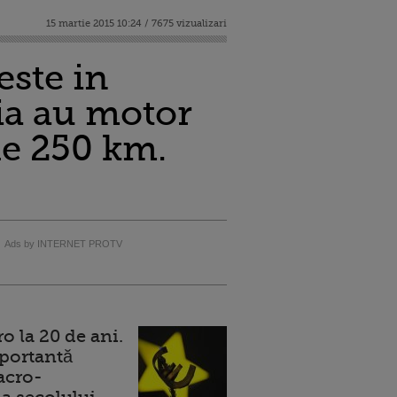
15 martie 2015 10:24 / 7675 vizualizari
este in
hia au motor
de 250 km.
Ads by INTERNET PROTV
 la 20 de ani.
portantă
acro-