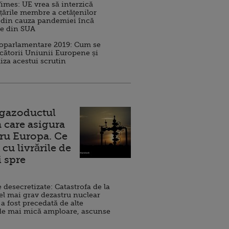
imes: UE vrea să interzică
 țările membre a cetăţenilor
 din cauza pandemiei încă
ve din SUA
roparlamentare 2019: Cum se
cătorii Uniunii Europene și
iza acestui scrutin
 gazoductul
 care asigura
ru Europa. Ce
cu livrările de
i spre
esecretizate: Catastrofa de la
el mai grav dezastru nuclear
 a fost precedată de alte
de mai mică amploare, ascunse