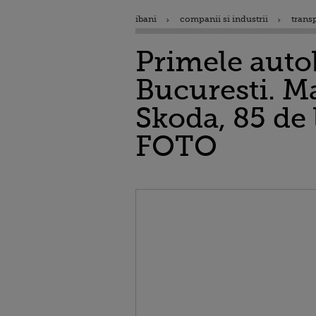
ibani
companii si industrii
trans
Primele autob
Bucuresti. Ma
Skoda, 85 de
FOTO