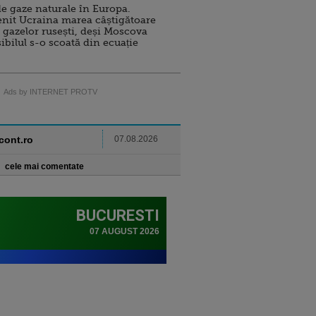
e gaze naturale în Europa.
nit Ucraina marea câștigătoare
 gazelor rusești, deși Moscova
sibilul s-o scoată din ecuație
Ads by INTERNET PROTV
ncont.ro
07.08.2026
cele mai comentate