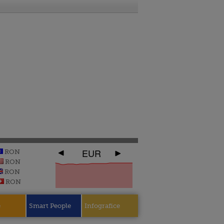
EUR
RON
RON
RON
RON
e
Smart People
Infografice