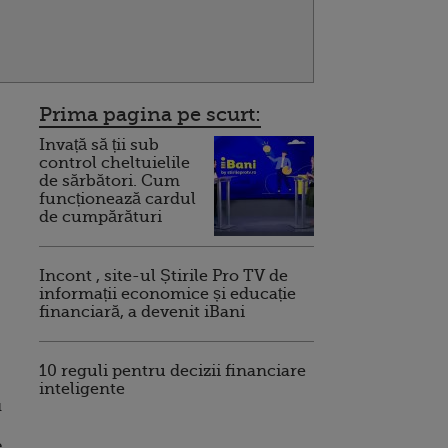
Prima pagina pe scurt:
Invață să ții sub
control cheltuielile
de sărbători. Cum
funcționează cardul
de cumpărături
Incont , site-ul Știrile Pro TV de
informații economice și educație
financiară, a devenit iBani
10 reguli pentru decizii financiare
inteligente
u
e