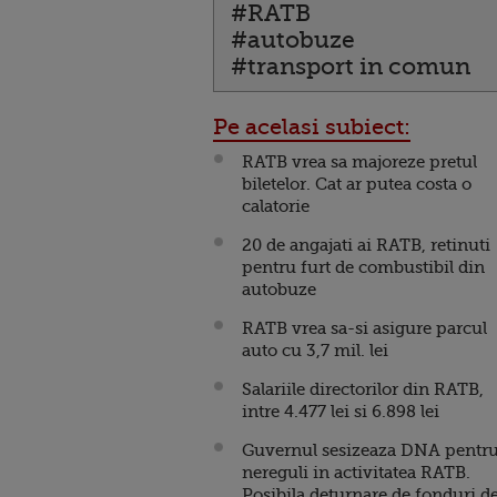
#RATB
#autobuze
#transport in comun
Pe acelasi subiect:
RATB vrea sa majoreze pretul
biletelor. Cat ar putea costa o
calatorie
20 de angajati ai RATB, retinuti
pentru furt de combustibil din
autobuze
RATB vrea sa-si asigure parcul
auto cu 3,7 mil. lei
Salariile directorilor din RATB,
intre 4.477 lei si 6.898 lei
Guvernul sesizeaza DNA pentr
nereguli in activitatea RATB.
Posibila deturnare de fonduri d