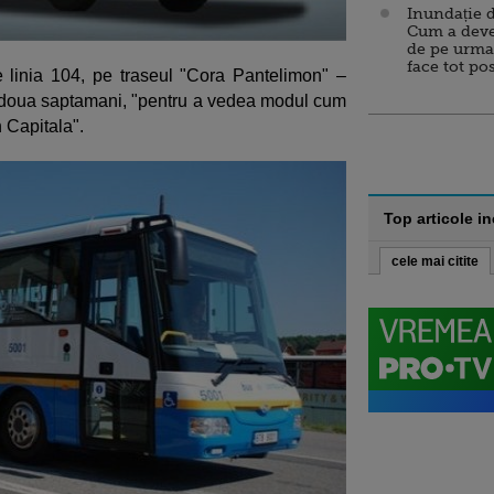
Inundație d
Cum a deve
de pe urma
face tot po
e linia 104, pe traseul "Cora Pantelimon" –
 de doua saptamani, "pentru a vedea modul cum
n Capitala".
Top articole i
cele mai citite