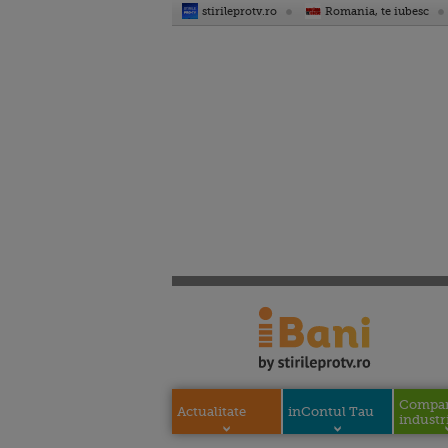
stirileprotv.ro
Romania, te iubesc
Compani
Actualitate
inContul Tau
industri