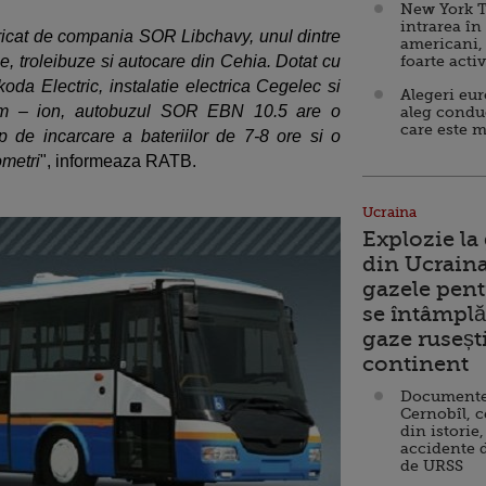
New York T
intrarea în
icat de compania SOR Libchavy, unul dintre
americani,
e, troleibuze si autocare din Cehia. Dotat cu
foarte acti
koda Electric, instalatie electrica Cegelec si
Alegeri eu
hium – ion, autobuzul SOR EBN 10.5 are o
aleg condu
care este m
p de incarcare a bateriilor de 7-8 ore si o
ometri
", informeaza RATB.
Ucraina
Explozie la
din Ucraina
gazele pent
se întâmplă 
gaze ruseșt
continent
Documente d
Cernobîl, c
din istorie,
accidente 
de URSS