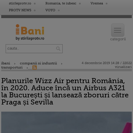
stirileprotv.ro
Romania, te iubesc
Vremea
PROTV NEWS
VOYO
ibani
companii si industrii
4 decembrie 2019 14:28 / 22022
vizualizari
transporturi
Planurile Wizz Air pentru România,
în 2020. Aduce încă un Airbus A321
la București și lansează zboruri către
Praga și Sevilla