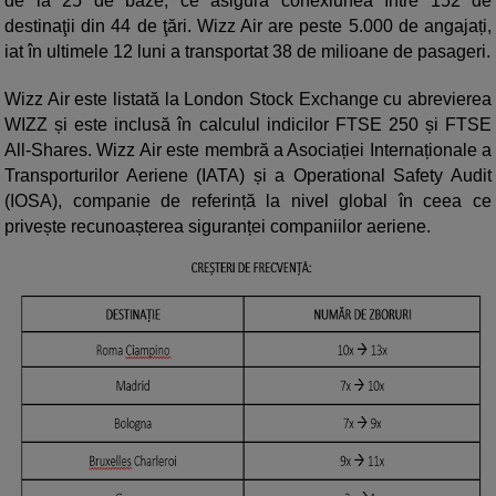
de la 25 de baze, ce asigură conexiunea între 152 de
destinaţii din 44 de ţări. Wizz Air are peste 5.000 de angajați,
iat în ultimele 12 luni a transportat 38 de milioane de pasageri.
Wizz Air este listată la London Stock Exchange cu abrevierea
WIZZ și este inclusă în calculul indicilor FTSE 250 și FTSE
All-Shares. Wizz Air este membră a Asociației Internaționale a
Transporturilor Aeriene (IATA) și a Operational Safety Audit
(IOSA), companie de referință la nivel global în ceea ce
privește recunoașterea siguranței companiilor aeriene.