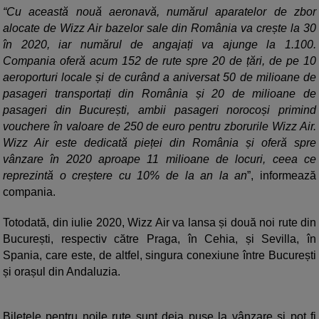
“Cu această nouă aeronavă, numărul aparatelor de zbor
alocate de Wizz Air bazelor sale din România va crește la 30
în 2020, iar numărul de angajați va ajunge la 1.100.
Compania oferă acum 152 de rute spre 20 de țări, de pe 10
aeroporturi locale și de curând a aniversat 50 de milioane de
pasageri transportați din România și 20 de milioane de
pasageri din București, ambii pasageri norocoși primind
vouchere în valoare de 250 de euro pentru zborurile Wizz Air.
Wizz Air este dedicată pieței din România și oferă spre
vânzare în 2020 aproape 11 milioane de locuri, ceea ce
reprezintă o creștere cu 10% de la an la an
”, informează
compania.
Totodată, din iulie 2020, Wizz Air va lansa și două noi rute din
București, respectiv către Praga, în Cehia, și Sevilla, în
Spania, care este, de altfel, singura conexiune între București
și orașul din Andaluzia.
Biletele pentru noile rute sunt deja puse la vânzare și pot fi