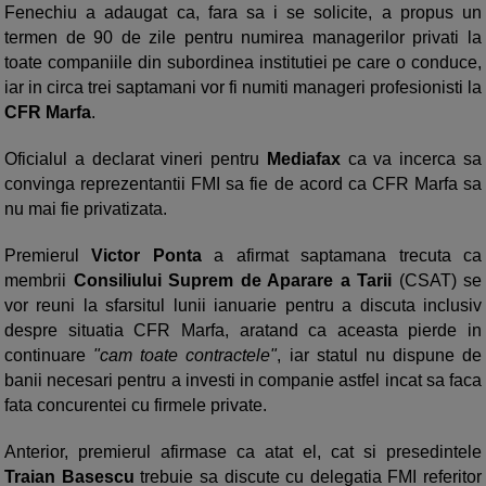
Fenechiu a adaugat ca, fara sa i se solicite, a propus un
termen de 90 de zile pentru numirea managerilor privati la
toate companiile din subordinea institutiei pe care o conduce,
iar in circa trei saptamani vor fi numiti manageri profesionisti la
CFR Marfa
.
Oficialul a declarat vineri pentru
Mediafax
ca va incerca sa
convinga reprezentantii FMI sa fie de acord ca CFR Marfa sa
nu mai fie privatizata.
Premierul
Victor Ponta
a afirmat saptamana trecuta ca
membrii
Consiliului Suprem de Aparare a Tarii
(CSAT) se
vor reuni la sfarsitul lunii ianuarie pentru a discuta inclusiv
despre situatia CFR Marfa, aratand ca aceasta pierde in
continuare
"cam toate contractele"
, iar statul nu dispune de
banii necesari pentru a investi in companie astfel incat sa faca
fata concurentei cu firmele private.
Anterior, premierul afirmase ca atat el, cat si presedintele
Traian Basescu
trebuie sa discute cu delegatia FMI referitor