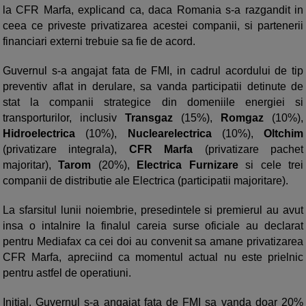
la CFR Marfa, explicand ca, daca Romania s-a razgandit in
ceea ce priveste privatizarea acestei companii, si partenerii
financiari externi trebuie sa fie de acord.
Guvernul s-a angajat fata de FMI, in cadrul acordului de tip
preventiv aflat in derulare, sa vanda participatii detinute de
stat la companii strategice din domeniile energiei si
transporturilor, inclusiv
Transgaz
(15%),
Romgaz
(10%),
Hidroelectrica
(10%),
Nuclearelectrica
(10%),
Oltchim
(privatizare integrala),
CFR Marfa
(privatizare pachet
majoritar),
Tarom
(20%),
Electrica Furnizare
si cele trei
companii de distributie ale Electrica (participatii majoritare).
La sfarsitul lunii noiembrie, presedintele si premierul au avut
insa o intalnire la finalul careia surse oficiale au declarat
pentru Mediafax ca cei doi au convenit sa amane privatizarea
CFR Marfa, apreciind ca momentul actual nu este prielnic
pentru astfel de operatiuni.
Initial, Guvernul s-a angajat fata de FMI sa vanda doar 20%