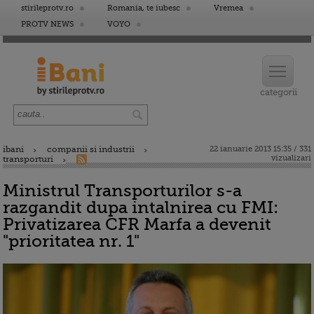
stirileprotv.ro
Romania, te iubesc
Vremea
PROTV NEWS
VOYO
ibani
companii si industrii
22 ianuarie 2013 15:35 / 331
vizualizari
transporturi
Ministrul Transporturilor s-a
razgandit dupa intalnirea cu FMI:
Privatizarea CFR Marfa a devenit
"prioritatea nr. 1"