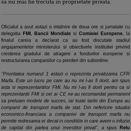
sa nu mai fie trecuta in proprietate privata.
Oficialul a avut astazi o intalnire de doua ore si jumatate cu
delegatia
FMI
,
Bancii Mondiale
si
Comisiei Europene
, la
finalul careia a declarat ca au fost discutate stadiul
angajamentelor ministerului si obiectivele institutiei privind
cresterea gradului de atragere a fondurilor europene si
restructurarea companiilor cu pierderi din subordine.
"Prioritatea numarul 1 astazi o reprezinta privatizarea CFR
Marfa. Este un lucru pe care au nu mi l-as fi dorit, am spus
asta si reprezentantilor FMI. Nu mi l-as fi dorit pentru ca si
reprezentantii FMI si cei ai CE ne-au recomandat permanent
sa preluam modele de succes, iar toate tarile din Europa au
companii de transport marfa de stat. Din nefericire situatia
economico-financiara a companiei de transport marfa nu
permite redresarea ei decat in conditiile in care avem o infuzie
de capital din partea unui investitor privat",
a spus
Relu