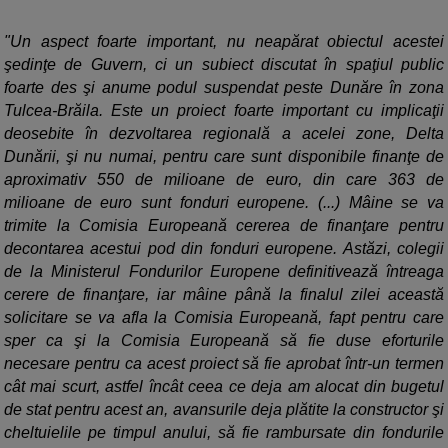
"Un aspect foarte important, nu neapărat obiectul acestei
şedinţe de Guvern, ci un subiect discutat în spaţiul public
foarte des şi anume podul suspendat peste Dunăre în zona
Tulcea-Brăila. Este un proiect foarte important cu implicaţii
deosebite în dezvoltarea regională a acelei zone, Delta
Dunării, şi nu numai, pentru care sunt disponibile finanţe de
aproximativ 550 de milioane de euro, din care 363 de
milioane de euro sunt fonduri europene. (...) Mâine se va
trimite la Comisia Europeană cererea de finanţare pentru
decontarea acestui pod din fonduri europene. Astăzi, colegii
de la Ministerul Fondurilor Europene definitivează întreaga
cerere de finanţare, iar mâine până la finalul zilei această
solicitare se va afla la Comisia Europeană, fapt pentru care
sper ca şi la Comisia Europeană să fie duse eforturile
necesare pentru ca acest proiect să fie aprobat într-un termen
cât mai scurt, astfel încât ceea ce deja am alocat din bugetul
de stat pentru acest an, avansurile deja plătite la constructor şi
cheltuielile pe timpul anului, să fie rambursate din fondurile