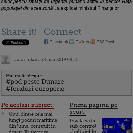
celor pentru situaţii de urgenţă punând astfel în pericol viaţa
populaţiei din acea zonă
", a explicat ministrul Finanţelor.
Share it!
Connect
Facebook
Twitter
RSS Feed
autor:
iBani
, 24 mai 2019 09:51
Mai multe despre:
#pod peste Dunare
#fonduri europene
Pe acelasi subiect:
Prima pagina pe
scurt:
Unul dintre cele mai
lungi poduri maritime
Invață să ții
din lume, construit în
sub control
cheltuielile
deșert. Va favoriza