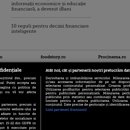
informații economice și educație
financiară, a devenit iBani
10 reguli pentru decizii financiare
inteligente
ro
foodstory.ro
Procinema.ro
fidențiale
Atât noi, cât și partenerii noștri prelucrăm dat
ozitivul dvs., precum
Dezvoltarea și îmbunătățirea serviciilor. Măsurarea
și/sau accesarea informațiilor de pe un dispoziti
al. Puteți accepta sau
selectarea conținutului personalizat. Crearea prof
pagina cu politica de
Utilizarea profilurilor pentru selectarea publicității
i și nu vă vor afecta
pentru publicitate personalizată. Măsurarea perfo
publicului prin statistici sau combinații de date di
(P) Descoperă Lumea
Emoții intense pe
limitate pentru a selecta publicitatea. Utilizarea
Evenimentelor din România
conținutul. Date precise de geolocație și identificarea
te partenere, precum si
Sebastian Stan! Iub
cu Transilvania Events!
Annabelle, l-a făcu
ermite website-ului sa
Listă parteneri (furnizori)
 afisate in functie de
(P) Raku, gaming intens și o
Din 14 septembrie
pauză binemeritată cu...
elelor de socializare si
Popescu revine în 
pizza Guseppe
 art. 15-22 din GDPR in
principal la Pro T
pot fi exercitate prin
(P) Poți folosi bonurile de