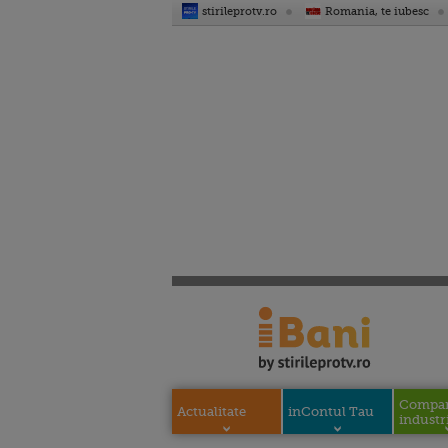
stirileprotv.ro
Romania, te iubesc
Compani
Actualitate
inContul Tau
industri