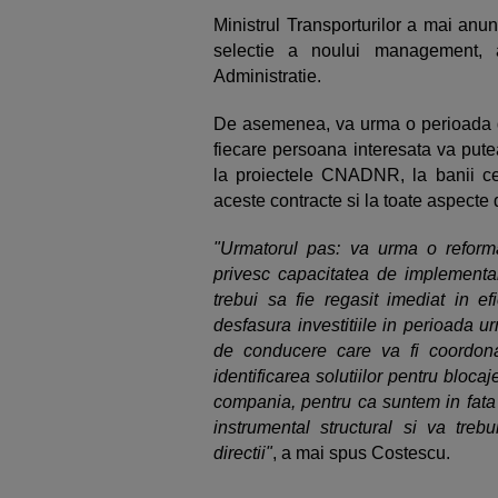
Ministrul Transporturilor a mai anu
selectie a noului management, a
Administratie.
De asemenea, va urma o perioada de 
fiecare persoana interesata va pute
la proiectele CNADNR, la banii ce v
aceste contracte si la toate aspecte 
"Urmatorul pas: va urma o refor
privesc capacitatea de implementare
trebui sa fie regasit imediat in 
desfasura investitiile in perioada 
de conducere care va fi coordon
identificarea solutiilor pentru blocaj
compania, pentru ca suntem in fata 
instrumental structural si va tr
directii"
, a mai spus Costescu.