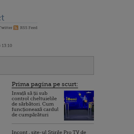
t
Twitter
RSS Feed
 13:10
Prima pagina pe scurt:
Invață să ții sub
control cheltuielile
de sărbători. Cum
funcționează cardul
de cumpărături
Incont , site-ul Știrile Pro TV de