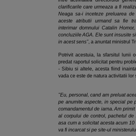
clarificarile care urmeaza a fi reali
Neaga sa-i inceteze preluarea de at
aceste atributii urmand sa fie tra
interimar domnului Catalin Homor, 
concluziile AGA. Ele sunt insusite s
in acest sens"
, a anuntat ministrul
Potrivit acestuia, la sfarsitul lunii
predat raportul solicitat pentru pro
- Sibiu si altele, acesta fiind ina
vada ce este de natura activitatii lo
"Eu, personal, cand am preluat aceas
pe anumite aspecte, in special pe 
comandamentul de iarna. Am primit r
al corpului de control, pachetul de 
asa cum a solicitat acesta acum 10
va fi incarcat si pe site-ul ministerulu