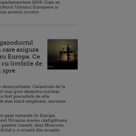
roparlamentare 2019: Cum se
cătorii Uniunii Europene și
iza acestui scrutin
 gazoductul
 care asigura
ru Europa. Ce
cu livrările de
i spre
esecretizate: Catastrofa de la
el mai grav dezastru nuclear
 a fost precedată de alte
de mai mică amploare, ascunse
e gaze naturale în Europa.
nit Ucraina marea câștigătoare
 gazelor rusești, deși Moscova
sibilul s-o scoată din ecuație