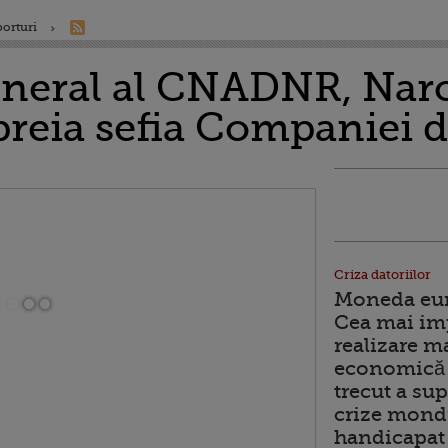
porturi
eneral al CNADNR, Narc
preia sefia Companiei
Criza datoriilor
Moneda euro
Cea mai im
realizare m
economică 
trecut a sup
crize mondi
handicapat 