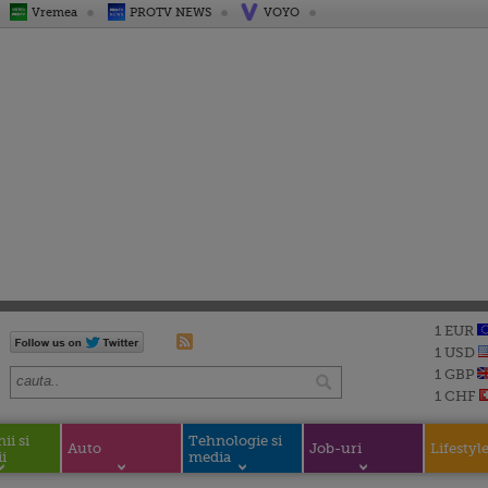
Vremea
PROTV NEWS
VOYO
1 EUR
1 USD
1 GBP
1 CHF
i si
Tehnologie si
Auto
Job-uri
Lifestyl
i
media