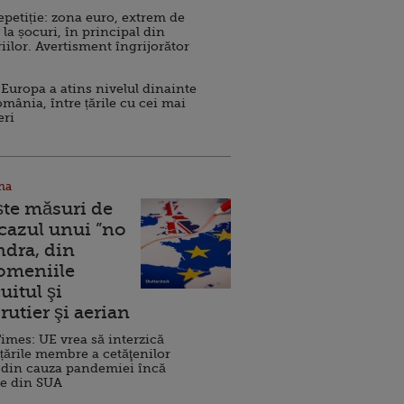
repetiție: zona euro, extrem de
 la șocuri, în principal din
iilor. Avertisment îngrijorător
Europa a atins nivelul dinainte
omânia, între țările cu cei mai
eri
na
ște măsuri de
 cazul unui ”no
ndra, din
Domeniile
uitul şi
rutier şi aerian
imes: UE vrea să interzică
 țările membre a cetăţenilor
 din cauza pandemiei încă
ve din SUA