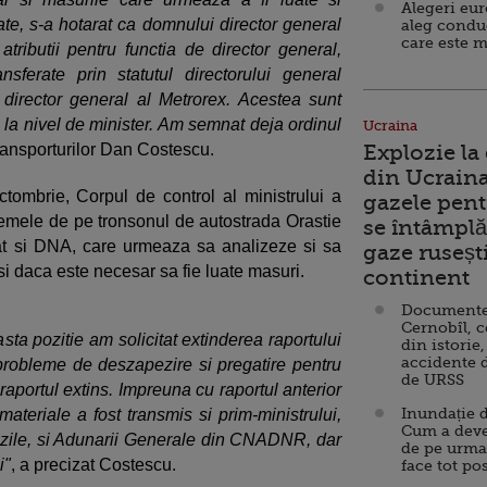
Alegeri eu
zate, s-a hotarat ca domnului director general
aleg condu
care este m
ributii pentru functia de director general,
nsferate prin statutul directorului general
director general al Metrorex. Acestea sunt
i la nivel de minister. Am semnat deja ordinul
Ucraina
 Transporturilor Dan Costescu.
Explozie la
din Ucraina
 octombrie, Corpul de control al ministrului a
gazele pent
blemele de pe tronsonul de autostrada Orastie
se întâmplă 
intat si DNA, care urmeaza sa analizeze si sa
gaze ruseșt
r si daca este necesar sa fie luate masuri.
continent
Documente d
Cernobîl, c
ta pozitie am solicitat extinderea raportului
din istorie,
accidente 
probleme de deszapezire si pregatire pentru
de URSS
aportul extins. Impreuna cu raportul anterior
Inundație d
materiale a fost transmis si prim-ministrului,
Cum a deve
 zile, si Adunarii Generale din CNADNR, dar
de pe urma
i"
, a precizat Costescu.
face tot po