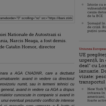
Istorie cu 
vulnerabilă
cauza dator
de la BCE
Șomajul în 
de criză. R
puțini șom
iei Nationale de Autostrazi si
ia, Narcis Neaga, a fost demis.
de Catalin Homor, director
Uniunea Europea
UE pregăte
urgență, în
deal” cu Lo
ianuarie. 
rdinara a AGA CNADNR, care a dezbatut
vizate: pesc
rmatoarele: avand in vedere ca directorul
transportul 
ovizoriu numit, sau in termeni tehnici cu
New York T
lui general, avand in vedere ca AGA a dispus
intrarea în
rialelor cunoscute in companie si avand in
americani,
 unui eventual prezumtiv conflict de interese
foarte acti
eral si masurile care urmeaza a fi luate si