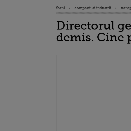
ibani
companii si industrii
trans
Directorul g
demis. Cine 