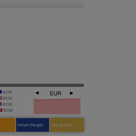
EUR
RON
RON
RON
RON
e
Smart People
Infografice