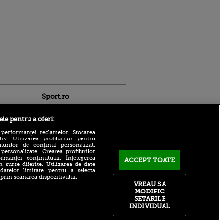
Sport.ro
ele pentru a oferi:
 performanței reclamelor. Stocarea
v. Utilizarea profilurilor pentru
ilurilor de conținut personalizat.
 personalizate. Crearea profilurilor
rmanței conținutului. Înțelegerea
ACCEPT TOATE
n surse diferite. Utilizarea de date
Controversat: WTA va
ntru
 datelor limitate pentru a selecta
începe să testeze genetic
 prin scanarea dispozitivului.
ita lui,
jucătoarele de top,
VREAU SA
t tată!
începând cu turneul de la
MODIFIC
Cincinnati
, Adela
SETARILE
rol
INDIVIDUAL
Plecarea lui Ioan Varga de
V
la CFR Cluj prinde contur!