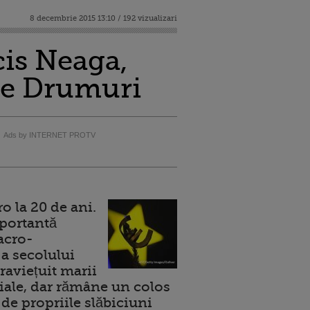
8 decembrie 2015 13:10 / 192 vizualizari
is Neaga,
 de Drumuri
Ads by INTERNET PROTV
 la 20 de ani.
portantă
acro-
a secolului
raviețuit marii
ale, dar rămâne un colos
de propriile slăbiciuni