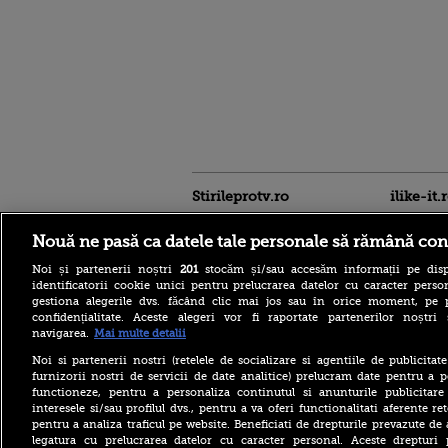
Stirileprotv.ro
ilike-it.
Nouă ne pasă ca datele tale personale să rămână con
Noi și partenerii noștri
201
stocăm și/sau accesăm informații pe disp
identificatorii cookie unici pentru prelucrarea datelor cu caracter person
gestiona alegerile dvs. făcând clic mai jos sau în orice moment, pe 
WHIB, trupa K-pop în plină
confidențialitate. Aceste alegeri vor fi raportate partenerilor noștr
ascensiune, cucerită de
navigarea.
Mai multe detalii
România: „Este și mai
frumoasă și mai
Noi si partenerii nostri (retelele de socializare si agentiile de publicita
fermecătoare decât ne
furnizorii nostri de servicii de date analitice) prelucram date pentru a p
imaginam”
functioneze, pentru a personaliza continutul si anunturile publicitare
interesele si/sau profilul dvs., pentru a va oferi functionalitati aferente ret
Cod galben de inundații pe
pentru a analiza traficul pe website. Beneficiati de drepturile prevazute de
râuri din 18 bazine
hidrografice, până sâmbătă
legatura cu prelucrarea datelor cu caracter personal. Aceste drepturi 