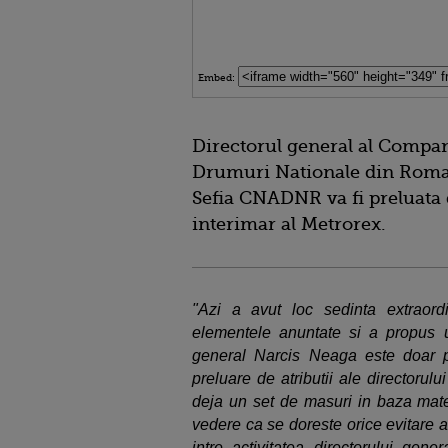
Embed:
Directorul general al Compan
Drumuri Nationale din Roman
Sefia CNADNR va fi preluata 
interimar al Metrorex.
"Azi a avut loc sedinta extrao
elementele anuntate si a propus u
general Narcis Neaga este doar pr
preluare de atributii ale directoru
deja un set de masuri in baza mate
vedere ca se doreste orice evitare a
intre activitatea directorului gen