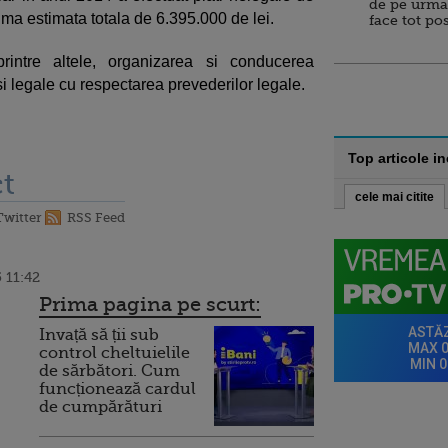
de pe urma
suma estimata totala de 6.395.000 de lei.
face tot po
intre altele, organizarea si conducerea
i legale cu respectarea prevederilor legale.
Top articole i
t
cele mai citite
Twitter
RSS Feed
 11:42
Prima pagina pe scurt:
Invață să ții sub
control cheltuielile
de sărbători. Cum
funcționează cardul
de cumpărături