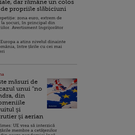
ale, dar rămâne un colos
de propriile slăbiciuni
repetiție: zona euro, extrem de
 la șocuri, în principal din
iilor. Avertisment îngrijorător
Europa a atins nivelul dinainte
omânia, între țările cu cei mai
eri
na
ște măsuri de
 cazul unui ”no
ndra, din
Domeniile
uitul şi
rutier şi aerian
imes: UE vrea să interzică
 țările membre a cetăţenilor