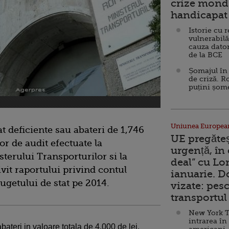
crize mondi
handicapat 
Istorie cu 
vulnerabilă
cauza dator
de la BCE
Șomajul în 
de criză. R
puțini șom
Uniunea Europea
at deficiente sau abateri de 1,746
UE pregăte
or de audit efectuate la
urgență, în
sterului Transporturilor si la
deal” cu Lo
ivit raportului privind contul
ianuarie. 
ugetului de stat pe 2014.
vizate: pesc
transportul 
New York T
intrarea în
 abateri in valoare totala de 4.000 de lei.