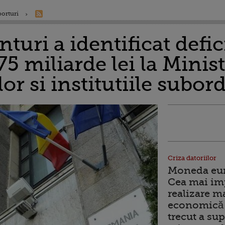
porturi
turi a identificat defi
75 miliarde lei la Minis
or si institutiile subor
Criza datoriilor
Moneda euro
Cea mai im
realizare m
economică 
trecut a sup