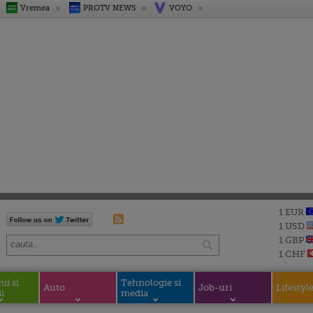
Vremea
PROTV NEWS
VOYO
1 EUR
1 USD
1 GBP
1 CHF
i si
Tehnologie si
Auto
Job-uri
Lifestyl
i
media