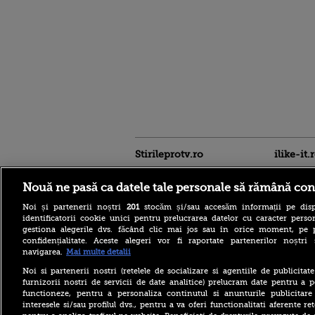
Stirileprotv.ro
ilike-it.
Nouă ne pasă ca datele tale personale să rămână con
Noi și partenerii noștri
201
stocăm și/sau accesăm informații pe disp
identificatorii cookie unici pentru prelucrarea datelor cu caracter person
gestiona alegerile dvs. făcând clic mai jos sau în orice moment, pe 
confidențialitate. Aceste alegeri vor fi raportate partenerilor noștr
navigarea.
Mai multe detalii
Comisia Europeană aprobă
preluarea integrală a eMAG.
Noi si partenerii nostri (retelele de socializare si agentiile de publicita
Naspers devine unic
furnizorii nostri de servicii de date analitice) prelucram date pentru a p
acționar al gigantului
functioneze, pentru a personaliza continutul si anunturile publicitare
românesc de ecommerce
interesele si/sau profilul dvs., pentru a va oferi functionalitati aferente ret