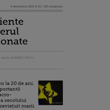
4 decembrie 2015 11:42 / 255 vizualizari
ciente
terul
donate
Ads by INTERNET PROTV
 la 20 de ani.
portantă
acro-
a secolului
raviețuit marii