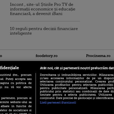
Incont , site-ul Știrile Pro TV de
informații economice și educație
financiară, a devenit iBani
10 reguli pentru decizii financiare
inteligente
ro
foodstory.ro
Procinema.ro
fidențiale
Atât noi, cât și partenerii noștri prelucrăm dat
ozitivul dvs., precum
Dezvoltarea și îmbunătățirea serviciilor. Măsurarea
și/sau accesarea informațiilor de pe un dispoziti
al. Puteți accepta sau
selectarea conținutului personalizat. Crearea prof
pagina cu politica de
Utilizarea profilurilor pentru selectarea publicității
i și nu vă vor afecta
pentru publicitate personalizată. Măsurarea perfo
publicului prin statistici sau combinații de date di
(P) Descoperă Lumea
Emoții intense pe
limitate pentru a selecta publicitatea. Utilizarea
Evenimentelor din România
Sebastian Stan! Iub
conținutul. Date precise de geolocație și identificarea
te partenere, precum si
cu Transilvania Events!
Annabelle, l-a făcu
ermite website-ului sa
Listă parteneri (furnizori)
(P) Raku, gaming intens și o
 afisate in functie de
Din 14 septembrie
pauză binemeritată cu...
elelor de socializare si
Popescu revine în 
pizza Guseppe