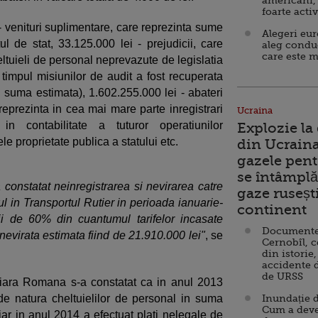
americani,
foarte acti
 - venituri suplimentare, care reprezinta sume
Alegeri eu
ul de stat, 33.125.000 lei - prejudicii, care
aleg condu
care este m
ltuieli de personal neprevazute de legislatia
 timpul misiunilor de audit a fost recuperata
 suma estimata), 1.602.255.000 lei - abateri
 reprezinta in cea mai mare parte inregistrari
Ucraina
 in contabilitate a tuturor operatiunilor
Explozie la
le proprietate publica a statului etc.
din Ucraina
gazele pent
se întâmplă 
constatat neinregistrarea si nevirarea catre
gaze ruseșt
ul in Transportul Rutier in perioada ianuarie-
continent
ii de 60% din cuantumul tarifelor incasate
Documente d
 nevirata estimata fiind de 21.910.000 lei"
, se
Cernobîl, c
din istorie,
accidente 
de URSS
iara Romana s-a constatat ca in anul 2013
 de natura cheltuielilor de personal in suma
Inundație d
Cum a deve
 iar in anul 2014 a efectuat plati nelegale de