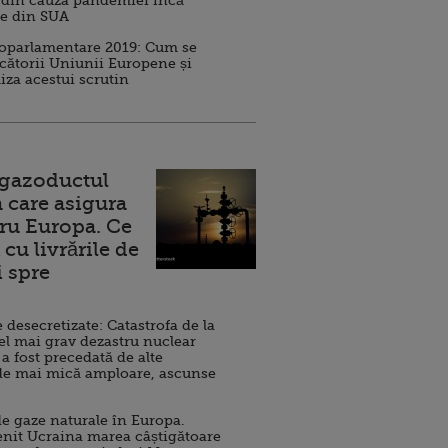
 din cauza pandemiei încă
ve din SUA
roparlamentare 2019: Cum se
cătorii Uniunii Europene și
iza acestui scrutin
 gazoductul
 care asigura
ru Europa. Ce
cu livrările de
i spre
esecretizate: Catastrofa de la
el mai grav dezastru nuclear
 a fost precedată de alte
de mai mică amploare, ascunse
e gaze naturale în Europa.
nit Ucraina marea câștigătoare