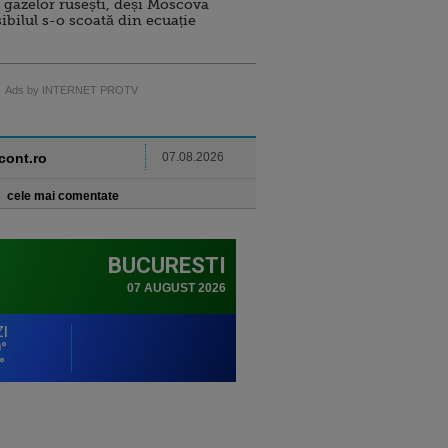
 gazelor rusești, deși Moscova
sibilul s-o scoată din ecuație
Ads by INTERNET PROTV
ncont.ro
07.08.2026
cele mai comentate