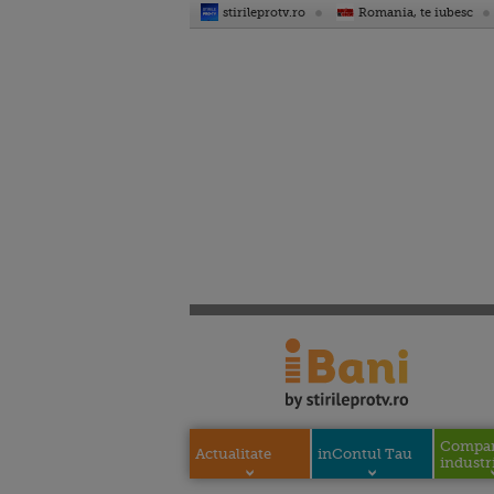
stirileprotv.ro
Romania, te iubesc
Compani
Actualitate
inContul Tau
industri