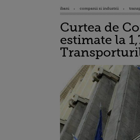
ibani
companii si industrii
trans
Curtea de Con
estimate la 1,
Transporturil