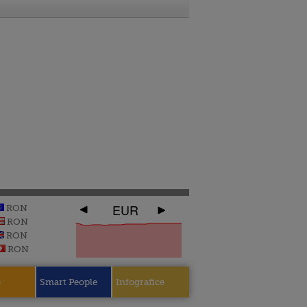
EUR
RON
RON
RON
RON
e
Smart People
Infografice