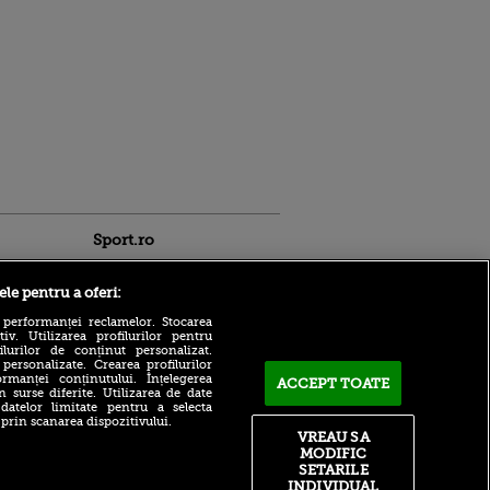
Sport.ro
ele pentru a oferi:
 performanței reclamelor. Stocarea
v. Utilizarea profilurilor pentru
ilurilor de conținut personalizat.
 personalizate. Crearea profilurilor
rmanței conținutului. Înțelegerea
ACCEPT TOATE
Gigi Becali, replică ironică
n surse diferite. Utilizarea de date
pentru Mihai Stoica cu
ntru
 datelor limitate pentru a selecta
privire la un titular de la
ita lui,
 prin scanarea dispozitivului.
FCSB: „Chiar mă gândesc de
t tată!
VREAU SA
acum”
MODIFIC
, Adela
SETARILE
De nicăieri! Dezvăluire
rol
INDIVIDUAL