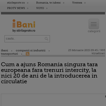
stirileprotv.ro
Romania, te iubesc
Vremea
PROTV NEWS
VOYO
ibani
companii si industrii
23 februarie 2015 09:45 / 993
vizualizari
transporturi
Cum a ajuns Romania singura tara
europeana fara trenuri intercity, la
nici 20 de ani de la introducerea in
circulatie