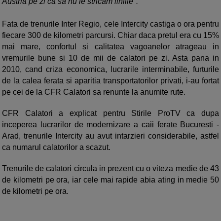
Austria pe zi ca sa nu le stricam liniile".
Fata de trenurile Inter Regio, cele Intercity castiga o ora pentru
fiecare 300 de kilometri parcursi. Chiar daca pretul era cu 15%
mai mare, confortul si calitatea vagoanelor atrageau in
vremurile bune si 10 de mii de calatori pe zi. Asta pana in
2010, cand criza economica, lucrarile interminabile, furturile
de la calea ferata si aparitia transportatorilor privati, i-au fortat
pe cei de la CFR Calatori sa renunte la anumite rute.
CFR Calatori a explicat pentru Stirile ProTV ca dupa
inceperea lucrarilor de modernizare a caii ferate Bucuresti -
Arad, trenurile Intercity au avut intarzieri considerabile, astfel
ca numarul calatorilor a scazut.
Trenurile de calatori circula in prezent cu o viteza medie de 43
de kilometri pe ora, iar cele mai rapide abia ating in medie 50
de kilometri pe ora.