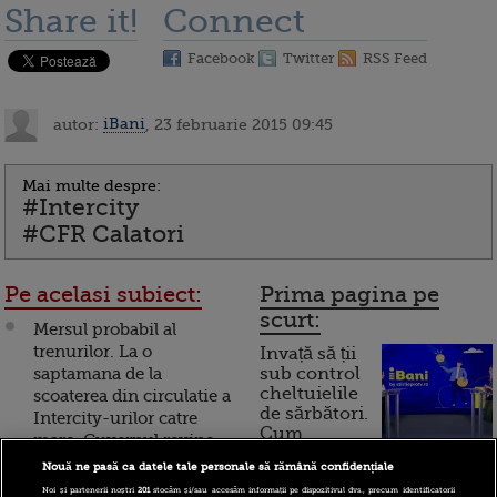
Share it!
Connect
Facebook
Twitter
RSS Feed
autor:
iBani
, 23 februarie 2015 09:45
Mai multe despre:
#Intercity
#CFR Calatori
Pe acelasi subiect:
Prima pagina pe
scurt:
Mersul probabil al
trenurilor. La o
Invață să ții
saptamana de la
sub control
cheltuielile
scoaterea din circulatie a
de sărbători.
Intercity-urilor catre
Cum
mare, Guvernul revine
asupra deciziei
Nouă ne pasă ca datele tale personale să rămână confidențiale
funcționează cardul de
cumpărături
Noi și partenerii noștri
201
stocăm și/sau accesăm informații pe dispozitivul dvs., precum identificatorii