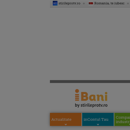
stirileprotv.ro
Romania, te iubesc
Compani
Actualitate
inContul Tau
industri