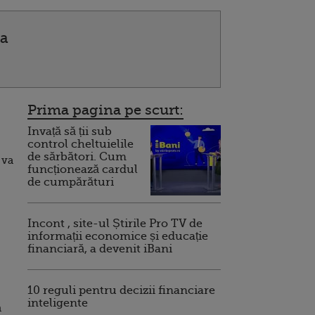
va
Prima pagina pe scurt:
Invață să ții sub
control cheltuielile
de sărbători. Cum
 va
funcționează cardul
de cumpărături
Incont , site-ul Știrile Pro TV de
informații economice și educație
financiară, a devenit iBani
10 reguli pentru decizii financiare
inteligente
n