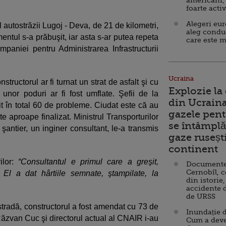
americani,
foarte acti
Alegeri eu
l autostrăzii Lugoj - Deva, de 21 de kilometri,
aleg condu
entul s-a prăbuşit, iar asta s-ar putea repeta
care este m
aniei pentru Administrarea Infrastructurii
Ucraina
onstructorul ar fi turnat un strat de asfalt şi cu
Explozie la
l unor poduri ar fi fost umflate. Şefii de la
din Ucraina
rit în total 60 de probleme. Ciudat este că au
gazele pent
e aproape finalizat. Ministrul Transporturilor
se întâmplă 
şantier, un inginer consultant, le-a transmis
gaze ruseșt
continent
ilor:
“Consultantul e primul care a greşit,
Documente d
Cernobîl, c
 El a dat hârtiile semnate, ştampilate, la
din istorie,
accidente 
de URSS
tradă, constructorul a fost amendat cu 73 de
Inundație d
 Răzvan Cuc şi directorul actual al CNAIR i-au
Cum a deve