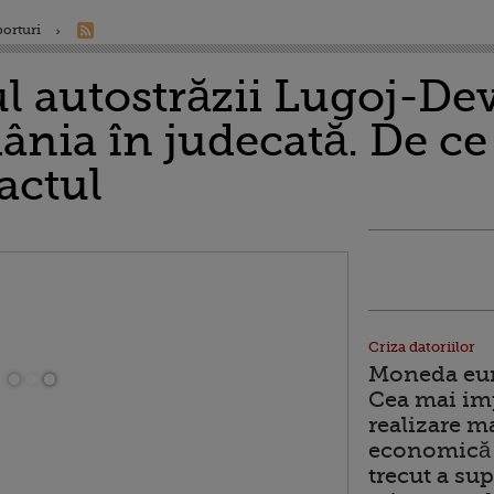
porturi
l autostrăzii Lugoj-De
nia în judecată. De ce a
actul
Criza datoriilor
Moneda euro
Cea mai im
realizare m
economică 
trecut a sup