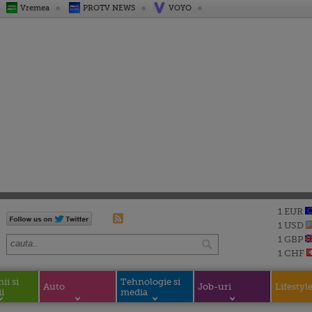
Vremea
PROTV NEWS
VOYO
1 EUR
1 USD
1 GBP
1 CHF
i si
Tehnologie si
Auto
Job-uri
Lifestyl
i
media