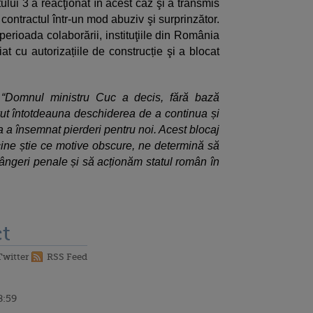
tului 3 a reacţionat în acest caz şi a transmis
t contractul într-un mod abuziv şi surprinzător.
perioada colaborării, instituţiile din România
at cu autorizațiile de construcție şi a blocat
“Domnul ministru Cuc a decis, fără bază
avut întotdeauna deschiderea de a continua și
ta a însemnat pierderi pentru noi. Acest blocaj
 cine știe ce motive obscure, ne determină să
ângeri penale și să acționăm statul român în
t
Twitter
RSS Feed
8:59