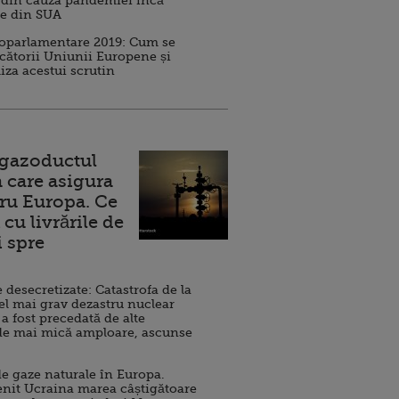
 din cauza pandemiei încă
ve din SUA
roparlamentare 2019: Cum se
cătorii Uniunii Europene și
iza acestui scrutin
 gazoductul
 care asigura
ru Europa. Ce
cu livrările de
i spre
esecretizate: Catastrofa de la
el mai grav dezastru nuclear
 a fost precedată de alte
de mai mică amploare, ascunse
e gaze naturale în Europa.
nit Ucraina marea câștigătoare