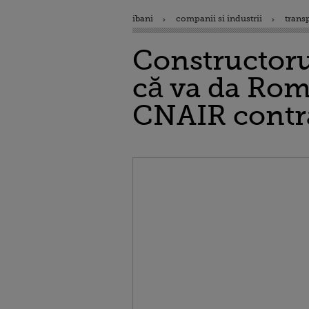
ibani
companii si industrii
trans
Constructoru
că va da Româ
CNAIR contr