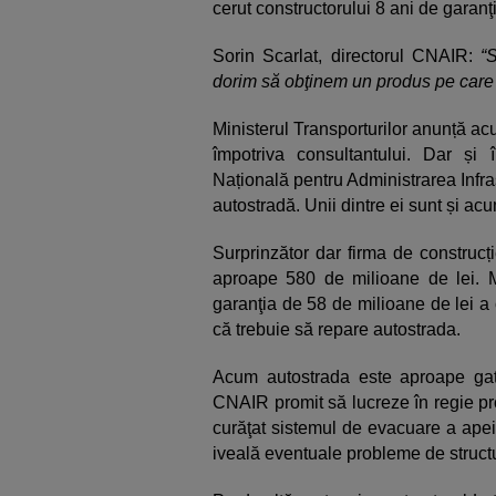
cerut constructorului 8 ani de garanţi
Sorin Scarlat, directorul CNAIR:
“
dorim să obţinem un produs pe care l-
Ministerul Transporturilor anunță ac
împotriva consultantului. Dar și
Națională pentru Administrarea Infras
autostradă. Unii dintre ei sunt și ac
Surprinzător dar firma de construcți
aproape 580 de milioane de lei. Mi
garanţia de 58 de milioane de lei a 
că trebuie să repare autostrada.
Acum autostrada este aproape gata
CNAIR promit să lucreze în regie pr
curăţat sistemul de evacuare a apei
iveală eventuale probleme de struct