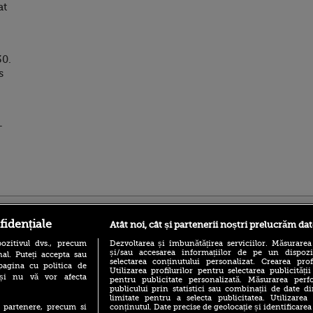
at
30.
s
-
ro
foodstory.ro
Procinema.ro
fidențiale
Atât noi, cât și partenerii noștri prelucrăm dat
ozitivul dvs., precum
Dezvoltarea și îmbunătățirea serviciilor. Măsurarea
și/sau accesarea informațiilor de pe un dispoziti
al. Puteți accepta sau
selectarea conținutului personalizat. Crearea prof
pagina cu politica de
Utilizarea profilurilor pentru selectarea publicității
i și nu vă vor afecta
pentru publicitate personalizată. Măsurarea perfo
publicului prin statistici sau combinații de date di
limitate pentru a selecta publicitatea. Utilizarea
conținutul. Date precise de geolocație și identificarea
te partenere, precum si