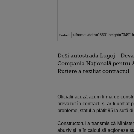
Embed:
Deși autostrada Lugoj - Deva 
Compania Națională pentru A
Rutiere a reziliat contractul.
Oficialii acuză acum firma de constru
prevăzut în contract, și ar fi umflat 
probleme, statul a plătit 95 la sută d
Constructorul a transmis că Ministeru
abuziv şi ia în calcul să acţioneze s