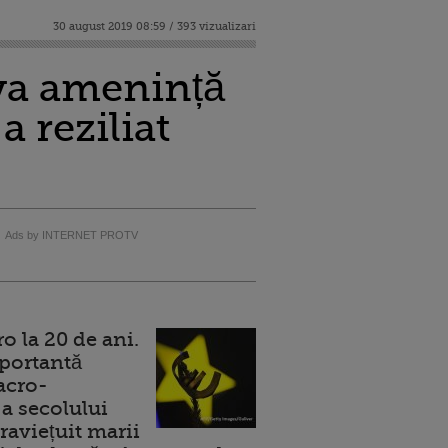
30 august 2019 08:59 / 393 vizualizari
va amenință
 reziliat
Ads by INTERNET PROTV
 la 20 de ani.
portantă
acro-
a secolului
raviețuit marii