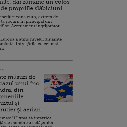
ale, dar rămâne un colos
de propriile slăbiciuni
repetiție: zona euro, extrem de
 la șocuri, în principal din
iilor. Avertisment îngrijorător
Europa a atins nivelul dinainte
omânia, între țările cu cei mai
eri
na
ște măsuri de
 cazul unui ”no
ndra, din
Domeniile
uitul şi
rutier şi aerian
imes: UE vrea să interzică
 țările membre a cetăţenilor