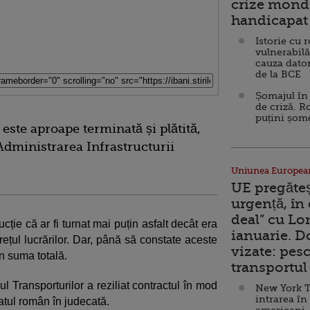
crize mondi
handicapat 
Istorie cu 
vulnerabilă
cauza dator
de la BCE
Șomajul în 
de criză. R
puțini șom
este aproape terminată și plătită,
dministrarea Infrastructurii
Uniunea Europea
UE pregăte
urgență, în
deal” cu Lo
cție că ar fi turnat mai puțin asfalt decât era
ianuarie. 
prețul lucrărilor. Dar, până să constate aceste
vizate: pesc
in suma totală.
transportul 
l Transporturilor a reziliat contractul în mod
New York T
intrarea în
tatul român în judecată.