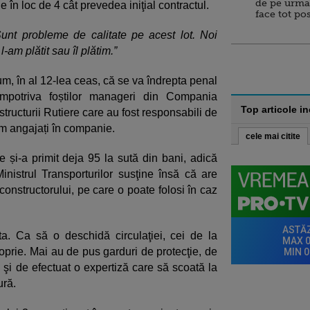
de pe urma
e în loc de 4 cât prevedea iniţial contractul.
face tot po
Sunt probleme de calitate pe acest lot. Noi
am plătit sau îl plătim.”
um, în al 12-lea ceas, că se va îndrepta penal
 împotriva foștilor manageri din Compania
Top articole i
tructurii Rutiere care au fost responsabili de
um angajați în companie.
cele mai citite
e și-a primit deja 95 la sută din bani, adică
nistrul Transporturilor susţine însă că are
constructorului, pe care o poate folosi în caz
. Ca să o deschidă circulaţiei, cei de la
oprie. Mai au de pus garduri de protecţie, de
 şi de efectuat o expertiză care să scoată la
ură.