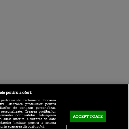
Sport.ro
ele pentru a oferi:
 performanței reclamelor. Stocarea
v. Utilizarea profilurilor pentru
ilurilor de conținut personalizat.
 personalizate. Crearea profilurilor
rmanței conținutului. Înțelegerea
ACCEPT TOATE
n surse diferite. Utilizarea de date
 datelor limitate pentru a selecta
Ajax Amsterdam -
 prin scanarea dispozitivului.
Shelbourne în Conference