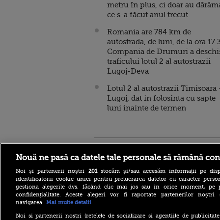
metru în plus, ci doar au dărâm
ce s-a făcut anul trecut
Romania are 784 km de
autostrada, de luni, de la ora 17.
Compania de Drumuri a deschi
traficului lotul 2 al autostrazii
Lugoj-Deva
Lotul 2 al autostrazii Timisoara 
Lugoj, dat in folosinta cu sapte
luni inainte de termen
Stirileprotv.ro
ilike-it.
Nouă ne pasă ca datele tale personale să rămână con
Noi și partenerii noștri
201
stocăm și/sau accesăm informații pe disp
identificatorii cookie unici pentru prelucrarea datelor cu caracter person
gestiona alegerile dvs. făcând clic mai jos sau în orice moment, pe 
confidențialitate. Aceste alegeri vor fi raportate partenerilor noștr
navigarea.
Mai multe detalii
Răsturnare de situație în
cazul avionului cargo
Noi si partenerii nostri (retelele de socializare si agentiile de publicita