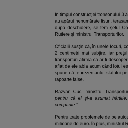
În timpul construcţiei tronsonului 3 a
au apărut nenumărate fisuri, terasam
după deschidere, se tem şeful Comp
Rutiere şi ministrul Transporturilor.
Oficialii susţin că, în unele locuri, c
2 centimetri mai subţire, iar preţu
transporturi afirmă că ar fi descope
aflat de ele abia acum când lotul est
spune că reprezentantul statului pe 
rapoarte false.
Răzvan Cuc, ministrul Transportur
pentru că el şi-a asumat hârtiile.
companie.”
Pentru toate problemele de pe autos
milioane de euro. În plus, ministrul