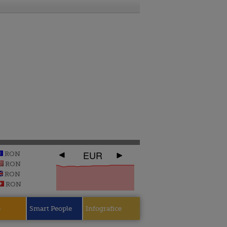
EUR
RON
RON
RON
RON
e
Smart People
Infografice