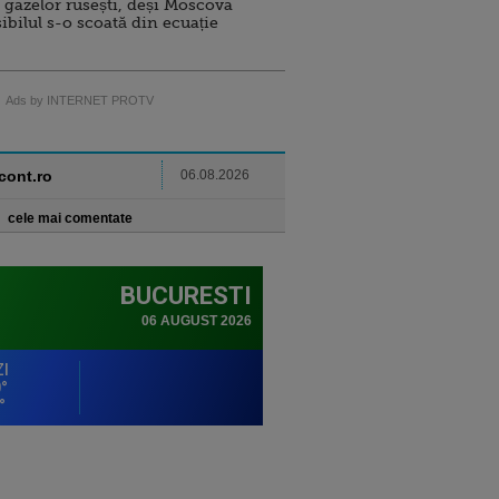
 gazelor rusești, deși Moscova
sibilul s-o scoată din ecuație
Ads by INTERNET PROTV
ncont.ro
06.08.2026
cele mai comentate