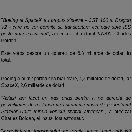
"
Boeing si SpaceX au propus sisteme - CST 100 si Dragon
V2 - care ne vor permite sa transportam echipaje spre ISS
peste doar cativa ani"
, a declarat directorul
NASA
, Charles
Bolden.
Este vorba despre un contract de 6,8 miliarde de dolari in
total.
Boeing a primit partea cea mai mare, 4,2 miliarde de dolari, iar
SpaceX, 2,6 miliarde de dolari.
"Astazi am facut un pas urias pentru a ne apropia de
posibilitatea de a-i lansa pe astronautii nostri de pe teritoriul
Statelor Unite intr-un vehicul spatial american",
a precizat
Charles Bolden, el insusi fost astronaut.
"
Incredintarea transportului pe orbita joasa unei industrii