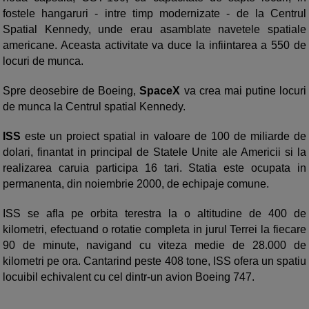
fostele hangaruri - intre timp modernizate - de la Centrul
Spatial Kennedy, unde erau asamblate navetele spatiale
americane. Aceasta activitate va duce la infiintarea a 550 de
locuri de munca.
Spre deosebire de Boeing,
SpaceX
va crea mai putine locuri
de munca la Centrul spatial Kennedy.
ISS
este un proiect spatial in valoare de 100 de miliarde de
dolari, finantat in principal de Statele Unite ale Americii si la
realizarea caruia participa 16 tari. Statia este ocupata in
permanenta, din noiembrie 2000, de echipaje comune.
ISS se afla pe orbita terestra la o altitudine de 400 de
kilometri, efectuand o rotatie completa in jurul Terrei la fiecare
90 de minute, navigand cu viteza medie de 28.000 de
kilometri pe ora. Cantarind peste 408 tone, ISS ofera un spatiu
locuibil echivalent cu cel dintr-un avion Boeing 747.