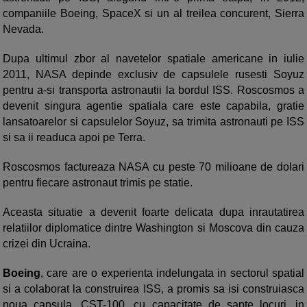
companiile Boeing, SpaceX si un al treilea concurent, Sierra
Nevada.
Dupa ultimul zbor al navetelor spatiale americane in iulie
2011, NASA depinde exclusiv de capsulele rusesti Soyuz
pentru a-si transporta astronautii la bordul ISS. Roscosmos a
devenit singura agentie spatiala care este capabila, gratie
lansatoarelor si capsulelor Soyuz, sa trimita astronauti pe ISS
si sa ii readuca apoi pe Terra.
Roscosmos factureaza NASA cu peste 70 milioane de dolari
pentru fiecare astronaut trimis pe statie.
Aceasta situatie a devenit foarte delicata dupa inrautatirea
relatiilor diplomatice dintre Washington si Moscova din cauza
crizei din Ucraina.
Boeing
, care are o experienta indelungata in sectorul spatial
si a colaborat la construirea ISS, a promis sa isi construiasca
noua capsula, CST-100, cu capacitate de sapte locuri, in