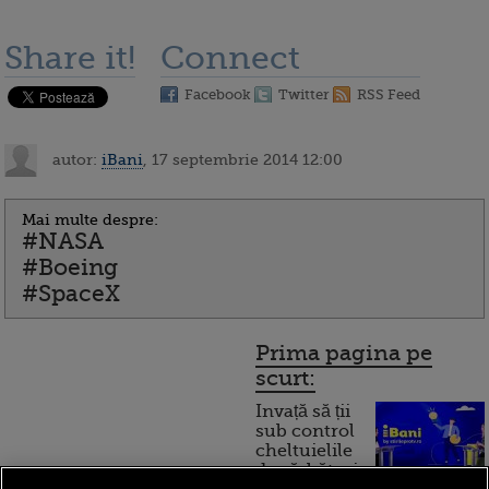
Share it!
Connect
Facebook
Twitter
RSS Feed
autor:
iBani
, 17 septembrie 2014 12:00
Mai multe despre:
#NASA
#Boeing
#SpaceX
Prima pagina pe
scurt:
Invață să ții
sub control
cheltuielile
de sărbători.