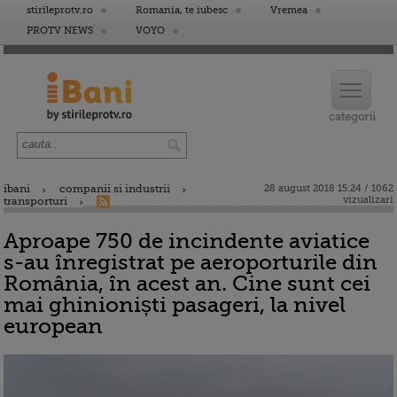
stirileprotv.ro
Romania, te iubesc
Vremea
PROTV NEWS
VOYO
ibani
companii si industrii
28 august 2018 15:24 / 1062
vizualizari
transporturi
Aproape 750 de incindente aviatice
s-au înregistrat pe aeroporturile din
România, în acest an. Cine sunt cei
mai ghinioniști pasageri, la nivel
european