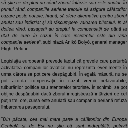
să ştie ce drepturi au când zborul întârzie sau este anulat. În
primul rând, companiile aeriene trebuie să asigure călătorilor
cazare peste noapte, hrană, să ofere alternative pentru zborul
anulat sau întârziat şi să răscumpere valoarea biletului. În al
doilea rând, pasagerii au dreptul la compensaţii de până la
600 de euro în cazul în care incidentul este din vina
companiei aeriene
“, subliniază Anikó Bolyó, general manager
Flight Refund.
Legislaţia europeană prevede faptul că grevele care perturbă
activitatea companiilor aviatice nu reprezintă evenimente în
urma cărora se pot cere despăgubiri. În egală măsură, nu se
pot acorda compensaţii în cazul vremii nefavorabile,
tulburărilor politice sau atentatelor teroriste. În schimb, se pot
obţine despăgubiri dacă zborul înregistrează întârzieri de cel
puţin trei ore, cursa este anulată sau compania aeriană refuză
îmbarcarea pasagerului.
"
Din păcate, cea mai mare parte a călătorilor din Europa
Centrală şi de Est nu ştiu că sunt îndreptăţiţi, potrivit