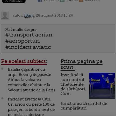
autor:
iBani
, 28 august 2018 15:24
Mai multe despre:
#transport aerian
#aeroporturi
#incident aviatic
Pe acelasi subiect:
Prima pagina pe
scurt:
Batalia gigantilor cu
aripi. Boeing depaseste
Invață să ții
Airbus la valoarea
sub control
cheltuielile
comenzilor obtinute la
de sărbători.
Salonul aviatic de la Paris
Cum
Incident aviatic la Cluj.
funcționează cardul de
Un avion cu peste 100 de
cumpărături
pasageri la bord a iesit de
pe pista la aterizare