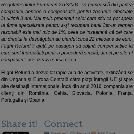
Regulamentului European 216/2004, să primească din partea
companiei aeriene o compensaţie pentru zborurile efectuate
în ultimii 3 ani. Mai mult, procentul celor care ştiu că pot apela
la firme specializate pentru a-şi recupera banii într-un termen
rezonabil este mai mic de 1%, ceea ce înseamnă că cei care
au dreptul la despăgubiri au pierdut circa 22 milioane de euro.
Flight Refund îi ajută pe pasageri să obţină compensaţiile la
care sunt îndreptăţiţi printr-o procedură simplă, direct pe site-ul
companiei"
, precizează sursa citată.
Flight Refund a dezvoltat rapid aria de activitate, extinzând-se
din Ungaria şi Europa Centrală către piaţa întregii UE şi spre
alte destinaţii internaţionale. Încă din anul 2016, compania are
clienţi din România, Cehia, Slovacia, Polonia, Franţa,
Portugalia şi Spania.
Share it!
Connect
Facebook
Twitter
RSS Feed