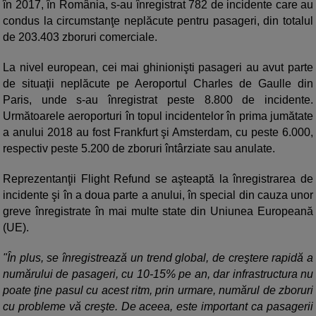
în 2017, în România, s-au înregistrat 782 de incidente care au
condus la circumstanţe neplăcute pentru pasageri, din totalul
de 203.403 zboruri comerciale.
La nivel european, cei mai ghinionişti pasageri au avut parte
de situaţii neplăcute pe Aeroportul Charles de Gaulle din
Paris, unde s-au înregistrat peste 8.800 de incidente.
Următoarele aeroporturi în topul incidentelor în prima jumătate
a anului 2018 au fost Frankfurt şi Amsterdam, cu peste 6.000,
respectiv peste 5.200 de zboruri întârziate sau anulate.
Reprezentanţii Flight Refund se aşteaptă la înregistrarea de
incidente şi în a doua parte a anului, în special din cauza unor
greve înregistrate în mai multe state din Uniunea Europeană
(UE).
"În plus, se înregistrează un trend global, de creştere rapidă a
numărului de pasageri, cu 10-15% pe an, dar infrastructura nu
poate ţine pasul cu acest ritm, prin urmare, numărul de zboruri
cu probleme vă creşte. De aceea, este important ca pasagerii