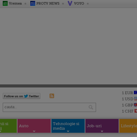
Vremea
PROTV NEWS
VOYO
1 EUR
1 USD
1 GBP
1 CHF
i si
Tehnologie si
Auto
Job-uri
Lifestyl
i
media