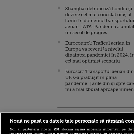
Shanghai detronează Londra și
devine cel mai conectat oraş al
lumii în domeniul transportulu
aerian. IATA: Pandemia a anula
un secol de progres
Eurocontrol: Traficul aerian în
Europa va reveni la nivelul
dinaintea pandemiei în 2024, î
cel mai optimist scenariu
Eurostat: Transportul aerian din
UE s-a prăbușit în plină
pandemie. Țările din și spre car
nu a mai zburat aproape nimen
Stirileprotv.ro
ilike-it.
Nouă ne pasă ca datele tale personale să rămână con
Noi și partenerii noștri
201
stocăm și/sau accesăm informații pe disp