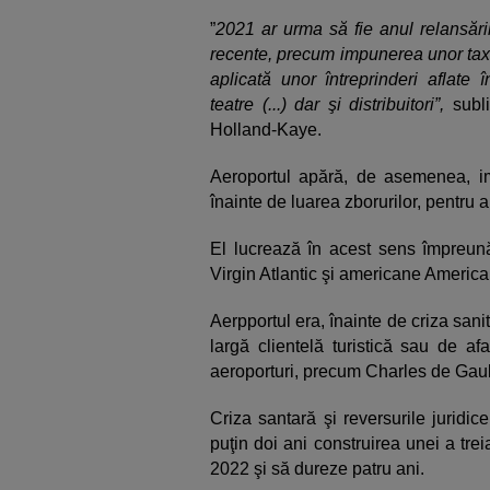
”
2021 ar urma să fie anul relansări
recente, precum impunerea unor taxe t
aplicată unor întreprinderi aflate 
teatre (...) dar şi distribuitori”,
subli
Holland-Kaye.
Aeroportul apără, de asemenea, im
înainte de luarea zborurilor, pentru 
El lucrează în acest sens împreună
Virgin Atlantic şi americane American
Aerpportul era, înainte de criza sa
largă clientelă turistică sau de af
aeroporturi, precum Charles de Gaul
Criza santară şi reversurile juridi
puţin doi ani construirea unei a trei
2022 şi să dureze patru ani.