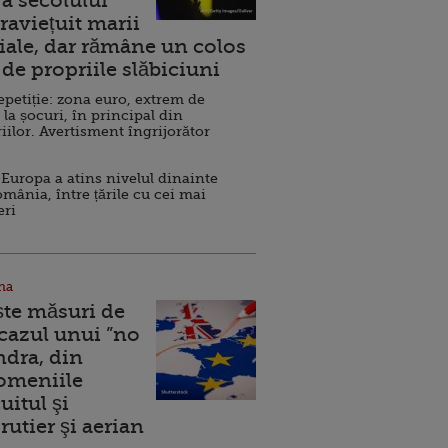
a secolului
raviețuit marii
ale, dar rămâne un colos
de propriile slăbiciuni
repetiție: zona euro, extrem de
 la șocuri, în principal din
iilor. Avertisment îngrijorător
Europa a atins nivelul dinainte
omânia, între țările cu cei mai
eri
na
ște măsuri de
 cazul unui ”no
ndra, din
Domeniile
uitul şi
rutier şi aerian