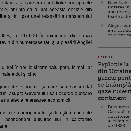
New York T
britanică şi care era unul dintre principalele
intrarea în
mie, anunţă că a luat această decizie din
americani,
or şi în lipsa unei relansări a transportului
foarte acti
Alegeri eu
aleg condu
care este m
 88%, la 747.000 în noiembrie, din cauza
revin din numeroase ţări şi a plasării Angliei
Ucraina
Explozie la
 trei în aprilie şi terminalul patru în mai, iar
din Ucraina
inalele doi şi cinci.
gazele pent
se întâmplă 
ogram de economii şi care şi-a suspendat
gaze ruseșt
resuni asupra Guvernului să-i acorde ajutoare
continent
i a nu afecta relansarea economică.
Documente d
Cernobîl, c
de taxe a aeroporturlor şi doreşte ca puterile
din istorie,
abandonării duty-free-ului în călătoriile
accidente 
de URSS
arie.