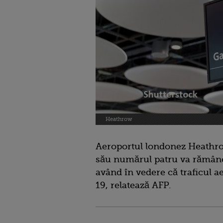
Heathrow
Aeroportul londonez Heathrow
său numărul patru va rămâne 
având în vedere că traficul a
19, relatează AFP.