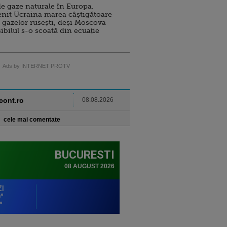
e gaze naturale în Europa.
nit Ucraina marea câștigătoare
 gazelor rusești, deși Moscova
sibilul s-o scoată din ecuație
Ads by INTERNET PROTV
ncont.ro
08.08.2026
cele mai comentate