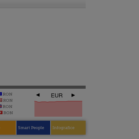
EUR
RON
RON
RON
RON
e
Smart People
Infografice