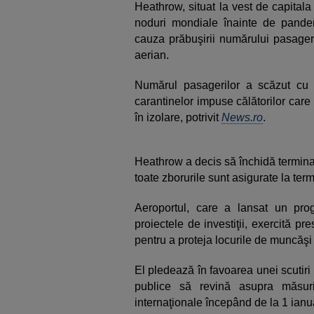
Heathrow, situat la vest de capitala 
noduri mondiale înainte de pande
cauza prăbuşirii numărului pasageril
aerian.
Numărul pasagerilor a scăzut cu
carantinelor impuse călătorilor care 
în izolare, potrivit
News.ro
.
Heathrow a decis să închidă terminalul
toate zborurile sunt asigurate la term
Aeroportul, care a lansat un pr
proiectele de investiţii, exercită p
pentru a proteja locurile de muncăş
El pledează în favoarea unei scutiri 
publice să revină asupra măsurii 
internaţionale începând de la 1 ianu