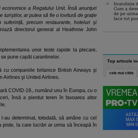
Inundație d
i economice a Regatului Unit. Însă anunţuri
Cum a deve
de pe urma
uriştilor, ar putea să fie o lovitură de graţie
face tot po
în suferinţă, precum restaurante, hoteluri şi
niază directorul general al Heathrow John
plementarea unor teste rapide la plecare,
a se pune capăt carantinelor.
Top articole i
 cu companiile britanice British Airways şi
cele mai citite
 Airlines şi United Airlines.
nitară COVID-19., numărul unu în Europa, cu o
aceri, însă a pierdut teren în favoarea altor
le.
ce l-au determinat, totodată, să amâne cu cel
a piste, la care lucrări ar urma să înceapă în