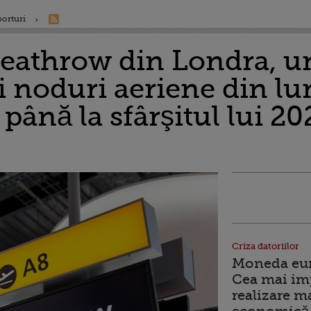
porturi
eathrow din Londra, un
i noduri aeriene din lu
până la sfârşitul lui 202
Criza datoriilor
Moneda euro
Cea mai im
realizare m