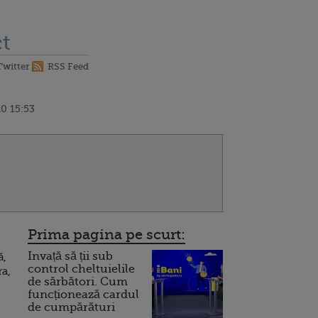
t
Twitter
RSS Feed
0 15:53
Prima pagina pe scurt:
Invață să ții sub
ă,
control cheltuielile
ra,
de sărbători. Cum
funcționează cardul
de cumpărături