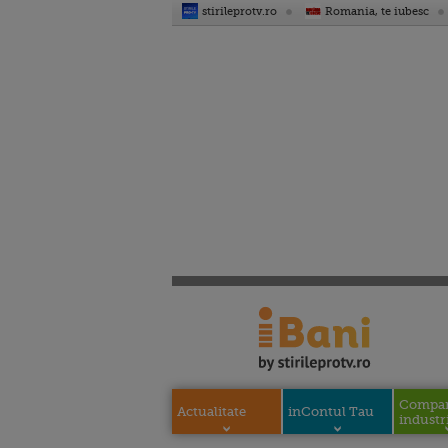
stirileprotv.ro
Romania, te iubesc
Compani
Actualitate
inContul Tau
industri