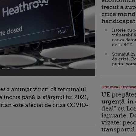
economică 
trecut a sup
crize mondi
handicapat 
Istorie cu 
vulnerabilă
cauza dator
de la BCE
Șomajul în 
de criză. R
puțini șom
Uniunea Europea
 a anunţat vineri că terminalul
UE pregăte
închis până la sfârşitul lui 2021,
urgență, în
erian este afectat de criza COVID-
deal” cu Lo
ianuarie. 
vizate: pesc
transportul 