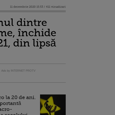
11 decembrie 2020 15:53 / 411 vizualizari
ul dintre
me, închide
1, din lipsă
Ads by INTERNET PROTV
 la 20 de ani.
portantă
acro-