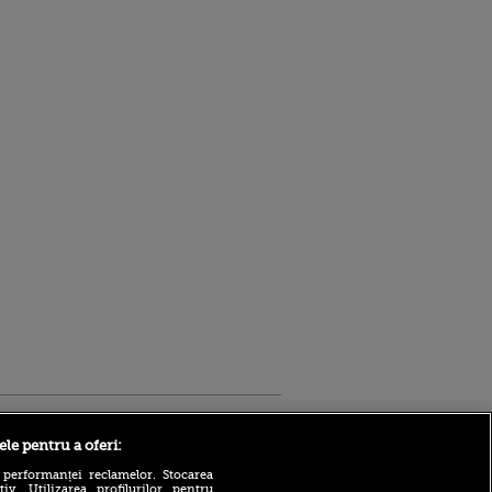
Sport.ro
ele pentru a oferi:
 performanței reclamelor. Stocarea
v. Utilizarea profilurilor pentru