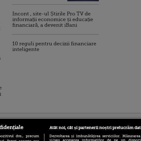
Incont , site-ul Știrile Pro TV de
informații economice și educație
i
financiară, a devenit iBani
t
10 reguli pentru decizii financiare
inteligente
n
e
i
ro
foodstory.ro
Procinema.ro
fidențiale
Atât noi, cât și partenerii noștri prelucrăm dat
ozitivul dvs., precum
Dezvoltarea și îmbunătățirea serviciilor. Măsurarea
și/sau accesarea informațiilor de pe un dispoziti