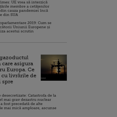
imes: UE vrea să interzică
 țările membre a cetăţenilor
 din cauza pandemiei încă
ve din SUA
roparlamentare 2019: Cum se
cătorii Uniunii Europene și
iza acestui scrutin
 gazoductul
 care asigura
ru Europa. Ce
cu livrările de
i spre
esecretizate: Catastrofa de la
el mai grav dezastru nuclear
 a fost precedată de alte
de mai mică amploare, ascunse