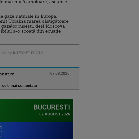
de mai mică amploare, ascunse
e gaze naturale în Europa.
nit Ucraina marea câștigătoare
 gazelor rusești, deși Moscova
sibilul s-o scoată din ecuație
Ads by INTERNET PROTV
ncont.ro
07.08.2026
cele mai comentate