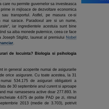
ila care nu permite guvernelor sa investeasca
or prime in mijloace de dezvoltare economica
 sau transportul. Astfel, pe masura ce-si
in mai sarace. Paradoxul are si un nume,
rale“, iar ingredientele acestuia sunt bine
 tind sa aiba monede puternice, ceea ce face
a Joseph Stiglitz, laureat al premiului
Nobel
inanciar
.
ari de locuinta? Biologia si psihologia
 in general acoperite numai de asigurarile
u de orice asigurare. Cu toate acestea, la 31
numai 534.175 de asigurari obligatorii a
% fata de 30 septembrie anul curent si aproape
and mai ramasesera active doar 277.893. In
incheiate 4.675 de polite PAD pe zi, ritmul
 septembrie 2013 (medie de 3.703), potrivit