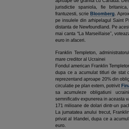
aproape de granita cu Canada. Desi d
jurisdictie spaniola, fie britanic
frantuzesti, scrie
Bloomberg
. Apro
pe insulele din arhipelagul Saint P
distanta de Newfoundland. Pe acest t
mai canta “La Marseillaise", voteaza
euro in afaceri.
Franklin Templeton, administratoru
mare creditor al Ucrainei
Fondul american Franklin Templeton 
dupa ce a acumulat titluri de stat 
reprezentand aproape 20% din obliga
circulatie pe plan extern, potrivit
Fin
sa acumuleze obligatiuni ucrai
semnificativ expunerea in aceasta vara
171 milioane de dolari dintr-un pac
La jumatatea anului trecut, Frankl
privat al Irlandei, dupa ce a acumula
euro.