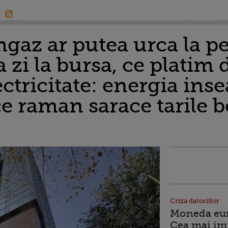
gaz ar putea urca la pe
 zi la bursa, ce platim d
ectricitate: energia in
ce raman sarace tarile 
Criza datoriilor
Moneda euro
Cea mai im