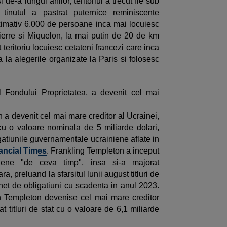
e-a lungul anilor, teritoriul a trecut fie sub
a, tinutul a pastrat puternice reminiscente
ximativ 6.000 de persoane inca mai locuiesc
ierre si Miquelon, la mai putin de 20 de km
eritoriu locuiesc cetateni francezi care inca
 la alegerile organizate la Paris si folosesc
l Fondului Proprietatea, a devenit cel mai
a devenit cel mai mare creditor al Ucrainei,
cu o valoare nominala de 5 miliarde dolari,
tiunile guvernamentale ucrainiene aflate in
ancial Times
. Frankling Templeton a inceput
niene "de ceva timp", insa si-a majorat
, preluand la sfarsitul lunii august titluri de
het de obligatiuni cu scadenta in anul 2023.
in Templeton devenise cel mai mare creditor
t titluri de stat cu o valoare de 6,1 miliarde