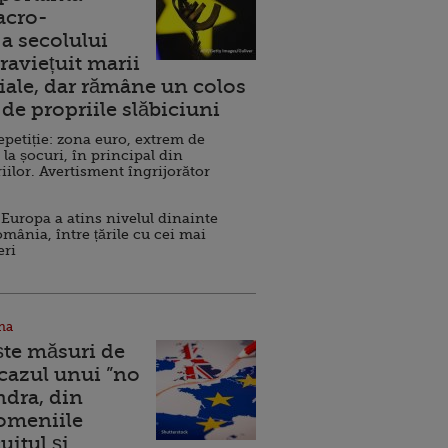
acro-
a secolului
raviețuit marii
ale, dar rămâne un colos
de propriile slăbiciuni
repetiție: zona euro, extrem de
 la șocuri, în principal din
iilor. Avertisment îngrijorător
Europa a atins nivelul dinainte
omânia, între țările cu cei mai
eri
na
ște măsuri de
 cazul unui ”no
ndra, din
Domeniile
uitul şi