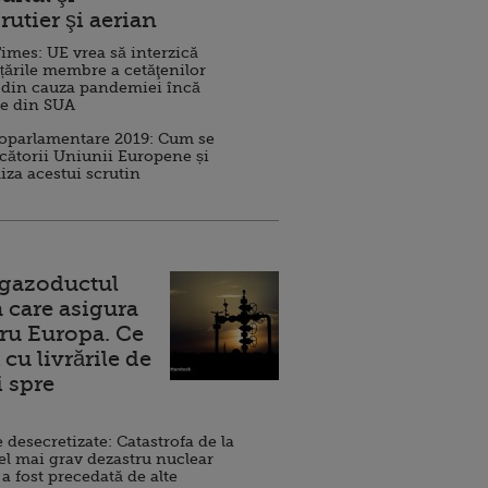
rutier şi aerian
imes: UE vrea să interzică
 țările membre a cetăţenilor
 din cauza pandemiei încă
ve din SUA
roparlamentare 2019: Cum se
cătorii Uniunii Europene și
iza acestui scrutin
 gazoductul
 care asigura
ru Europa. Ce
cu livrările de
i spre
esecretizate: Catastrofa de la
el mai grav dezastru nuclear
 a fost precedată de alte