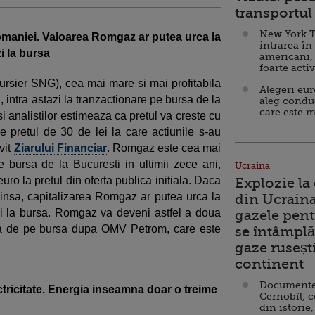
transportul 
New York T
Romaniei. Valoarea Romgaz ar putea urca la
intrarea în
i la bursa
americani,
foarte acti
rsier SNG), cea mai mare si mai profitabila
Alegeri eu
 intra astazi la tranzactionare pe bursa de la
aleg condu
care este m
si analistilor estimeaza ca pretul va creste cu
 pretul de 30 de lei la care actiunile s-au
ivit
Ziarului Financiar
. Romgaz este cea mai
bursa de la Bucuresti in ultimii zece ani,
Ucraina
ro la pretul din oferta publica initiala. Daca
Explozie la
i insa, capitalizarea Romgaz ar putea urca la
din Ucraina
zi la bursa. Romgaz va deveni astfel a doua
gazele pent
a de pe bursa dupa OMV Petrom, care este
se întâmplă 
gaze ruseșt
continent
Documente d
ectricitate. Energia inseamna doar o treime
Cernobîl, c
din istorie,