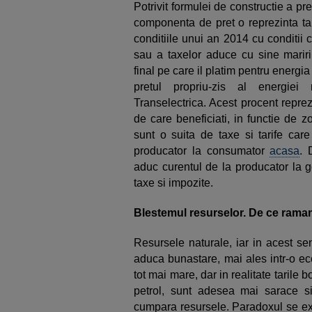
Potrivit formulei de constructie a pre
componenta de pret o reprezinta tari
conditiile unui an 2014 cu conditii c
sau a taxelor aduce cu sine mariri
final pe care il platim pentru energi
pretul propriu-zis al energiei 
Transelectrica. Acest procent repre
de care beneficiati, in functie de 
sunt o suita de taxe si tarife care
producator la consumator
acasa
. 
aduc curentul de la producator la go
taxe si impozite.
Blestemul resurselor. De ce raman
Resursele naturale, iar in acest se
aduca bunastare, mai ales intr-o e
tot mai mare, dar in realitate tarile 
petrol, sunt adesea mai sarace s
cumpara resursele. Paradoxul se expl