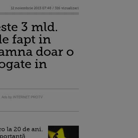
12 noiembrie 2013 07:48 / 316 vizualizari
ste 3 mld.
e fapt in
seamna doar o
bogate in
Ads by INTERNET PROTV
 la 20 de ani.
portantă