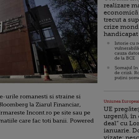
realizare m
economică 
trecut a sup
crize mondi
handicapat 
Istorie cu 
vulnerabilă
cauza dator
de la BCE
Șomajul în 
de criză. R
puțini șom
e-urile romanesti si straine si
Uniunea Europea
 Bloomberg la Ziarul Financiar,
UE pregăte
rmareste Incont.ro pe site sau pe
urgență, în
tiile care fac toti banii. Powered
deal” cu Lo
ianuarie. 
vizate: pesc