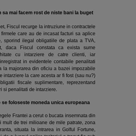
m sa mai facem rost de niste bani la buget
et, Fiscul recurge la intruziune in contractele
d firmele care au de incasat facturi sa aplice
re, sporind ilegal obligatiile de plata a TVA,
t, daca Fiscul constata ca exista sume
tate cu intarziere de catre clienti, iar
inregistrat in evidentele contabile penalitati
a la majorarea din oficiu a bazei impozabile
intarziere la care acesta ar fi fost (sau nu?)
 obligatii fiscale suplimentare, reprezentand
i si penalitati de intarziere.
re se foloseste moneda unica europeana
 regele Frantei a cerut o bucata insemnata din
i mult de trei milioane de mile patrate, zona
ta, situata la intrarea in Golful Fortune,