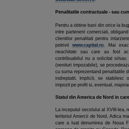
Penalitatile contractuale - sau cu
Pentru a obtine bani din orice la bug
intre partenerii comerciali, obligan
clientilor penalitati pentru intarzie
potrivit
www.capital.ro
. Mai exac
neachitate sau care au fost achi
contribuabilul nu a solicitat si/sau 
(venituri impozabile), se procedeaz
cu suma reprezentand penalitatile de 
indreptatit. Implicit, se stabilesc
impozit pe profit si, eventual, majorar
Statul din America de Nord in ca
La inceputul secolului al XVIII-lea,
teritoriul Amercii de Nord. Adica ma
care a luat denumirea de Noua Fran