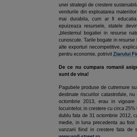
unei strategii de crestere sustenab
veniturile din exploatarea materiil
mai durabila, cum ar fi educatia
epuizeaza resursele, statele dev
„blestemul bogatiei in resurse natu
cunoscute. Tarile bogate in resurse
alte exporturi necompetitive, explic
pentru economie, potrivit
Ziarului F
De ce nu cumpara romanii asigur
sunt de vina!
Pagubele produse de cutremure sunt
destinate riscurilor catastrofale, n
octombrie 2013, erau in vigoare 
locuintelor, in crestere cu circa 25
dublu fata de 31 octombrie 2012, c
medie, in luna precedenta au fost 
vanzarii fiind in crestere fata de
www.wall-street.ro
.