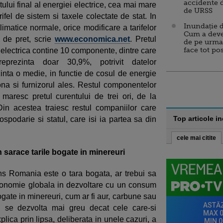
accidente 
tului final al energiei electrice, cea mai mare
de URSS
fel de sistem si taxele colectate de stat. In
Inundație d
limatice normale, orice modificare a tarifelor
Cum a deve
 de pret, scrie
www.economica.net
. Pretul
de pe urma
face tot po
a electrica contine 10 componente, dintre care
reprezinta doar 30,9%, potrivit datelor
zinta o medie, in functie de cosul de energie
zona si furnizorul ales. Restul componentelor
 maresc pretul curentului de trei ori, de la
Din acestea traiesc restul companiilor care
Top articole i
spodarie si statul, care isi ia partea sa din
cele mai citite
 sarace tarile bogate in minereuri
ns Romania este o tara bogata, ar trebui sa
conomie globala in dezvoltare cu un consum
bogate in minereuri, cum ar fi aur, carbune sau
i se dezvolta mai greu decat cele care-si
ica prin lipsa, deliberata in unele cazuri, a