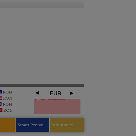
EUR
RON
RON
RON
RON
e
Smart People
Infografice