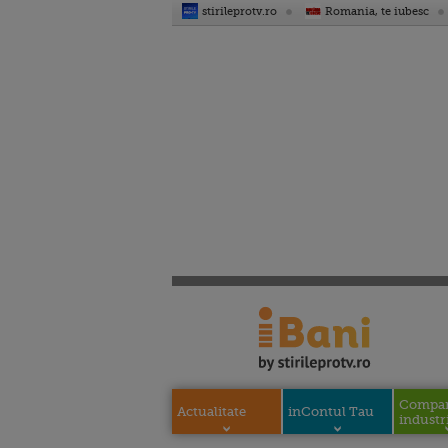
stirileprotv.ro
Romania, te iubesc
Compani
Actualitate
inContul Tau
industri