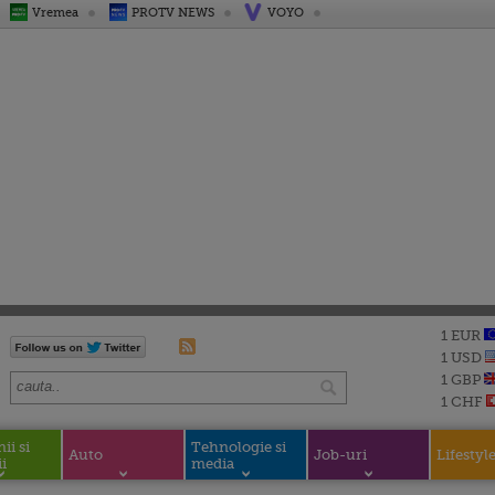
Vremea
PROTV NEWS
VOYO
1 EUR
1 USD
1 GBP
1 CHF
i si
Tehnologie si
Auto
Job-uri
Lifestyl
i
media