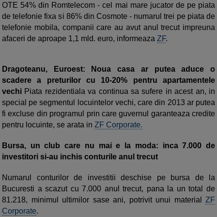
OTE 54% din Romtelecom - cel mai mare jucator de pe piata
de telefonie fixa si 86% din Cosmote - numarul trei pe piata de
telefonie mobila, companii care au avut anul trecut impreuna
afaceri de aproape 1,1 mld. euro, informeaza
ZF
.
Dragoteanu, Euroest: Noua casa ar putea aduce o
scadere a preturilor cu 10-20% pentru apartamentele
vechi
Piata rezidentiala va continua sa sufere in acest an, in
special pe segmentul locuintelor vechi, care din 2013 ar putea
fi excluse din programul prin care guvernul garanteaza credite
pentru locuinte, se arata in
ZF Corporate.
Bursa, un club care nu mai e la moda: inca 7.000 de
investitori si-au inchis conturile anul trecut
Numarul conturilor de investitii deschise pe bursa de la
Bucuresti a scazut cu 7.000 anul trecut, pana la un total de
81.218, minimul ultimilor sase ani, potrivit unui material
ZF
Corporate
.