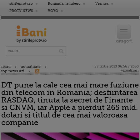
stirileprotv.ro
Romania, te iubesc
Vremea
PROTV NEWS
VOYO
ibani
actualitate
5 martie 2013 06:56 / 2050
vizualizari
top news azi
DT pune la cale cea mai mare fuziune
din telecom in Romania; desfiintarea
RASDAQ, tinuta la secret de Finante
si CNVM, iar Apple a pierdut 265 mld.
dolari si titlul de cea mai valoroasa
companie