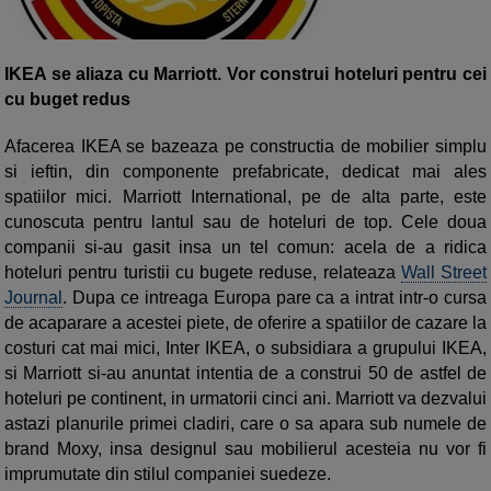
IKEA se aliaza cu Marriott. Vor construi hoteluri pentru cei
cu buget redus
Afacerea IKEA se bazeaza pe constructia de mobilier simplu
si ieftin, din componente prefabricate, dedicat mai ales
spatiilor mici. Marriott International, pe de alta parte, este
cunoscuta pentru lantul sau de hoteluri de top. Cele doua
companii si-au gasit insa un tel comun: acela de a ridica
hoteluri pentru turistii cu bugete reduse, relateaza
Wall Street
Journal
. Dupa ce intreaga Europa pare ca a intrat intr-o cursa
de acaparare a acestei piete, de oferire a spatiilor de cazare la
costuri cat mai mici, Inter IKEA, o subsidiara a grupului IKEA,
si Marriott si-au anuntat intentia de a construi 50 de astfel de
hoteluri pe continent, in urmatorii cinci ani. Marriott va dezvalui
astazi planurile primei cladiri, care o sa apara sub numele de
brand Moxy, insa designul sau mobilierul acesteia nu vor fi
imprumutate din stilul companiei suedeze.