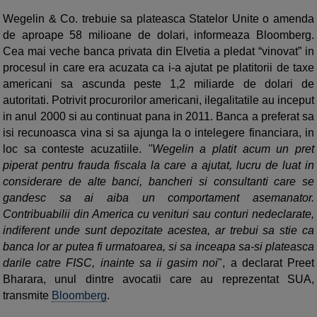
Wegelin & Co. trebuie sa plateasca Statelor Unite o amenda
de aproape 58 milioane de dolari, informeaza Bloomberg.
Cea mai veche banca privata din Elvetia a pledat “vinovat” in
procesul in care era acuzata ca i-a ajutat pe platitorii de taxe
americani sa ascunda peste 1,2 miliarde de dolari de
autoritati. Potrivit procurorilor americani, ilegalitatile au inceput
in anul 2000 si au continuat pana in 2011. Banca a preferat sa
isi recunoasca vina si sa ajunga la o intelegere financiara, in
loc sa conteste acuzatiile.
"Wegelin a platit acum un pret
piperat pentru frauda fiscala la care a ajutat, lucru de luat in
considerare de alte banci, bancheri si consultanti care se
gandesc sa ai aiba un comportament asemanator.
Contribuabilii din America cu venituri sau conturi nedeclarate,
indiferent unde sunt depozitate acestea, ar trebui sa stie ca
banca lor ar putea fi urmatoarea, si sa inceapa sa-si plateasca
darile catre FISC, inainte sa ii gasim noi
", a declarat Preet
Bharara, unul dintre avocatii care au reprezentat SUA,
transmite
Bloomberg
.