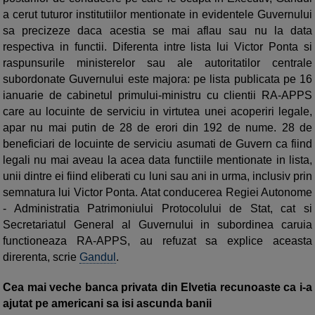
a cerut tuturor institutiilor mentionate in evidentele Guvernului
sa precizeze daca acestia se mai aflau sau nu la data
respectiva in functii. Diferenta intre lista lui Victor Ponta si
raspunsurile ministerelor sau ale autoritatilor centrale
subordonate Guvernului este majora: pe lista publicata pe 16
ianuarie de cabinetul primului-ministru cu clientii RA-APPS
care au locuinte de serviciu in virtutea unei acoperiri legale,
apar nu mai putin de 28 de erori din 192 de nume. 28 de
beneficiari de locuinte de serviciu asumati de Guvern ca fiind
legali nu mai aveau la acea data functiile mentionate in lista,
unii dintre ei fiind eliberati cu luni sau ani in urma, inclusiv prin
semnatura lui Victor Ponta. Atat conducerea Regiei Autonome
- Administratia Patrimoniului Protocolului de Stat, cat si
Secretariatul General al Guvernului in subordinea caruia
functioneaza RA-APPS, au refuzat sa explice aceasta
direrenta, scrie
Gandul
.
Cea mai veche banca privata din Elvetia recunoaste ca i-a
ajutat pe americani sa isi ascunda banii