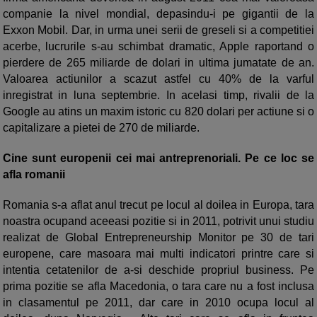
companie la nivel mondial, depasindu-i pe gigantii de la
Exxon Mobil. Dar, in urma unei serii de greseli si a competitiei
acerbe, lucrurile s-au schimbat dramatic, Apple raportand o
pierdere de 265 miliarde de dolari in ultima jumatate de an.
Valoarea actiunilor a scazut astfel cu 40% de la varful
inregistrat in luna septembrie. In acelasi timp, rivalii de la
Google au atins un maxim istoric cu 820 dolari per actiune si o
capitalizare a pietei de 270 de miliarde.
Cine sunt europenii cei mai antreprenoriali. Pe ce loc se
afla romanii
Romania s-a aflat anul trecut pe locul al doilea in Europa, tara
noastra ocupand aceeasi pozitie si in 2011, potrivit unui studiu
realizat de Global Entrepreneurship Monitor pe 30 de tari
europene, care masoara mai multi indicatori printre care si
intentia cetatenilor de a-si deschide propriul business. Pe
prima pozitie se afla Macedonia, o tara care nu a fost inclusa
in clasamentul pe 2011, dar care in 2010 ocupa locul al