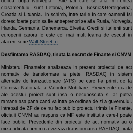
doilea, dupa Norvegia. Alte tari care se afla in fruntea
clasamentului sunt Letonia, Polonia, Bosnia&Hertegovina,
Croatia si Lituania. In schimb, intre tarile in care oamenii isi
doresc foarte putin sa fie antreprenori se afla Rusia, Norvegia,
Irlanda, Germania, Danemarca, Elvetia. Grecii si italienii sunt
europenii carora le este cel mai mult teama de esecul in
afaceri, scrie
Wall-Street.ro
Desfiintarea RASDAQ, tinuta la secret de Finante si CNVM
Ministerul Finantelor analizeaza in prezent pro­iectul de act
normativ de transformare a pietei RASDAQ in sistem
alternativ de tranzactionare (ATS) pe care l-a primit de la
Comisia Nationala a Valorilor Mobiliare. Prevederile exacte
ale acestui proiect sunt insa o necunoscuta si ar putea
ramane asa pana cand va intra pe ordinea de zi a guvernului.
Intrebati de ZF de ce nu fac public proiectul trimis la Finante,
oficialii CNVM au raspuns ca MF este institutia care-l poate
face public. Prevederile din proiectul de act normativ au o
miza ridicata pentru ca vizeaza transformarea RASDAQ, piata