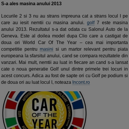
S-a ales masina anului 2013
Locurile 2 si 3 nu au strans impreuna cat a strans locul I pe
care au iesit nemtii cu masina anului.
golf
7 este masina
anului 2013. Rezultatul s-a dat odata cu Salonul Auto de la
Geneva. Este al doilea model dupa Clio care a castigat de
doua ori World Car Of The Year – cea mai importanta
competitie pentru
masini
si un martor relevant pentru piata
europeana la sfarsitul anului, cand se compara rezultatele din
vanzari. Mai mult, nemtii au luat in fiecare an cand s-a lansat
cate o noua generatie Golf unul dintre primele trei locuri in
acest concurs. Adica au fost de sapte ori cu Golf pe podium si
de doua ori au luat locul I, noteaza
Incont.ro