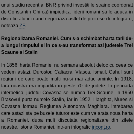
unui studiu recent al BNR privind investitiile straine coordonat
de Constantin Chirca) impiedica liderii romani sa le aduca in
discutie atunci cand negociaza astfel de procese de integrare,
noteaza
ZF
.
Regionalizarea Romaniei. Cum s-a schimbat harta tarii de-
a lungul timpului si in ce s-au transformat azi judetele Trei
Scaune si Stalin
In 1856, harta Romaniei nu semana absolut deloc cu ceea ce
vedem astazi. Durostor, Caliacra, Vlasca, Ismail, Cahul sunt
regiuni de care poate multi nu-si mai aduc aminte. In 1918,
tara noastra era impartita in peste 70 de judete. In perioada
interbelica, judetul Covasna se numea Trei Scaune, in 1950
Brasovul purta numele Stalin, iar in 1952, Harghita, Mures si
Covasna formau Regiunea Autonoma Maghiara. Intrebarea
care astazi sta pe buzele tuturor este cum va arata noua harta
a Romaniei, dupa mult discutata regionalizare din zilele
noastre. Istoria Romaniei, intr-un infografic
incont.ro
.