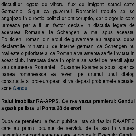
discutiilor legate de viitorul flux de imiganti saraci catre
Germania. Sigur ca guvernul Romaniei trebuie sa se
angajeze in directia politicilor anticoruptie, dar alegerile care
urmeaza par a fi un factor decisiv in discutia legata de
aderarea Romaniei la Schengen, a mai spus aceasta.
Politicienii romani din arcul de guvernare au raspuns, dupa
declaratiile ministrului de Interne german, ca Schengen nu
mai este o prioritate si ca Romania va astepta sa fie invitata in
acest club. Intrebata daca in opinia sa astfel de reactii ajuta
sau dauneaza Romaniei, Susanne Kastner a spus: sper ca
partea romaneasca va reveni pe drumul unui dialog
constructiv si pro-european si va depasi problemele actuale,
scrie
Gandul
.
Raiul imobiliar RA-APPS. Ce n-a vazut premierul: Gandul
a gasit pe lista lui Ponta 28 de erori
Dupa ce premierul a facut publica lista chiriasilor RA-APPS
care au primit locuinte de serviciu de la stat in virtutea
posturilor de conducere pe care le ocupa in Executiv, Gandul