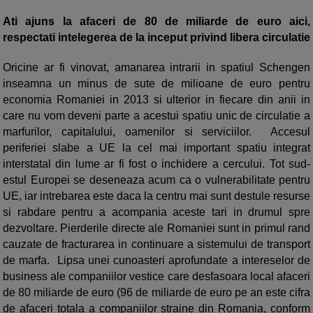
Ati ajuns la afaceri de 80 de miliarde de euro aici,
respectati intelegerea de la inceput privind libera circulatie
Oricine ar fi vinovat, amanarea intrarii in spatiul Schengen
inseamna un minus de sute de milioane de euro pentru
economia Romaniei in 2013 si ulterior in fiecare din anii in
care nu vom deveni parte a acestui spatiu unic de circulatie a
marfurilor, capitalului, oamenilor si serviciilor. Accesul
periferiei slabe a UE la cel mai important spatiu integrat
interstatal din lume ar fi fost o inchidere a cercului. Tot sud-
estul Europei se deseneaza acum ca o vulnerabilitate pentru
UE, iar intrebarea este daca la centru mai sunt destule resurse
si rabdare pentru a acompania aceste tari in drumul spre
dezvoltare. Pierderile directe ale Romaniei sunt in primul rand
cauzate de fracturarea in continuare a sistemului de transport
de marfa. Lipsa unei cunoasteri aprofundate a intereselor de
business ale companiilor vestice care desfasoara local afaceri
de 80 miliarde de euro (96 de miliarde de euro pe an este cifra
de afaceri totala a companiilor straine din Romania, conform