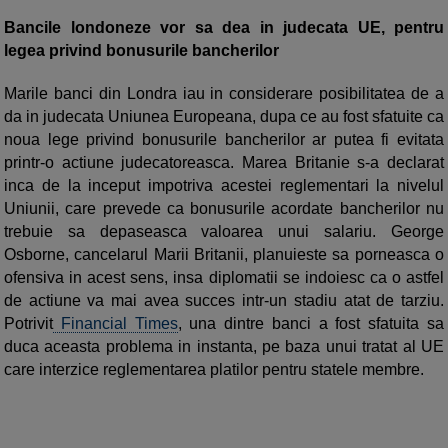
Bancile londoneze vor sa dea in judecata UE, pentru
legea privind bonusurile bancherilor
Marile banci din Londra iau in considerare posibilitatea de a
da in judecata Uniunea Europeana, dupa ce au fost sfatuite ca
noua lege privind bonusurile bancherilor ar putea fi evitata
printr-o actiune judecatoreasca. Marea Britanie s-a declarat
inca de la inceput impotriva acestei reglementari la nivelul
Uniunii, care prevede ca bonusurile acordate bancherilor nu
trebuie sa depaseasca valoarea unui salariu. George
Osborne, cancelarul Marii Britanii, planuieste sa porneasca o
ofensiva in acest sens, insa diplomatii se indoiesc ca o astfel
de actiune va mai avea succes intr-un stadiu atat de tarziu.
Potrivit
Financial Times
, una dintre banci a fost sfatuita sa
duca aceasta problema in instanta, pe baza unui tratat al UE
care interzice reglementarea platilor pentru statele membre.