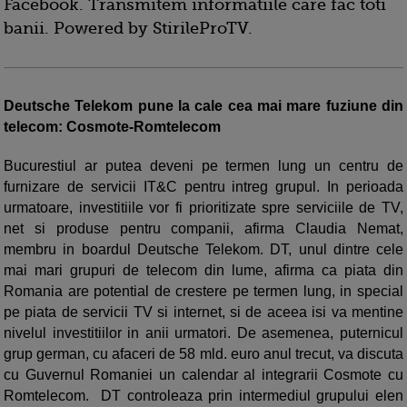
Facebook. Transmitem informatiile care fac toti
banii. Powered by StirileProTV.
Deutsche Telekom pune la cale cea mai mare fuziune din
telecom: Cosmote-Romtelecom
Bucurestiul ar putea deveni pe termen lung un centru de
furnizare de servicii IT&C pentru intreg grupul. In perioada
urmatoare, investitiile vor fi prioritizate spre serviciile de TV,
net si produse pentru companii, afirma Claudia Nemat,
membru in boardul Deutsche Telekom. DT, unul dintre cele
mai mari grupuri de telecom din lume, afirma ca piata din
Romania are potential de cres­tere pe termen lung, in special
pe piata de servicii TV si internet, si de aceea isi va mentine
nivelul investitiilor in anii urmatori. De asemenea, puternicul
grup german, cu afaceri de 58 mld. euro anul trecut, va discuta
cu Guvernul Romaniei un calendar al integrarii Cosmote cu
Romtelecom. DT controleaza prin intermediul grupului elen