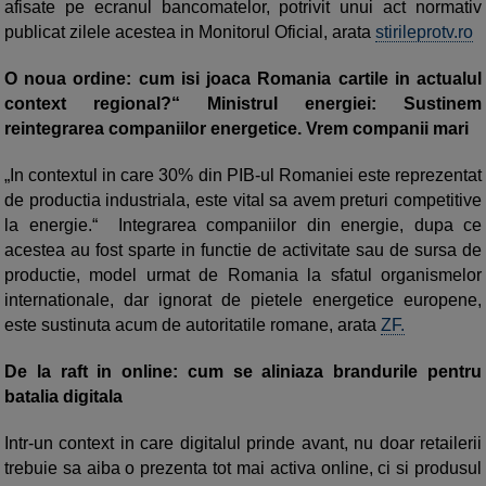
afisate pe ecranul bancomatelor, potrivit unui act normativ
publicat zilele acestea in Monitorul Oficial, arata
stirileprotv.ro
O noua ordine: cum isi joaca Romania cartile in actualul
context regional?“ Ministrul energiei: Sustinem
reintegrarea companiilor energetice. Vrem companii mari
„In contextul in care 30% din PIB-ul Romaniei este repre­zen­tat
de productia industriala, este vital sa avem preturi competitive
la energie.“ Integrarea companiilor din energie, dupa ce
acestea au fost sparte in functie de activitate sau de sursa de
productie, model urmat de Romania la sfatul organismelor
internationale, dar ignorat de pietele energetice europene,
este sustinuta acum de autoritatile romane, arata
ZF.
De la raft in online: cum se aliniaza brandurile pentru
batalia digitala
Intr-un context in care digitalul prinde avant, nu doar retailerii
trebuie sa aiba o prezenta tot mai activa online, ci si produsul