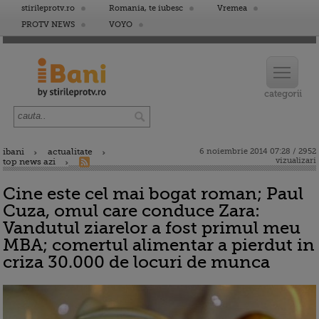
stirileprotv.ro
Romania, te iubesc
Vremea
PROTV NEWS
VOYO
ibani
actualitate
6 noiembrie 2014 07:28 / 2952
vizualizari
top news azi
Cine este cel mai bogat roman; Paul
Cuza, omul care conduce Zara:
Vandutul ziarelor a fost primul meu
MBA; comertul alimentar a pierdut in
criza 30.000 de locuri de munca