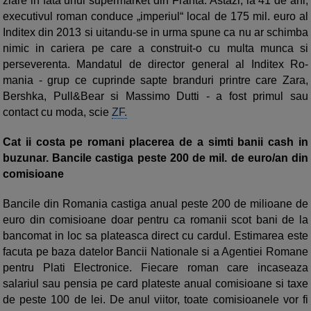
ziare in fata unui supermarket din Franta. Astazi, la 41 de ani,
executivul roman conduce „imperiul“ local de 175 mil. euro al
Inditex din 2013 si uitandu-se in urma spune ca nu ar schimba
nimic in cariera pe care a construit-o cu multa munca si
perseverenta. Mandatul de director ge­neral al In­ditex Ro­
mania - grup ce cuprinde sapte branduri printre care Zara,
Bershka, Pull&Bear si Massimo Dutti - a fost primul sau
contact cu moda, scie
ZF.
Cat ii costa pe romani placerea de a simti banii cash in
buzunar. Bancile castiga peste 200 de mil. de euro/an din
comisioane
Bancile din Romania castiga anual peste 200 de milioane de
euro din comisioane doar pentru ca romanii scot bani de la
bancomat in loc sa plateasca direct cu cardul. Estimarea este
facuta pe baza datelor Bancii Nationale si a Agentiei Romane
pentru Plati Electronice. Fiecare roman care incaseaza
salariul sau pensia pe card plateste anual comisioane si taxe
de peste 100 de lei. De anul viitor, toate comisioanele vor fi