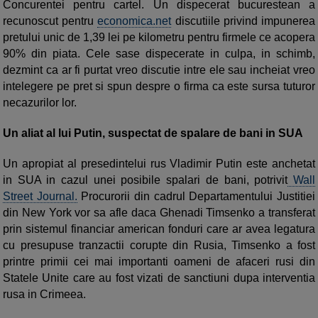
Concurentei pentru cartel. Un dispecerat bucurestean a
recunoscut pentru
economica.net
discutiile privind impunerea
pretului unic de 1,39 lei pe kilometru pentru firmele ce acopera
90% din piata. Cele sase dispecerate in culpa, in schimb,
dezmint ca ar fi purtat vreo discutie intre ele sau incheiat vreo
intelegere pe pret si spun despre o firma ca este sursa tuturor
necazurilor lor.
Un aliat al lui Putin, suspectat de spalare de bani in SUA
Un apropiat al presedintelui rus Vladimir Putin este anchetat
in SUA in cazul unei posibile spalari de bani, potrivit
Wall
Street Journal.
Procurorii din cadrul Departamentului Justitiei
din New York vor sa afle daca Ghenadi Timsenko a transferat
prin sistemul financiar american fonduri care ar avea legatura
cu presupuse tranzactii corupte din Rusia, Timsenko a fost
printre primii cei mai importanti oameni de afaceri rusi din
Statele Unite care au fost vizati de sanctiuni dupa interventia
rusa in Crimeea.