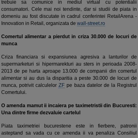
trebuie sa comunice in mediul virtual cu potentialii
consumatori. Cele mai noi tendinte, dar si studii de piata in
domeniu au fost discutate in cadrul conferintei RetailArena -
Innovation in Retail, organizata de
wall-street.ro
Comertul alimentar a pierdut in criza 30.000 de locuri de
munca
Criza financiara si expansiunea agresiva a lanturilor de
supermarketuri si hipermarekturi au sters in perioada 2008-
2013 de pe harta aproape 13.000 de companii din comertul
alimentar si au dus la disparitia a peste 30.000 de locuri de
munca, potrivit calculelor
ZF
pe baza datelor de la Registrul
Comertului.
O amenda mamut ii incaiera pe taximetristii din Bucuresti:
Una dintre firme dezvaluie cartelul
Piata taximetriei bucurestene este in fierbere, patronii
asteptand sa vada cu ce amenda ii va penaliza Consiliul