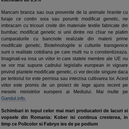
Mancam branza sau oua provenite de la animale hranite cu
furaje ce contin soia sau porumb modificat genetic, ne
imbracam cu tricouri croite din materiale textile fabricate din
bumbac modificat genetic si unii dintre noi chiar ne platim
cumparaturile cu bancnote realizate din materii prime
modificate genetic. Biotehnologiile si culturile transgenice
sunt o realitate cotidiana pe care multi nu o constientizeaza.
Imaginati-va insa un viitor in care statele membre ale UE nu
se vor mai supune cadrului legislativ european in vigoare
privind plantele modificate genetic, ci vor decide singure daca
pe teritoriul lor este permisa sau interzisa cultivarea lor. Acest
viitor este promis de un proiect de lege ajuns recent pe
mesele ministrilor europeni ai Mediului. Mai multe pe
Gandul.info.
Schimbari in topul celor mai mari producatori de lacuri si
vopsele din Romania: Kober isi continua cresterea, in
timp ce Policolor si Fabryo ies de pe podium