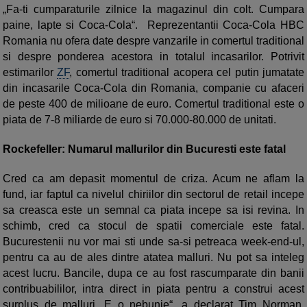
„Fa-ti cumparaturile zilnice la magazinul din colt. Cumpara
paine, lapte si Coca-Cola“. Reprezentantii Coca-Cola HBC
Romania nu ofera date des­pre vanzarile in comertul traditional
si despre ponderea aces­­tora in totalul incasarilor. Potrivit
estimarilor
ZF
, co­mer­tul traditional acopera cel putin jumatate
din incasarile Coca-Cola din Romania, companie cu afaceri
de peste 400 de milioane de euro. Comertul traditional este o
piata de 7-8 miliarde de euro si 70.000-80.000 de unitati.
Rockefeller: Numarul mallurilor din Bucuresti este fatal
Cred ca am depasit momentul de criza. Acum ne aflam la
fund, iar faptul ca nivelul chiriilor din sectorul de retail incepe
sa creasca este un semnal ca piata incepe sa isi revina. In
schimb, cred ca stocul de spatii comerciale este fatal.
Bucurestenii nu vor mai sti unde sa-si petreaca week-end-ul,
pentru ca au de ales dintre atatea malluri. Nu pot sa inteleg
acest lucru. Bancile, dupa ce au fost rascumparate din banii
contribuabililor, intra direct in piata pentru a construi acest
surplus de malluri. E o nebunie“, a declarat Tim Norman,