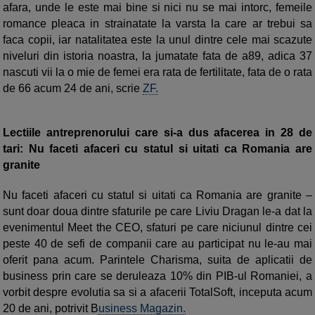
afara, unde le este mai bine si nici nu se mai intorc, femeile
romance pleaca in strainatate la varsta la care ar trebui sa
faca copii, iar natalitatea este la unul dintre cele mai scazute
niveluri din istoria noastra, la jumatate fata de a89, adica 37
nascuti vii la o mie de femei era rata de fertilitate, fata de o rata
de 66 acum 24 de ani, scrie
ZF.
Lectiile antreprenorului care si-a dus afacerea in 28 de
tari: Nu faceti afaceri cu statul si uitati ca Romania are
granite
Nu faceti afaceri cu statul si uitati ca Romania are granite –
sunt doar doua dintre sfaturile pe care Liviu Dragan le-a dat la
evenimentul Meet the CEO, sfaturi pe care niciunul dintre cei
peste 40 de sefi de companii care au participat nu le-au mai
oferit pana acum. Parintele Charisma, suita de aplicatii de
business prin care se deruleaza 10% din PIB-ul Romaniei, a
vorbit despre evolutia sa si a afacerii TotalSoft, inceputa acum
20 de ani, potrivit B
usiness Magazin.