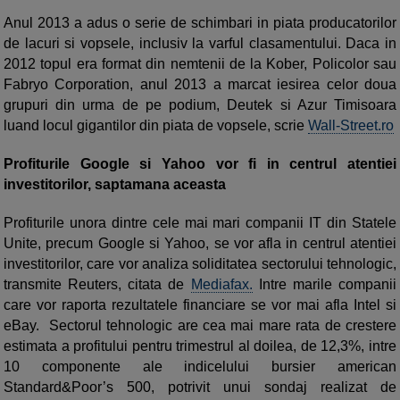
Anul 2013 a adus o serie de schimbari in piata producatorilor
de lacuri si vopsele, inclusiv la varful clasamentului. Daca in
2012 topul era format din nemtenii de la Kober, Policolor sau
Fabryo Corporation, anul 2013 a marcat iesirea celor doua
grupuri din urma de pe podium, Deutek si Azur Timisoara
luand locul gigantilor din piata de vopsele, scrie
Wall-Street.ro
Profiturile Google si Yahoo vor fi in centrul atentiei
investitorilor, saptamana aceasta
Profiturile unora dintre cele mai mari companii IT din Statele
Unite, precum Google si Yahoo, se vor afla in centrul atentiei
investitorilor, care vor analiza soliditatea sectorului tehnologic,
transmite Reuters, citata de
Mediafax.
Intre marile companii
care vor raporta rezultatele financiare se vor mai afla Intel si
eBay. Sectorul tehnologic are cea mai mare rata de crestere
estimata a profitului pentru trimestrul al doilea, de 12,3%, intre
10 componente ale indicelului bursier american
Standard&Poor’s 500, potrivit unui sondaj realizat de