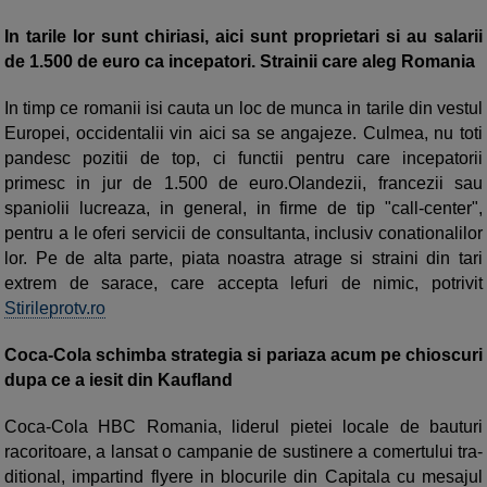
In tarile lor sunt chiriasi, aici sunt proprietari si au salarii
de 1.500 de euro ca incepatori. Strainii care aleg Romania
In timp ce romanii isi cauta un loc de munca in tarile din vestul
Europei, occidentalii vin aici sa se angajeze. Culmea, nu toti
pandesc pozitii de top, ci functii pentru care incepatorii
primesc in jur de 1.500 de euro.Olandezii, francezii sau
spaniolii lucreaza, in general, in firme de tip "call-center",
pentru a le oferi servicii de consultanta, inclusiv conationalilor
lor. Pe de alta parte, piata noastra atrage si straini din tari
extrem de sarace, care accepta lefuri de nimic, potrivit
Stirileprotv.ro
Coca-Cola schimba strategia si pariaza acum pe chioscuri
dupa ce a iesit din Kaufland
Coca-Cola HBC Romania, liderul pietei locale de bau­turi
racoritoare, a lansat o campanie de sustinere a co­mer­tului tra­
ditional, impartind flyere in blocurile din Ca­pitala cu me­sajul