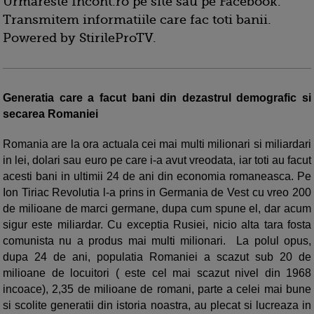
Urmareste Incont.ro pe site sau pe Facebook.
Transmitem informatiile care fac toti banii.
Powered by StirileProTV.
Generatia care a facut bani din dezastrul demografic si
secarea Romaniei
Romania are la ora actuala cei mai multi milionari si miliardari
in lei, dolari sau euro pe care i-a avut vreodata, iar toti au facut
acesti bani in ultimii 24 de ani din economia romaneasca. Pe
Ion Tiriac Revolutia l-a prins in Germania de Vest cu vreo 200
de milioane de marci germane, dupa cum spune el, dar acum
sigur este miliardar. Cu exceptia Rusiei, nicio alta tara fosta
comunista nu a produs mai multi milionari. La polul opus,
dupa 24 de ani, populatia Romaniei a scazut sub 20 de
milioane de locuitori ( este cel mai scazut nivel din 1968
incoace), 2,35 de milioane de romani, parte a celei mai bune
si scolite generatii din istoria noastra, au plecat si lucreaza in