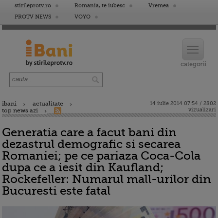
stirileprotv.ro
Romania, te iubesc
Vremea
PROTV NEWS
VOYO
ibani
actualitate
14 iulie 2014 07:54 / 2802
vizualizari
top news azi
Generatia care a facut bani din
dezastrul demografic si secarea
Romaniei; pe ce pariaza Coca-Cola
dupa ce a iesit din Kaufland;
Rockefeller: Numarul mall-urilor din
Bucuresti este fatal