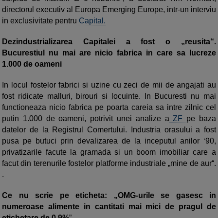
directorul executiv al Europa Emerging Europe, intr-un interviu
in exclusivitate pentru
Capital.
Dezindustrializarea Capitalei a fost o „reusita“.
Bucurestiul nu mai are nicio fabrica in care sa lucreze
1.000 de oameni
In locul fostelor fabrici si uzine cu zeci de mii de angajati au
fost ridicate malluri, birouri si locuinte. In Bucuresti nu mai
func­tio­neaza nicio fabrica pe poarta careia sa intre zilnic cel
putin 1.000 de oameni, potrivit unei analize a
ZF
pe baza
datelor de la Registrul Comertului. Industria orasului a fost
pusa pe butuci prin devalizarea de la ince­putul anilor ‘90,
privatizarile facute la gra­mada si un boom imobiliar care a
facut din terenurile fostelor platforme in­dus­triale „mine de aur“.
.
Ce nu scrie pe eticheta: „OMG-urile se gasesc in
numeroase alimente in cantitati mai mici de pragul de
etichetare de 0,9%
”