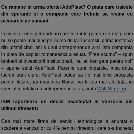
Ce ramane in urma ofertei AdePlast? O piata care traieste
din sperante si o companie care trebuie sa revina cu
picioarele pe pamant
In mijlocul unei perioade in care lucrurile pareau ca merg cum
nu se poate mai bine pe Bursa de la Bucuresti, prima tentativa
din ultimii cinci ani a unui antreprenor de a-si lista compania
in piata de capital romaneasca a esuat. “Prea scump” – spun
brokerii si investitorii institutionali, “nu ati fost gata pentru noi”
– spune seful AdePlast. Parerile sunt impartite, insa doua
lucruri sunt clare: AdePlast putea sa fie mai bine pregatita
pentru listare, iar imaginea Bursei va fi cea mai afectata, in
special in relatia cu antreprenorii locali, arata
Wall-Street.ro
IBM raporteaza un declin neasteptat in vanzarile din
ultimul trimestru
Cea mai mare firma de servicii tehnologice a anuntat o
scadere a vanzarilor cu 4% pentru trimestrul care s-a incheiat