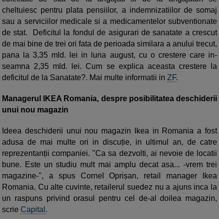
cheltuiesc pentru plata pen­siilor, a indemnizatiilor de somaj
sau a serviciilor medi­cale si a medicamentelor sub­ventionate
de stat. De­fici­tul la fondul de asigurari de sanatate a crescut
de mai bine de trei ori fata de pe­rioada similara a anului trecut,
pana la 3,35 mld. lei in luna au­gust, cu o crestere care in­
seamna 2,35 mld. lei. Cum se explica aceasta crestere la
deficitul de la Sanatate?. Mai multe informatii in
ZF
.
Managerul IKEA Romania, despre posibilitatea deschiderii
unui nou magazin
Ideea deschiderii unui nou magazin Ikea in Romania a fost
adusa de mai multe ori in discuție, in ultimul an, de catre
reprezentanții companiei. "Ca sa dezvolti, ai nevoie de locatii
bune. Este un studiu mult mai amplu decat asa... -vrem trei
magazine-", a spus Cornel Oprișan, retail manager Ikea
Romania. Cu alte cuvinte, retailerul suedez nu a ajuns inca la
un raspuns privind orasul pentru cel de-al doilea magazin,
scrie
Capital
.