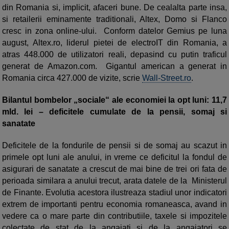
din Romania si, implicit, afaceri bune. De cealalta parte insa,
si retailerii eminamente traditionali, Altex, Domo si Flanco
cresc in zona online-ului. Conform datelor Gemius pe luna
august, Altex.ro, liderul pietei de electroIT din Romania, a
atras 448.000 de utilizatori reali, depasind cu putin traficul
generat de Amazon.com. Gigantul american a generat in
Romania circa 427.000 de vizite, scrie
Wall-Street.ro
.
Bilantul bombelor „sociale“ ale economiei la opt luni: 11,7
mld. lei – deficitele cumulate de la pensii, somaj si
sanatate
Deficitele de la fondurile de pensii si de somaj au scazut in
primele opt luni ale anului, in vreme ce deficitul la fondul de
asigurari de sanatate a crescut de mai bine de trei ori fata de
perioada similara a anului trecut, arata datele de la Ministerul
de Finante. Evolutia acestora ilustreaza stadiul unor indicatori
extrem de importanti pentru economia romaneasca, avand in
vedere ca o mare parte din contributiile, taxele si impozitele
colectate de stat de la angajati si de la angajatori se