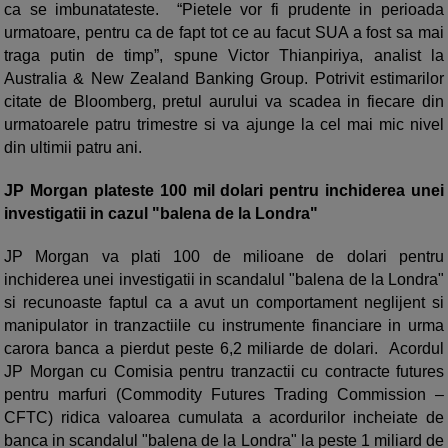
ca se imbunatateste. “Pietele vor fi prudente in perioada
urmatoare, pentru ca de fapt tot ce au facut SUA a fost sa mai
traga putin de timp”, spune Victor Thianpiriya, analist la
Australia & New Zealand Banking Group. Potrivit estimarilor
citate de Bloomberg, pretul aurului va scadea in fiecare din
urmatoarele patru trimestre si va ajunge la cel mai mic nivel
din ultimii patru ani.
JP Morgan plateste 100 mil dolari pentru inchiderea unei
investigatii in cazul "balena de la Londra"
JP Morgan va plati 100 de milioane de dolari pentru
inchiderea unei investigatii in scandalul "balena de la Londra"
si recunoaste faptul ca a avut un comportament neglijent si
manipulator in tranzactiile cu instrumente financiare in urma
carora banca a pierdut peste 6,2 miliarde de dolari. Acordul
JP Morgan cu Comisia pentru tranzactii cu contracte futures
pentru marfuri (Commodity Futures Trading Commission –
CFTC) ridica valoarea cumulata a acordurilor incheiate de
banca in scandalul "balena de la Londra" la peste 1 miliard de