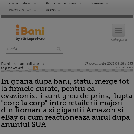
stirileprotv.ro
Romania, te iubesc
Vremea
PROTV NEWS
VOYO
ibani
actualitate
17 octombrie 2013 08:28 / 553
vizualizari
top news azi
In goana dupa bani, statul merge tot
la firmele curate, pentru ca
evazionistii sunt greu de prins, lupta
"corp la corp" intre retailerii majori
din Romania si gigantii Amazon si
eBay si cum reactioneaza aurul dupa
anuntul SUA