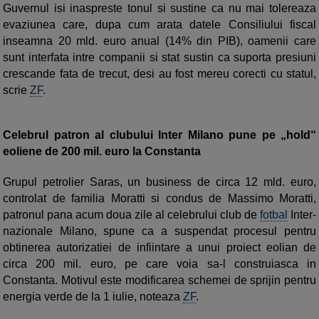
Guvernul isi inaspreste tonul si sustine ca nu mai tolereaza
evaziunea care, dupa cum arata datele Consiliului fiscal
inseamna 20 mld. euro anual (14% din PIB), oamenii care
sunt interfata intre companii si stat sustin ca suporta presiuni
crescande fata de trecut, desi au fost mereu corecti cu statul,
scrie
ZF
.
Celebrul patron al clubului Inter Milano pune pe „hold“
eoliene de 200 mil. euro la Constanta
Grupul petrolier Saras, un business de circa 12 mld. euro,
controlat de familia Moratti si condus de Mas­simo Moratti,
patronul pana acum doua zile al celebrului club de
fotbal
Inter­
nazionale Milano, spune ca a suspendat procesul pentru
obtinerea autorizatiei de infiintare a unui proiect eolian de
circa 200 mil. euro, pe care voia sa-l construiasca in
Constanta. Motivul este modificarea schemei de sprijin pentru
energia verde de la 1 iulie, noteaza
ZF
.