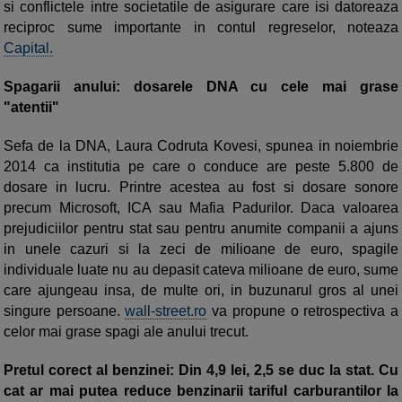
si conflictele intre societatile de asigurare care isi datoreaza
reciproc sume importante in contul regreselor, noteaza
Capital.
Spagarii anului: dosarele DNA cu cele mai grase
"atentii"
Sefa de la DNA, Laura Codruta Kovesi, spunea in noiembrie
2014 ca institutia pe care o conduce are peste 5.800 de
dosare in lucru. Printre acestea au fost si dosare sonore
precum Microsoft, ICA sau Mafia Padurilor. Daca valoarea
prejudiciilor pentru stat sau pentru anumite companii a ajuns
in unele cazuri si la zeci de milioane de euro, spagile
individuale luate nu au depasit cateva milioane de euro, sume
care ajungeau insa, de multe ori, in buzunarul gros al unei
singure persoane.
wall-street.ro
va propune o retrospectiva a
celor mai grase spagi ale anului trecut.
Pretul corect al benzinei: Din 4,9 lei, 2,5 se duc la stat. Cu
cat ar mai putea reduce benzinarii tariful carburantilor la