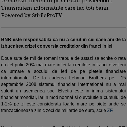
Urmareste Incont.ro pe site sau pe Facebook.
Transmitem informatiile care fac toti banii.
Powered by StirileProTV.
BNR este responsabila ca nu a cerut in cei sase ani de la
izbucnirea crizei conversia creditelor din franci in lei
Doua sute de mii de romani trebuie de astazi sa achite o rata
cu cel putin 20% mai mare in lei la creditele in franci elvetieni
ca urmare a socului de ieri de pe pietele financiare
internationale. De la caderea Lehman Brothers pe 15
septembrie 2008 sistemul financiar international nu a mai
suferit un asemenea soc. Elvetia este in inima sistemului
financiar mondial, iar in mod normal si o evolutie a cursului de
1-2% pe zi este considerata foarte mare pe piete unde se
tranzactioneaza zilnic zeci de miliarde de euro, scrie
ZF
.