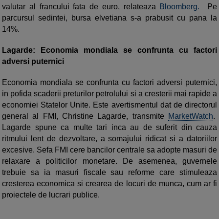
valutar al francului fata de euro, relateaza
Bloomberg.
Pe
parcursul sedintei, bursa elvetiana s-a prabusit cu pana la
14%.
Lagarde: Economia mondiala se confrunta cu factori
adversi puternici
Economia mondiala se confrunta cu factori adversi puternici,
in pofida scaderii preturilor petrolului si a cresterii mai rapide a
economiei Statelor Unite. Este avertismentul dat de directorul
general al FMI, Christine Lagarde, transmite
MarketWatch
.
Lagarde spune ca multe tari inca au de suferit din cauza
ritmului lent de dezvoltare, a somajului ridicat si a datoriilor
excesive. Sefa FMI cere bancilor centrale sa adopte masuri de
relaxare a politicilor monetare. De asemenea, guvernele
trebuie sa ia masuri fiscale sau reforme care stimuleaza
cresterea economica si crearea de locuri de munca, cum ar fi
proiectele de lucrari publice.