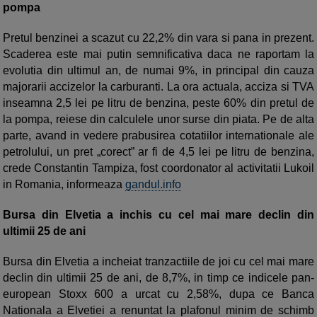
pompa
Pretul benzinei a scazut cu 22,2% din vara si pana in prezent.
Scaderea este mai putin semnificativa daca ne raportam la
evolutia din ultimul an, de numai 9%, in principal din cauza
majorarii accizelor la carburanti. La ora actuala, acciza si TVA
inseamna 2,5 lei pe litru de benzina, peste 60% din pretul de
la pompa, reiese din calculele unor surse din piata. Pe de alta
parte, avand in vedere prabusirea cotatiilor internationale ale
petrolului, un pret „corect” ar fi de 4,5 lei pe litru de benzina,
crede Constantin Tampiza, fost coordonator al activitatii Lukoil
in Romania, informeaza
gandul.info
Bursa din Elvetia a inchis cu cel mai mare declin din
ultimii 25 de ani
Bursa din Elvetia a incheiat tranzactiile de joi cu cel mai mare
declin din ultimii 25 de ani, de 8,7%, in timp ce indicele pan-
european Stoxx 600 a urcat cu 2,58%, dupa ce Banca
Nationala a Elvetiei a renuntat la plafonul minim de schimb