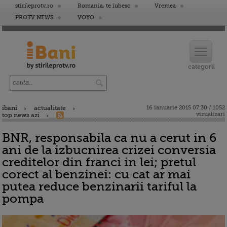
stirileprotv.ro
Romania, te iubesc
Vremea
PROTV NEWS
VOYO
ibani
actualitate
16 ianuarie 2015 07:30 / 1052
vizualizari
top news azi
BNR, responsabila ca nu a cerut in 6
ani de la izbucnirea crizei conversia
creditelor din franci in lei; pretul
corect al benzinei: cu cat ar mai
putea reduce benzinarii tariful la
pompa