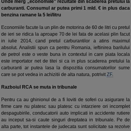
Unde merg „economiile“ rezultate din scaderea pretului la
carburanti. Consumul ar putea primi 1 mld. € in plus daca
benzina ramane la 5 lei/litru
Economiile facute la un plin de motorina de 60 de litri cu pretul
de ieri se ridica la aproape 70 de lei fata de acelasi plin facut
in iulie 2014, cand pretul carburantilor a atins maximul
absolut. Analistii spun ca pentru Romania, ieftinirea barilului
de petrol este o veste buna in contextul in care piata locala
este importator net de titei si ca in plus scaderea pretului la
carburanti ar putea lasa la dispozitia consumatorilor sume
care se pot vedea in achizitii de alta natura, potrivit
ZF.
Razboiul RCA se muta in tribunale
Pentru ca au ghinionul de a fi loviti de soferi cu asigurare la
firme care nu platesc sau platesc cu intarziere ori incomplet
despagubirile, conducatorii auto implicati in accidente rutiere
au inceput sa-si caute singuri dreptatea in tribunale. Pe de
alta parte, tot instantele de judecata sunt solicitate sa rezolve